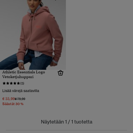
Athletic Essentials Logo
Vetoketjuhuppari
(5)
Lisää värejä saatavilla
€ 55,99
Hinta alennettu hinnasta
hintaan
€ 79,99
Säästät 30 %
Näytetään 1 / 1 tuotetta