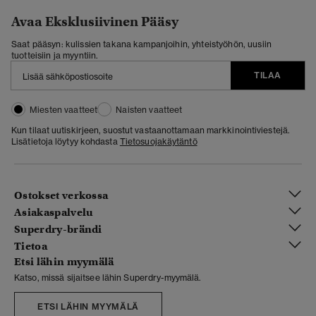
Avaa Eksklusiivinen Pääsy
Saat pääsyn: kulissien takana kampanjoihin, yhteistyöhön, uusiin
tuotteisiin ja myyntiin.
TILAA
Miesten vaatteet
Naisten vaatteet
Kun tilaat uutiskirjeen, suostut vastaanottamaan markkinointiviestejä.
Lisätietoja löytyy kohdasta
Tietosuojakäytäntö
Ostokset verkossa
Asiakaspalvelu
Superdry-brändi
Tietoa
Etsi lähin myymälä
Katso, missä sijaitsee lähin Superdry-myymälä.
ETSI LÄHIN MYYMÄLÄ