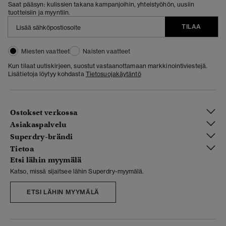
Saat pääsyn: kulissien takana kampanjoihin, yhteistyöhön, uusiin
tuotteisiin ja myyntiin.
TILAA
Miesten vaatteet
Naisten vaatteet
Kun tilaat uutiskirjeen, suostut vastaanottamaan markkinointiviestejä.
Lisätietoja löytyy kohdasta
Tietosuojakäytäntö
Ostokset verkossa
Asiakaspalvelu
Superdry-brändi
Tietoa
Etsi lähin myymälä
Katso, missä sijaitsee lähin Superdry-myymälä.
ETSI LÄHIN MYYMÄLÄ