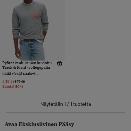
Pyöreäkauluksinen kuvioitu
Track & Field -collegepaita
Lisää värejä saatavilla
€ 39,99
Hinta alennettu hinnasta
hintaan
€ 79,99
Säästät 50 %
Näytetään 1 / 1 tuotetta
Avaa Eksklusiivinen Pääsy