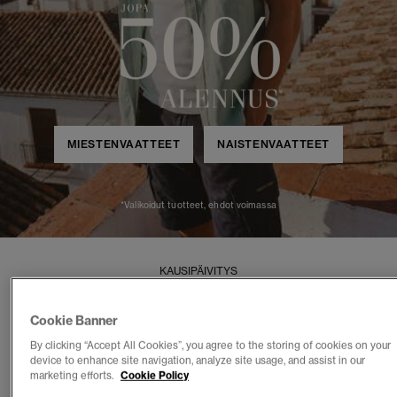
MIESTENVAATTEET
NAISTENVAATTEET
*Valikoidut tuotteet, ehdot voimassa
KAUSIPÄIVITYS
Uutuudet
Cookie Banner
Ajaton, hienostunut ja selkeästi elegantti.
By clicking “Accept All Cookies”, you agree to the storing of cookies on your
device to enhance site navigation, analyze site usage, and assist in our
marketing efforts.
Cookie Policy
NAISET
MIEHET