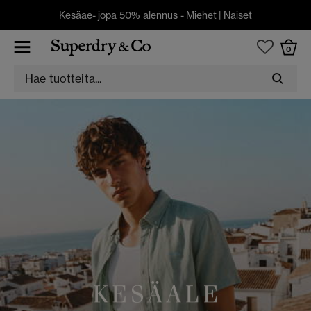
Kesäae- jopa 50% alennus -
Miehet
|
Naiset
0