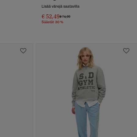
Lisää värejä saatavilla
€ 52,49
Hinta alennettu hinnasta
hintaan
€ 74,99
Säästät 30 %