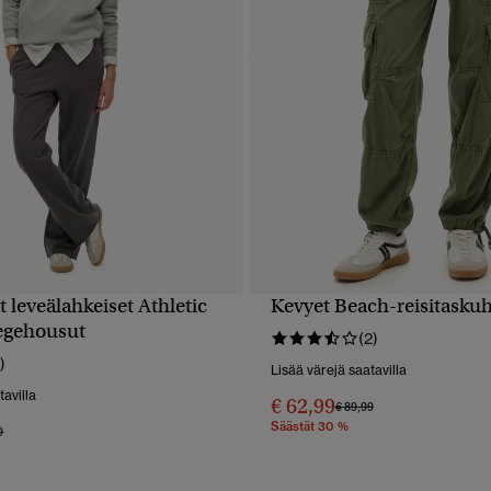
 leveälahkeiset Athletic
Kevyet Beach-reisitasku
PIKAKATSELU
PIKAKATSELU
legehousut
(2)
)
Lisää värejä saatavilla
tavilla
€ 62,99
Hinta alennettu hinnasta
hintaan
€ 89,99
Säästät 30 %
alennettu hinnasta
hintaan
9