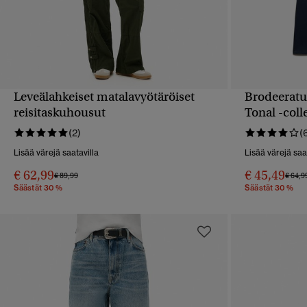
Leveälahkeiset matalavyötäröiset
Brodeeratut
PIKAKATSELU
reisitaskuhousut
Tonal -col
(2)
(
Lisää värejä saatavilla
Lisää värejä saa
€ 62,99
€ 45,49
Hinta alennettu hinnasta
hintaan
Hinta 
€ 89,99
€ 64,9
Säästät 30 %
Säästät 30 %