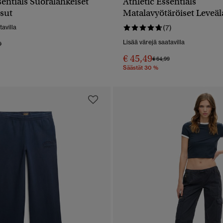
sentials Suoralahkeiset
Athletic Essentials
PIKAKATSELU
PIKAKATSELU
sut
Matalavyötäröiset Leveäl
Collegehousut
tavilla
(7)
Lisää värejä saatavilla
alennettu hinnasta
hintaan
9
€ 45,49
Hinta alennettu hinnasta
hintaan
€ 64,99
Säästät 30 %