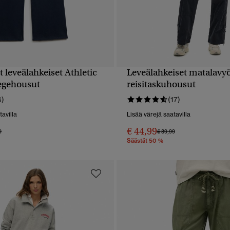
 leveälahkeiset Athletic
Leveälahkeiset matalavyö
PIKAKATSELU
PIKAKATSELU
legehousut
reisitaskuhousut
6)
(17)
tavilla
Lisää värejä saatavilla
€ 44,99
alennettu hinnasta
hintaan
Hinta alennettu hinnasta
hintaan
9
€ 89,99
Säästät 50 %