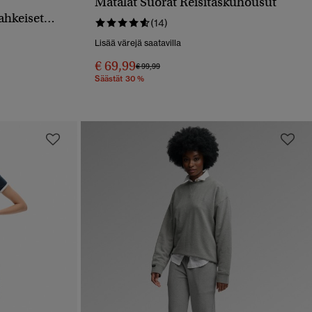
Matalat Suorat Reisitaskuhousut
PIKAKATSELU
ahkeiset
(14)
Lisää värejä saatavilla
€ 69,99
Hinta alennettu hinnasta
hintaan
€ 99,99
Säästät 30 %