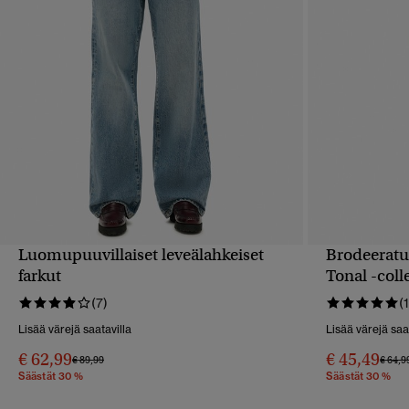
Luomupuuvillaiset leveälahkeiset
Brodeeratut
PIKAKATSELU
farkut
Tonal -col
(7)
(1
Lisää värejä saatavilla
Lisää värejä saa
€ 62,99
€ 45,49
Hinta alennettu hinnasta
hintaan
Hinta 
€ 89,99
€ 64,9
Säästät 30 %
Säästät 30 %