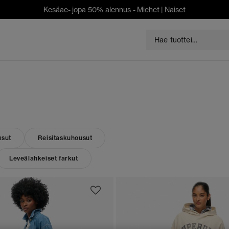
Kesäae- jopa 50% alennus -
Miehet
|
Naiset
usut
Reisitaskuhousut
Leveälahkeiset farkut