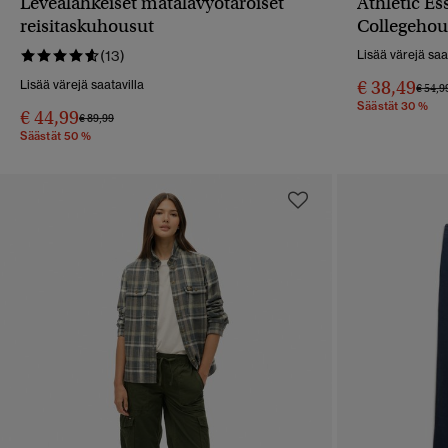
Leveälahkeiset matalavyötäröiset
Athletic Es
PIKAKATSELU
reisitaskuhousut
Collegehou
(13)
Lisää värejä saa
€ 38,49
Lisää värejä saatavilla
Hinta 
€ 54,9
Säästät 30 %
€ 44,99
Hinta alennettu hinnasta
hintaan
€ 89,99
Säästät 50 %