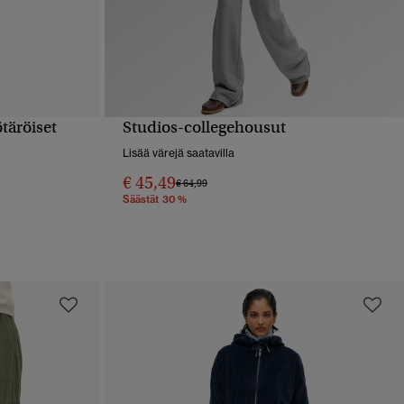
täröiset
Studios-collegehousut
PIKAKATSELU
Lisää värejä saatavilla
€ 45,49
Hinta alennettu hinnasta
hintaan
€ 64,99
Säästät 30 %