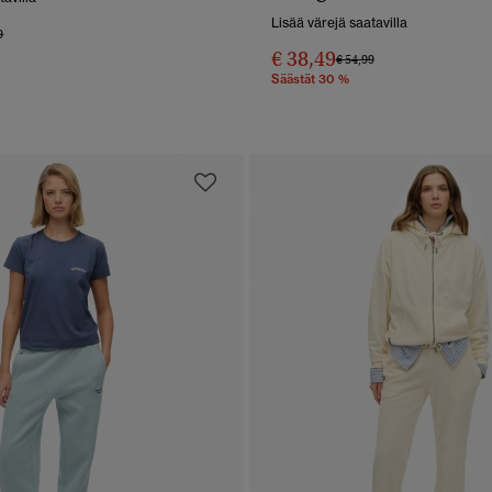
Lisää värejä saatavilla
alennettu hinnasta
hintaan
9
€ 38,49
Hinta alennettu hinnasta
hintaan
€ 54,99
Säästät 30 %