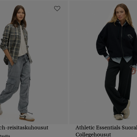
ch-reisitaskuhousut
Athletic Essentials Suora
PIKAKATSELU
PIKAKATSELU
Collegehousut
tavilla