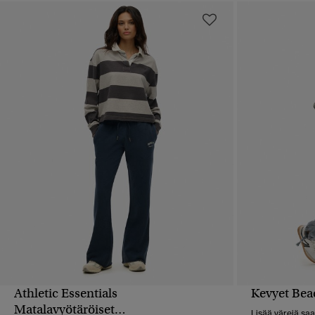
Athletic Essentials
Kevyet Bea
PIKAKATSELU
Matalavyötäröiset
Lisää värejä saa