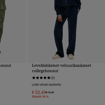
housut
Leveälahkeiset veluurikankaiset
PIKAKATSELU
collegehousut
(2)
Lisää värejä saatavilla
€ 52,49
Hinta alennettu hinnasta
hintaan
€ 74,99
Säästät 30 %