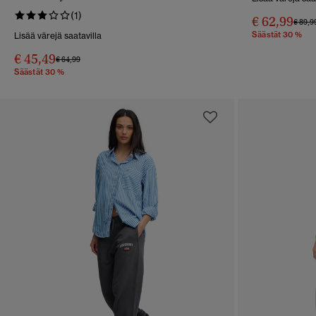
Levenevälahkeiset Collegehousut
(1)
€ 62,99
Hinta 
€ 89,9
Säästät 30 %
Lisää värejä saatavilla
€ 45,49
Hinta alennettu hinnasta
hintaan
€ 64,99
Säästät 30 %