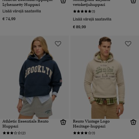
Lyhennetty Huppari
vetoketjuhuppari
Lisää värejä saatavilla
(1)
€ 74,99
Lisää värejä saatavilla
€ 89,99
Athletic Essentials Rento
Rento Vintage Logo
Huppari
Heritage-huppari
(2)
(1)