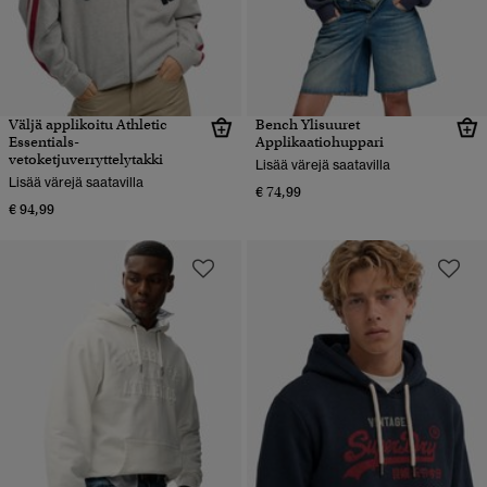
Väljä applikoitu Athletic
Bench Ylisuuret
Essentials-
Applikaatiohuppari
vetoketjuverryttelytakki
Lisää värejä saatavilla
Lisää värejä saatavilla
€ 74,99
€ 94,99