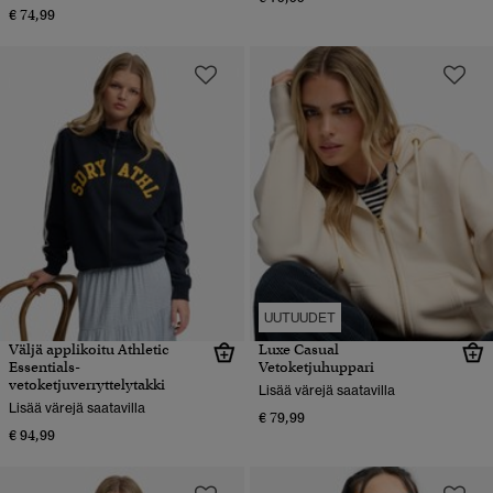
€ 74,99
UUTUUDET
Väljä applikoitu Athletic
Luxe Casual
Essentials-
Vetoketjuhuppari
vetoketjuverryttelytakki
Lisää värejä saatavilla
Lisää värejä saatavilla
€ 79,99
€ 94,99