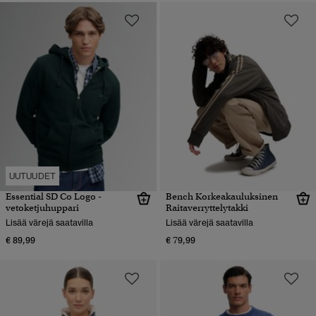
UUTUUDET
Essential SD Co Logo -
Bench Korkeakauluksinen
vetoketjuhuppari
Raitaverryttelytakki
Lisää värejä saatavilla
Lisää värejä saatavilla
€ 89,99
€ 79,99