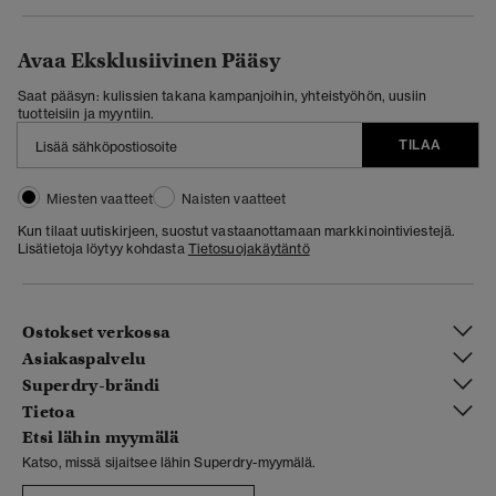
Avaa Eksklusiivinen Pääsy
Saat pääsyn: kulissien takana kampanjoihin, yhteistyöhön, uusiin
tuotteisiin ja myyntiin.
TILAA
Miesten vaatteet
Naisten vaatteet
Kun tilaat uutiskirjeen, suostut vastaanottamaan markkinointiviestejä.
Lisätietoja löytyy kohdasta
Tietosuojakäytäntö
Ostokset verkossa
Asiakaspalvelu
Superdry-brändi
Tietoa
Etsi lähin myymälä
Katso, missä sijaitsee lähin Superdry-myymälä.