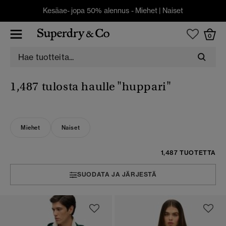
Kesäae- jopa 50% alennus -
Miehet
|
Naiset
0
1,487 tulosta haulle
"huppari"
Miehet
Naiset
1,487 TUOTETTA
SUODATA JA JÄRJESTÄ