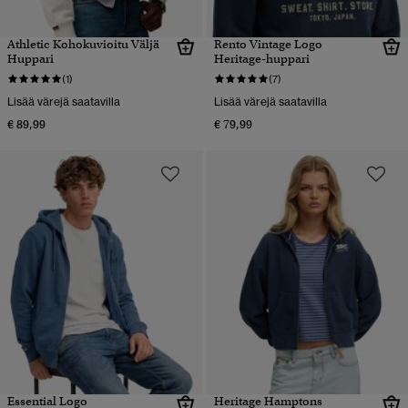
Athletic Kohokuvioitu Väljä
Rento Vintage Logo
Huppari
Heritage-huppari
(1)
(7)
Lisää värejä saatavilla
Lisää värejä saatavilla
€ 89,99
€ 79,99
Essential Logo
Heritage Hamptons