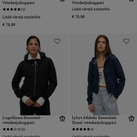
Vetoketjuhuppari
Vetoketjuhuppari
Lisää värejä saatavilla
(3)
€ 79,99
Lisää värejä saatavilla
€ 79,99
Logollinen Essential-
Lyhyt Athletic Essentials
vetoketjuhuppari
Tonal -vetoketjuhuppari
(2)
(1)
Lisää värejä saatavilla
Lisää värejä saatavilla