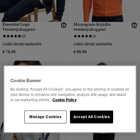
Essential Logo
Monogram-kirjailtu
Vetoketjuhuppari
vetoketjuhuppari
(5)
(1)
Lisää värejä saatavilla
Lisää värejä saatavilla
€ 79,99
€ 89,99
Cookie Banner
By clicking “Accept All Cookies”, you agree to the storing of cookies on
your device to enhance site navigation, analyze site usage, and assist
in our marketing efforts.
Cookie Policy
Manage Cookies
Accept All Cookies