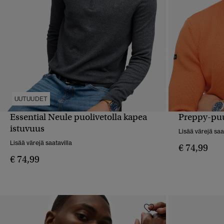
UUTUUDET
Essential Neule puolivetolla kapea
Preppy-puu
PIKAKATSELU
istuvuus
Lisää värejä saa
Lisää värejä saatavilla
€ 74,99
€ 74,99