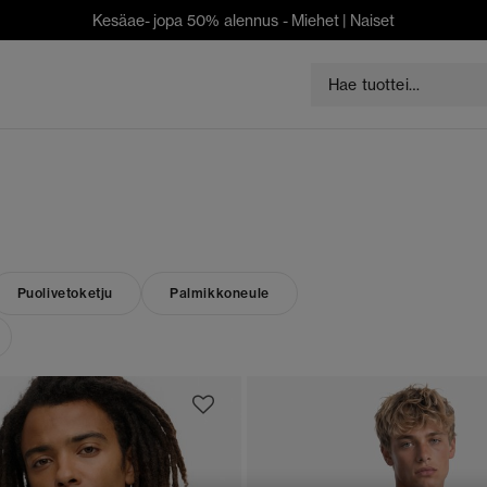
Kesäae- jopa 50% alennus -
Miehet
|
Naiset
Puolivetoketju
Palmikkoneule