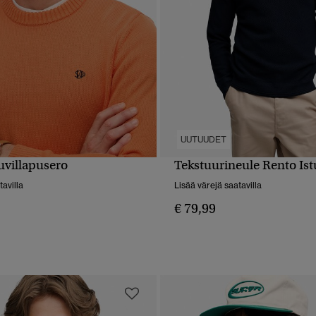
UUTUUDET
villapusero
Tekstuurineule Rento Is
PIKAKATSELU
PIKAKATSELU
tavilla
Lisää värejä saatavilla
€ 79,99