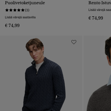
PIKAKATSELU
Puolivetoketjuneule
Rento Istu
(3)
Lisää värejä saa
€ 74,99
Lisää värejä saatavilla
€ 74,99