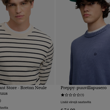
nt Store - Breton Neule
Preppy-puuvillapusero
PIKAKATSELU
PIKAKATSELU
vuus
(1)
)
Lisää värejä saatavilla
tavilla