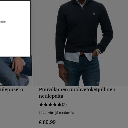
site
eulepusero
Puuvillainen puolivetoketjullinen
PIKAKATSELU
neulepaita
(2)
Lisää värejä saatavilla
€ 89,99