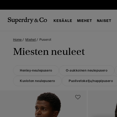
KESÄALE
MIEHET
NAISET
Home
Miehet
Puserot
Miesten neuleet
Henley-neulepusero
O-aukkoinen neulepusero
Kuvioton neulepusero
Puolivetoketju/nappipusero