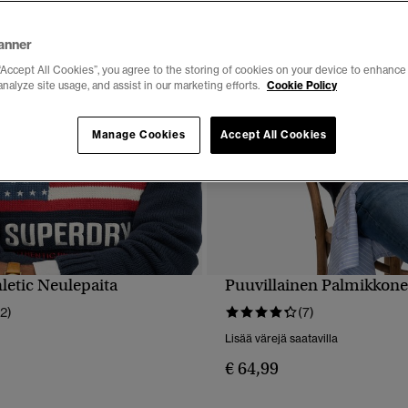
anner
“Accept All Cookies”, you agree to the storing of cookies on your device to enhance 
analyze site usage, and assist in our marketing efforts.
Cookie Policy
Manage Cookies
Accept All Cookies
letic Neulepaita
Puuvillainen Palmikkon
PIKAKATSELU
PIKAKATSELU
12)
(7)
Lisää värejä saatavilla
€ 64,99