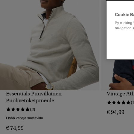
Cookie B
By clicking 
navigation, 
Essentials Puuvillainen
Vintage Ath
PIKAKATSELU
Puolivetoketjuneule
(
(2)
€ 94,99
Lisää värejä saatavilla
€ 74,99