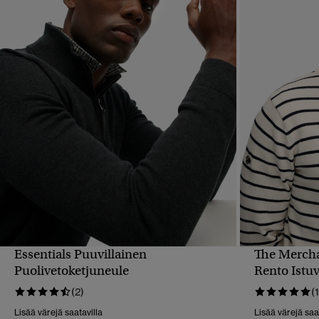
Essentials Puuvillainen
The Mercha
PIKAKATSELU
Puolivetoketjuneule
Rento Istu
(2)
(1
Lisää värejä saatavilla
Lisää värejä saa