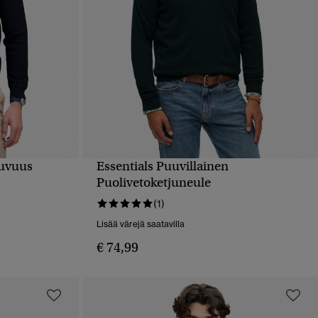
tuvuus
Essentials Puuvillainen
PIKAKATSELU
Puolivetoketjuneule
(1)
Lisää värejä saatavilla
€ 74,99