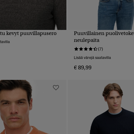
tu kevyt puuvillapusero
Puuvillainen puolivetoke
PIKAKATSELU
PIKAKATSELU
neulepaita
tavilla
(7)
Lisää värejä saatavilla
€ 89,99