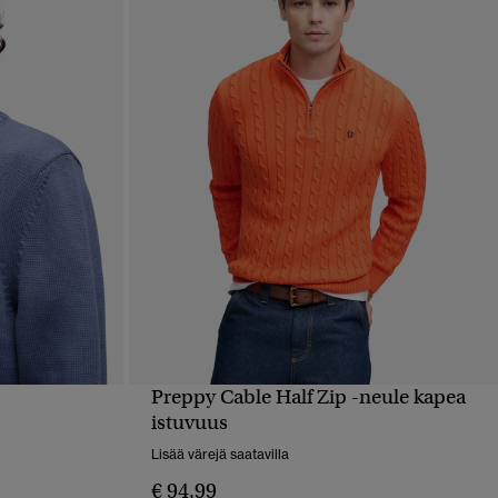
Preppy Cable Half Zip -neule kapea
PIKAKATSELU
istuvuus
Lisää värejä saatavilla
€ 94,99