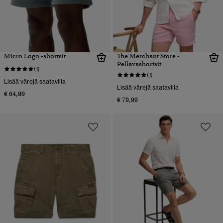
Micro Logo -shortsit
The Merchant Store -
Pellavashortsit
(1)
(1)
Lisää värejä saatavilla
Lisää värejä saatavilla
€ 64,99
€ 79,99