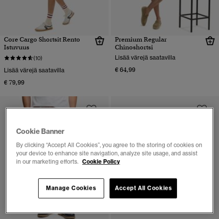
Core Cargo Shortsit Rento
Premium Regular
Istuvuus
Chinoshortsi
Lisää värejä saatavilla
(10)
€ 64,99
Lisää värejä saatavilla
€ 79,99
Cookie Banner
By clicking “Accept All Cookies”, you agree to the storing of cookies on
your device to enhance site navigation, analyze site usage, and assist
in our marketing efforts.
Cookie Policy
Manage Cookies
Accept All Cookies