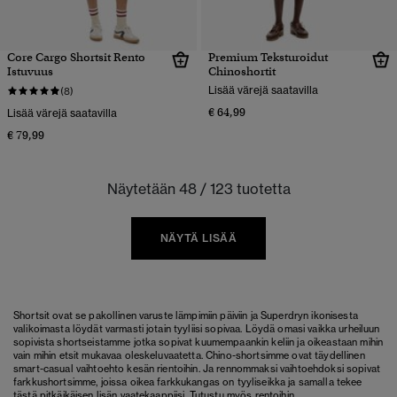
Core Cargo Shortsit Rento
Premium Teksturoidut
Istuvuus
Chinoshortit
Lisää värejä saatavilla
(8)
€ 64,99
Lisää värejä saatavilla
€ 79,99
Näytetään 48 / 123 tuotetta
NÄYTÄ LISÄÄ
Shortsit ovat se pakollinen varuste lämpimiin päiviin ja Superdryn ikonisesta
valikoimasta löydät varmasti jotain tyyliisi sopivaa. Löydä omasi vaikka urheiluun
sopivista shortseistamme jotka sopivat kuumempaankin keliin ja oikeastaan mihin
vain mihin etsit mukavaa oleskeluvaatetta. Chino-shortsimme ovat täydellinen
smart-casual vaihtoehto kesän rientoihin. Ja rennommaksi vaihtoehdoksi sopivat
farkkushortsimme, joissa oikea farkkukangas on tyyliseikka ja samalla tekee
tästä pitkäikäisen lisän vaatekaappiisi. Tutustu myös rentoihin