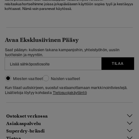
reisitaskushortseihimme joissa jokapäiväiseen käyttöön sopiva tyyli ja kestävyys
kohtaavat. Nämä vain paranevat käytössä.
Avaa Eksklusiivinen Pääsy
Saat pääsyn: kulissien takana kampanjoihin, yhteistyöhön, uusiin
tuotteisiin ja myyntiin.
TILAA
Miesten vaatteet
Naisten vaatteet
Kun tilaat uutiskirjeen, suostut vastaanottamaan markkinointiviestejä.
Lisätietoja löytyy kohdasta
Tietosuojakäytäntö
Ostokset verkossa
Asiakaspalvelu
Superdry-brändi
Tietoa