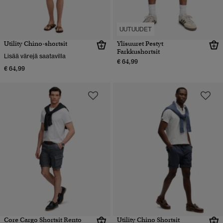
UUTUUDET
Utility Chino-shortsit
Ylisuuret Pestyt
Farkkushortsit
Lisää värejä saatavilla
€ 64,99
€ 64,99
Core Cargo Shortsit Rento
Utility Chino Shortsit