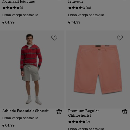
Normaali Istuvuus
Istuvuus
(1)
(10)
Lisää värejä saatavilla
Lisää värejä saatavilla
€ 64,99
€ 74,99
Athletic Essentials Shortsit
Premium Regular
Chinoshortsi
Lisää värejä saatavilla
(2)
€ 64,99
Lisää värejä saatavilla