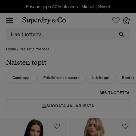
Kesäae- jopa 50% alennus -
Miehet
|
Naiset
0
Home
Naiset
Ylaosat
Naisten topit
Camitoppi
Pitkähihainen pusero
Liivitoppi
Bardot-
356 TUOTETTA
SUODATA JA JÄRJESTÄ