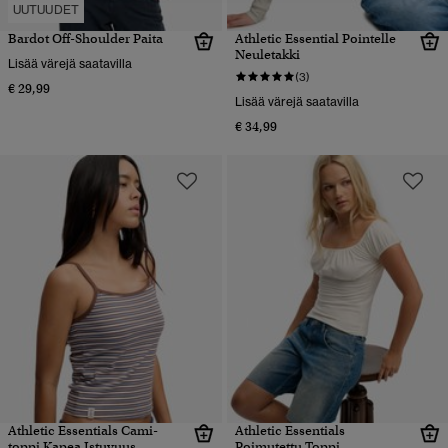
UUTUUDET
Bardot Off-Shoulder Paita
Athletic Essential Pointelle
Neuletakki
Lisää värejä saatavilla
(3)
€ 29,99
Lisää värejä saatavilla
€ 34,99
Athletic Essentials Cami-
Athletic Essentials
toppi Kapea Istuvuus
Poimutettu Toppi