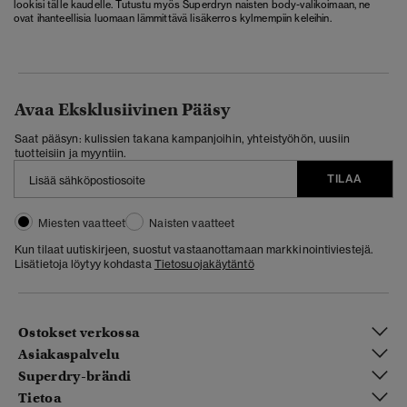
lookisi tälle kaudelle. Tutustu myös Superdryn naisten body-valikoimaan, ne
ovat ihanteellisia luomaan lämmittävä lisäkerros kylmempiin keleihin.
Avaa Eksklusiivinen Pääsy
Saat pääsyn: kulissien takana kampanjoihin, yhteistyöhön, uusiin
tuotteisiin ja myyntiin.
TILAA
Miesten vaatteet
Naisten vaatteet
Kun tilaat uutiskirjeen, suostut vastaanottamaan markkinointiviestejä.
Lisätietoja löytyy kohdasta
Tietosuojakäytäntö
Ostokset verkossa
Asiakaspalvelu
Superdry-brändi
Tietoa