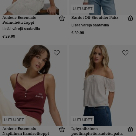
UUTUUDET
Athletic Essentials
Bardot Off-Shoulder Paita
Poimutettu Toppi
Lisää värejä saatavilla
Lisää värejä saatavilla
€ 29,99
€ 29,99
UUTUUDET
UUTUUDET
Athletic Essentials
Lyhythihainen
Napillinen Kamisolitoppi
puolinapitettu kudottu paita