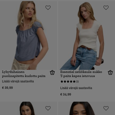
Lyhythihainen
Essential neliökaula-aukko
puolinapitettu kudottu paita
T-paita kapea istuvuus
Lisää värejä saatavilla
(1)
€ 39,99
Lisää värejä saatavilla
€ 34,99