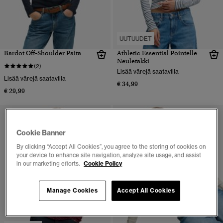
UUTUUDET
Bardot Off-Shoulder Paita
Athletic Essential Pointelle
Neuletakki
(2)
Lisää värejä saatavilla
Lisää värejä saatavilla
€ 34,99
€ 29,99
Cookie Banner
By clicking “Accept All Cookies”, you agree to the storing of cookies on
your device to enhance site navigation, analyze site usage, and assist
in our marketing efforts.
Cookie Policy
Manage Cookies
Accept All Cookies