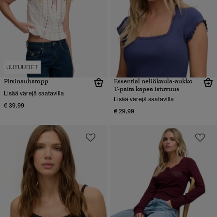
UUTUUDET
Pitsinauhatopp
Essential neliökaula-aukko
T-paita kapea istuvuus
Lisää värejä saatavilla
Lisää värejä saatavilla
€ 39,99
€ 29,99