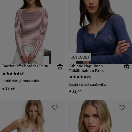
UUTUUDET
Bardot Off-Shoulder Paita
Athletic Napillinen
Pitkähihainen Paita
(3)
(3)
Lisää värejä saatavilla
Lisää värejä saatavilla
€ 29,99
€ 34,99