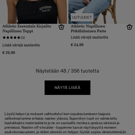
UUTUUDET
Athletic Essentials Kirjailtu
Athletic Napillinen
Napillinen Toppi
Pitkähihainen Paita
Lisää värejä saatavilla
(3)
€ 34,99
Lisää värejä saatavilla
€ 29,99
Näytetään 48 / 356 tuotetta
NÄYTÄ LISÄÄ
Löydä helpot ja mukavat vaihtoehdot kerrospukeutumiseen laajasta
valikoimastamme erilaisia naisten yläosia. Superdryn topit on valmistettu
laadukkaista materiaaleista ja ne on saatavilla monissa upeissa väreissä ja
printeissä. Naisten off-shoulder -toppimme tuovat näyttävyyttä moneen
asukokonaisuuteen, ja niiden väreistä on helppo löytää sopiva viimeistelemään