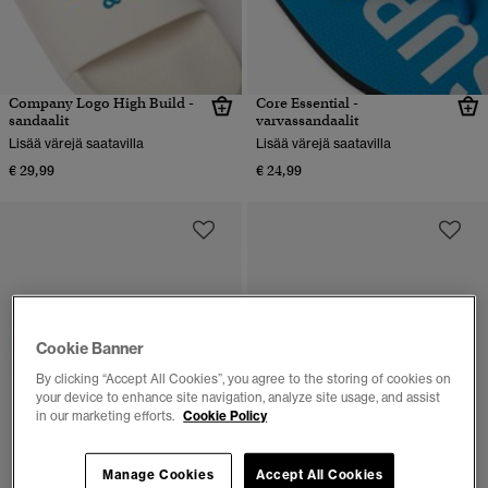
Company Logo High Build -
Core Essential -
sandaalit
varvassandaalit
Lisää värejä saatavilla
Lisää värejä saatavilla
€ 29,99
€ 24,99
Cookie Banner
By clicking “Accept All Cookies”, you agree to the storing of cookies on
your device to enhance site navigation, analyze site usage, and assist
in our marketing efforts.
Cookie Policy
Manage Cookies
Accept All Cookies