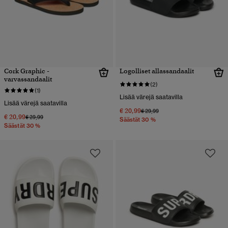
Cork Graphic -
Logolliset allassandaalit
varvassandaalit
(2)
(1)
Lisää värejä saatavilla
Lisää värejä saatavilla
€ 20,99
Hinta alennettu hinnasta
hintaan
€ 29,99
€ 20,99
Hinta alennettu hinnasta
hintaan
€ 29,99
Säästät 30 %
Säästät 30 %