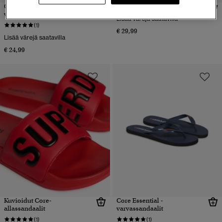
Core Essential -
Vintage-varvassandaalit
varvassandaalit
Lisää värejä saatavilla
(1)
€ 29,99
Lisää värejä saatavilla
€ 24,99
Kuvioidut Core-
Core Essential -
allassandaalit
varvassandaalit
(1)
(1)