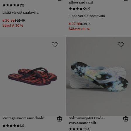
allassandaalit
(2)
(7)
Lisää värejä saatavilla
Lisää värejä saatavilla
€ 20,99
Hinta alennettu hinnasta
hintaan
€ 29,99
€ 27,99
Hinta alennettu hinnasta
hintaan
€ 39,99
Säästät 30 %
Säästät 30 %
Vintage-varvassandaalit
Solmuvärjätyt Code-
varvassandaalit
(3)
(4)