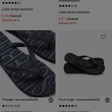
allassandaalit
(3)
(5)
Lisää värejä saatavilla
Lisää värejä saatavilla
€ 20,99
Hinta alennettu hinnasta
hintaan
€ 29,99
€ 27,99
Hinta alennettu hinnasta
hintaan
€ 39,99
Säästät 30 %
Säästät 30 %
Vintage-varvassandaalit
Core Logo -varvassandaalit
(1)
(2)