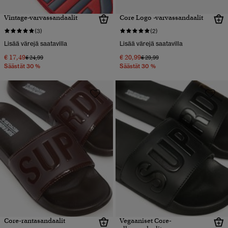
Vintage-varvassandaalit
Core Logo -varvassandaalit
(3)
(2)
Lisää värejä saatavilla
Lisää värejä saatavilla
€ 17,49
€ 20,99
Hinta alennettu hinnasta
hintaan
Hinta alennettu hinnasta
hintaan
€ 24,99
€ 29,99
Säästät 30 %
Säästät 30 %
Core-rantasandaalit
Vegaaniset Core-