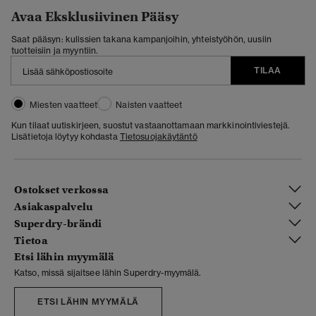
Avaa Eksklusiivinen Pääsy
Saat pääsyn: kulissien takana kampanjoihin, yhteistyöhön, uusiin
tuotteisiin ja myyntiin.
TILAA
Miesten vaatteet
Naisten vaatteet
Kun tilaat uutiskirjeen, suostut vastaanottamaan markkinointiviestejä.
Lisätietoja löytyy kohdasta
Tietosuojakäytäntö
Ostokset verkossa
Asiakaspalvelu
Superdry-brändi
Tietoa
Etsi lähin myymälä
Katso, missä sijaitsee lähin Superdry-myymälä.
ETSI LÄHIN MYYMÄLÄ