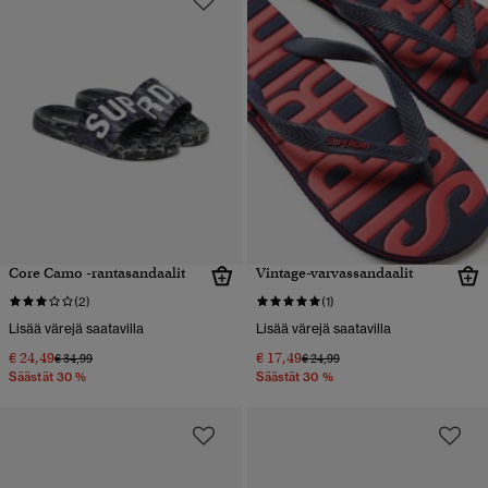
Core Camo -rantasandaalit
Vintage-varvassandaalit
(2)
(1)
Lisää värejä saatavilla
Lisää värejä saatavilla
€ 24,49
€ 17,49
Hinta alennettu hinnasta
hintaan
Hinta alennettu hinnasta
hintaan
€ 34,99
€ 24,99
Säästät 30 %
Säästät 30 %