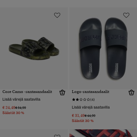
Core Camo -rantasandaalit
Logo-rantasandaalit
Lisää värejä saatavilla
(4)
€ 24,49
Lisää värejä saatavilla
Hinta alennettu hinnasta
hintaan
€ 34,99
Säästät 30 %
€ 31,49
Hinta alennettu hinnasta
hintaan
€ 44,99
Säästät 30 %