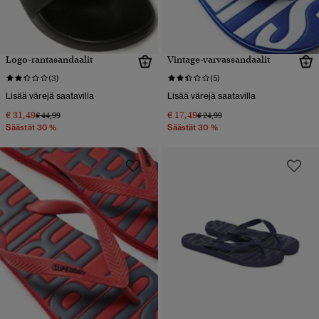
Logo-rantasandaalit
Vintage-varvassandaalit
(3)
(5)
Lisää värejä saatavilla
Lisää värejä saatavilla
€ 31,49
€ 17,49
Hinta alennettu hinnasta
hintaan
Hinta alennettu hinnasta
hintaan
€ 44,99
€ 24,99
Säästät 30 %
Säästät 30 %