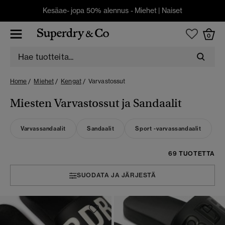
Kesäae- jopa 50% alennus -
Miehet
|
Naiset
0
Home
Miehet
Kengat
Varvastossut
Miesten Varvastossut ja Sandaalit
Varvassandaalit
Sandaalit
Sport -varvassandaalit
69 TUOTETTA
SUODATA JA JÄRJESTÄ