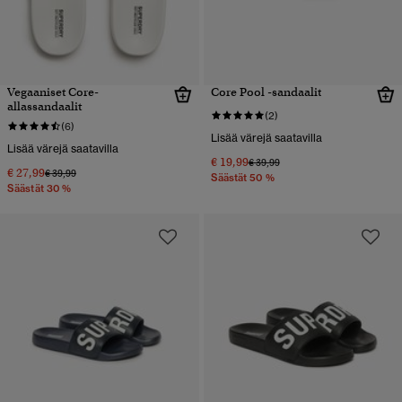
Vegaaniset Core-
Core Pool -sandaalit
allassandaalit
(2)
(6)
Lisää värejä saatavilla
Lisää värejä saatavilla
€ 19,99
Hinta alennettu hinnasta
hintaan
€ 39,99
€ 27,99
Hinta alennettu hinnasta
hintaan
€ 39,99
Säästät 50 %
Säästät 30 %