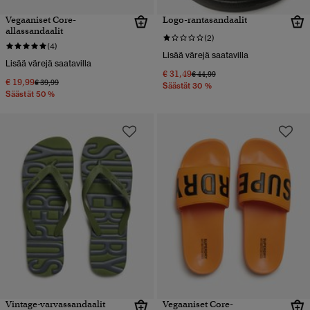
Vegaaniset Core-
Logo-rantasandaalit
allassandaalit
(2)
(4)
Lisää värejä saatavilla
Lisää värejä saatavilla
€ 31,49
Hinta alennettu hinnasta
hintaan
€ 44,99
€ 19,99
Hinta alennettu hinnasta
hintaan
€ 39,99
Säästät 30 %
Säästät 50 %
Vintage-varvassandaalit
Vegaaniset Core-