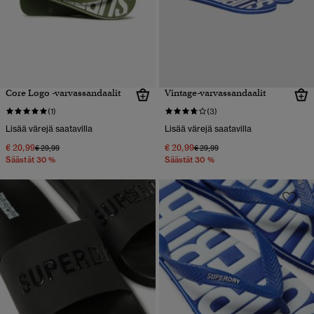
Core Logo -varvassandaalit
Vintage-varvassandaalit
(1)
(3)
Lisää värejä saatavilla
Lisää värejä saatavilla
€ 20,99
€ 20,99
Hinta alennettu hinnasta
hintaan
Hinta alennettu hinnasta
hintaan
€ 29,99
€ 29,99
Säästät 30 %
Säästät 30 %