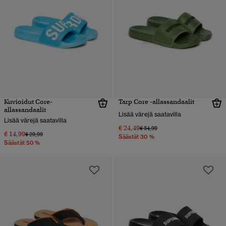
Kuvioidut Core-
Tarp Core -allassandaalit
allassandaalit
Lisää värejä saatavilla
Lisää värejä saatavilla
€ 24,49
Hinta alennettu hinnasta
hintaan
€ 34,99
€ 14,99
Hinta alennettu hinnasta
hintaan
€ 29,99
Säästät 30 %
Säästät 50 %