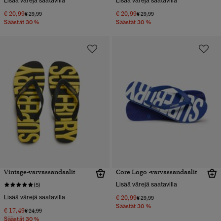
Lisää värejä saatavilla
Lisää värejä saatavilla
€ 20,99
€ 20,99
Hinta alennettu hinnasta
hintaan
Hinta alennettu hinnasta
hintaan
€ 29,99
€ 29,99
Säästät 30 %
Säästät 30 %
Vintage-varvassandaalit
Core Logo -varvassandaalit
Lisää värejä saatavilla
(5)
Lisää värejä saatavilla
€ 20,99
Hinta alennettu hinnasta
hintaan
€ 29,99
Säästät 30 %
€ 17,49
Hinta alennettu hinnasta
hintaan
€ 24,99
Säästät 30 %