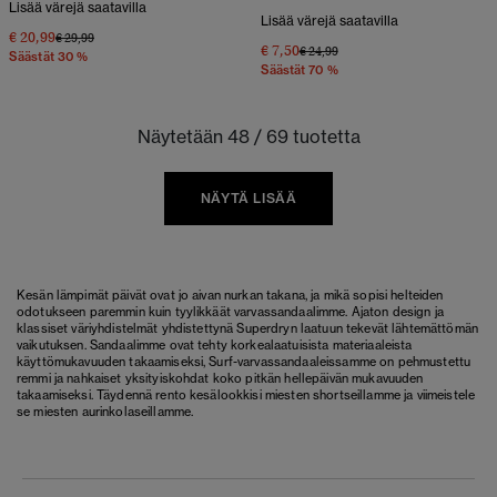
Lisää värejä saatavilla
Lisää värejä saatavilla
€ 20,99
Hinta alennettu hinnasta
hintaan
€ 29,99
€ 7,50
Hinta alennettu hinnasta
hintaan
€ 24,99
Säästät 30 %
Säästät 70 %
Näytetään 48 / 69 tuotetta
NÄYTÄ LISÄÄ
Kesän lämpimät päivät ovat jo aivan nurkan takana, ja mikä sopisi helteiden
odotukseen paremmin kuin tyylikkäät varvassandaalimme. Ajaton design ja
klassiset väriyhdistelmät yhdistettynä Superdryn laatuun tekevät lähtemättömän
vaikutuksen. Sandaalimme ovat tehty korkealaatuisista materiaaleista
käyttömukavuuden takaamiseksi, Surf-varvassandaaleissamme on pehmustettu
remmi ja nahkaiset yksityiskohdat koko pitkän hellepäivän mukavuuden
takaamiseksi. Täydennä rento kesälookkisi miesten shortseillamme ja viimeistele
se miesten aurinkolaseillamme.