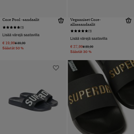
Core Pool -sandaalit
Vegaaniset Core-
allassandaalit
(1)
(1)
Lisää värejä saatavilla
Lisää värejä saatavilla
€ 19,99
Hinta alennettu hinnasta
hintaan
€ 39,99
€ 27,99
Hinta alennettu hinnasta
hintaan
€ 39,99
Säästät 50 %
Säästät 30 %