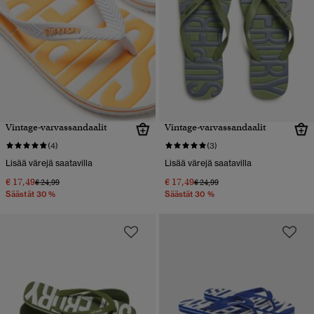
Vintage-varvassandaalit
Vintage-varvassandaalit
(4)
(3)
Lisää värejä saatavilla
Lisää värejä saatavilla
€ 17,49
€ 17,49
Hinta alennettu hinnasta
hintaan
Hinta alennettu hinnasta
hintaan
€ 24,99
€ 24,99
Säästät 30 %
Säästät 30 %