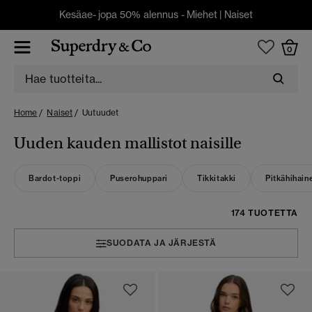
Kesäae- jopa 50% alennus -
Miehet
|
Naiset
0
Home
Naiset
Uutuudet
Uuden kauden mallistot naisille
Bardot-toppi
Puserohuppari
Tikkitakki
Pitkähihain
174 TUOTETTA
SUODATA JA JÄRJESTÄ