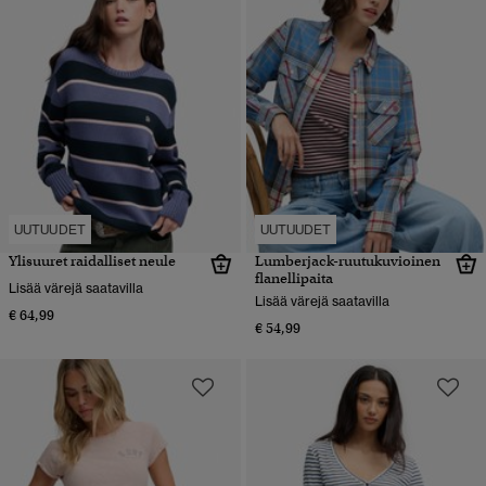
UUTUUDET
UUTUUDET
Ylisuuret raidalliset neule
Lumberjack-ruutukuvioinen
flanellipaita
Lisää värejä saatavilla
Lisää värejä saatavilla
€ 64,99
€ 54,99