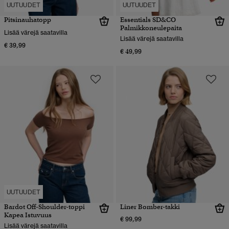
UUTUUDET
UUTUUDET
Pitsinauhatopp
Essentials SD&CO
Palmikkoneulepaita
Lisää värejä saatavilla
Lisää värejä saatavilla
€ 39,99
€ 49,99
UUTUUDET
Bardot Off-Shoulder-toppi
Liner Bomber-takki
Kapea Istuvuus
€ 99,99
Lisää värejä saatavilla