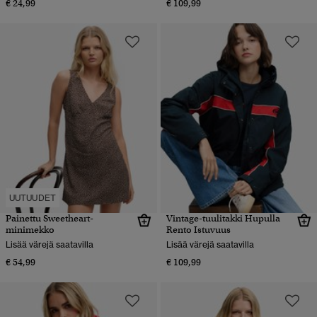
€ 24,99
€ 109,99
UUTUUDET
Painettu Sweetheart-
Vintage-tuulitakki Hupulla
minimekko
Rento Istuvuus
Lisää värejä saatavilla
Lisää värejä saatavilla
€ 54,99
€ 109,99