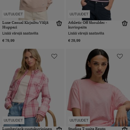
UUTUUDET
UUTUUDET
Luxe Casual Kirjailtu Väljä
Athletic Off Shoulder -
Huppari
kuviopaita
Lisää värejä saatavilla
Lisää värejä saatavilla
€ 79,99
€ 29,99
UUTUUDET
UUTUUDET
Lumberjack-ruutukuvioinen
Studios T-paita Rento