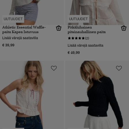
UUTUUDET
UUTUUDET
Athletic Essential Waffle-
Pitkähihainen
paita Kapea Istuvuus
pitsinauhallinen paita
Lisää värejä saatavilla
(2)
€ 39,99
Lisää värejä saatavilla
€ 49,99