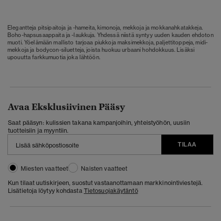
Elegantteja pitsipaitoja ja -hameita, kimonoja, mekkoja ja mokkanahkatakkeja.
Boho-hapsusaappaita ja -laukkuja. Yhdessä niistä syntyy uuden kauden ehdoton
muoti. Yöelämään mallisto tarjoaa piukkoja maksimekkoja, paljettitoppeja, midi-
mekkoja ja bodycon-siluetteja, joista huokuu urbaani hohdokkuus. Lisäksi
upouutta farkkumuotia joka lähtöön.
Avaa Eksklusiivinen Pääsy
Saat pääsyn: kulissien takana kampanjoihin, yhteistyöhön, uusiin
tuotteisiin ja myyntiin.
TILAA
Miesten vaatteet
Naisten vaatteet
Kun tilaat uutiskirjeen, suostut vastaanottamaan markkinointiviestejä.
Lisätietoja löytyy kohdasta
Tietosuojakäytäntö