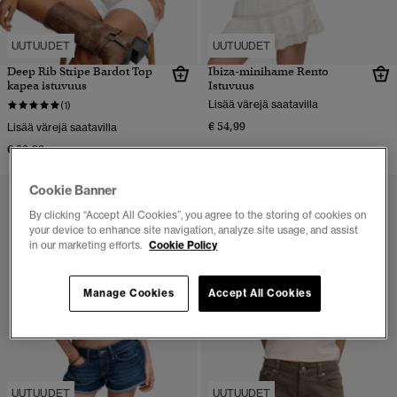
UUTUUDET
UUTUUDET
Deep Rib Stripe Bardot Top
Ibiza-minihame Rento
kapea istuvuus
Istuvuus
Lisää värejä saatavilla
(1)
€ 54,99
Lisää värejä saatavilla
€ 39,99
Cookie Banner
By clicking “Accept All Cookies”, you agree to the storing of cookies on
your device to enhance site navigation, analyze site usage, and assist
in our marketing efforts.
Cookie Policy
Manage Cookies
Accept All Cookies
UUTUUDET
UUTUUDET