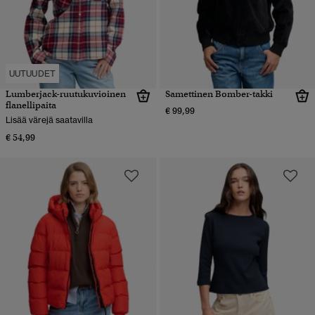
UUTUUDET
Lumberjack-ruutukuvioinen
Samettinen Bomber-takki
flanellipaita
€ 99,99
Lisää värejä saatavilla
€ 54,99