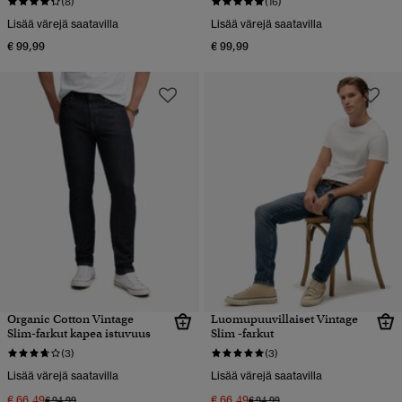
(8)
(16)
Lisää värejä saatavilla
Lisää värejä saatavilla
€ 99,99
€ 99,99
Organic Cotton Vintage
Luomupuuvillaiset Vintage
Slim-farkut kapea istuvuus
Slim -farkut
(3)
(3)
Lisää värejä saatavilla
Lisää värejä saatavilla
€ 66,49
€ 66,49
Hinta alennettu hinnasta
hintaan
Hinta alennettu hinnasta
hintaan
€ 94,99
€ 94,99