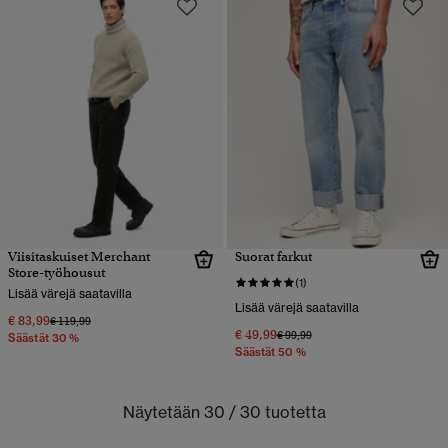
Viisitaskuiset Merchant
Suorat farkut
Store-työhousut
(1)
Lisää värejä saatavilla
Lisää värejä saatavilla
€ 83,99
Hinta alennettu hinnasta
hintaan
€ 119,99
€ 49,99
Hinta alennettu hinnasta
hintaan
€ 99,99
Säästät 30 %
Säästät 50 %
Näytetään 30 / 30 tuotetta