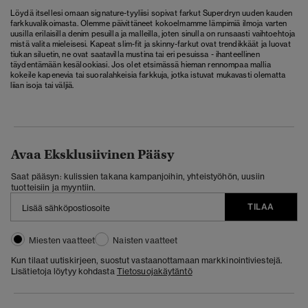
Löydä itsellesi omaan signature-tyyliisi sopivat farkut Superdryn uuden kauden
farkkuvalikoimasta. Olemme päivittäneet kokoelmamme lämpimiä ilmoja varten
uusilla erilaisilla denim pesuilla ja malleilla, joten sinulla on runsaasti vaihtoehtoja
mistä valita mieleisesi. Kapeat slim-fit ja skinny-farkut ovat trendikkäät ja luovat
tiukan siluetin, ne ovat saatavilla mustina tai eri pesuissa - ihanteellinen
täydentämään kesälookiasi. Jos olet etsimässä hieman rennompaa mallia
kokeile kapenevia tai suoralahkeisia farkkuja, jotka istuvat mukavasti olematta
liian isoja tai väljiä.
Avaa Eksklusiivinen Pääsy
Saat pääsyn: kulissien takana kampanjoihin, yhteistyöhön, uusiin
tuotteisiin ja myyntiin.
TILAA
Miesten vaatteet
Naisten vaatteet
Kun tilaat uutiskirjeen, suostut vastaanottamaan markkinointiviestejä.
Lisätietoja löytyy kohdasta
Tietosuojakäytäntö