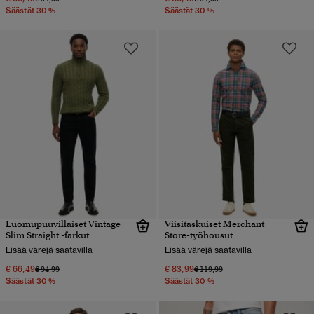
Säästät 30 %
Säästät 30 %
Luomupuuvillaiset Vintage
Viisitaskuiset Merchant
Slim Straight -farkut
Store-työhousut
Lisää värejä saatavilla
Lisää värejä saatavilla
€ 66,49
€ 83,99
Hinta alennettu hinnasta
hintaan
Hinta alennettu hinnasta
hintaan
€ 94,99
€ 119,99
Säästät 30 %
Säästät 30 %