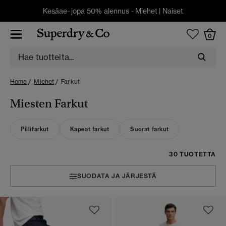
Kesäae- jopa 50% alennus -
Miehet
|
Naiset
0
Home
Miehet
Farkut
Miesten Farkut
Pillifarkut
Kapeat farkut
Suorat farkut
30 TUOTETTA
SUODATA JA JÄRJESTÄ