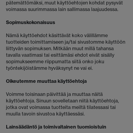
pätemättömäksi, muut käyttöehtojen kohdat pysyvät
voimassa suurimmassa lain sallimassa laajuudessa.
Sopimuskokonaisuus
Nämä käyttöehdot käsittävät koko välillämme
tuotteiden toimittamiseen ja/tai sivustomme käyttöön
liittyvän sopimuksen. Mitkään muut millä tahansa
tavalla vaatimasi tai esittämäsi ehdot eivät sisälly
sopimukseemme riippumatta siitä onko joku
työntekijöistämme hyväksynyt ne vai ei.
Oikeutemme muuttaa käyttöehtoja
Voimme toisinaan päivittää ja muuttaa näitä
käyttöehtoja. Sinuun sovelletaan niitä käyttöehtoja,
jotka ovat voimassa tuotteita meiltä tilatessasi tai
muulla tavoin sivustoa käyttäessäsi.
Lainsäädäntö ja toimivaltainen tuomioistuin