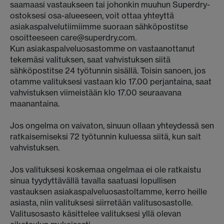
saamaasi vastaukseen tai johonkin muuhun Superdry-
ostoksesi osa-alueeseen, voit ottaa yhteyttä
asiakaspalvelutiimiimme suoraan sähköpostitse
osoitteeseen care@superdry.com.
Kun asiakaspalveluosastomme on vastaanottanut
tekemäsi valituksen, saat vahvistuksen siitä
sähköpostitse 24 työtunnin sisällä. Toisin sanoen, jos
otamme valituksesi vastaan klo 17.00 perjantaina, saat
vahvistuksen viimeistään klo 17.00 seuraavana
maanantaina.
Jos ongelma on vaivaton, sinuun ollaan yhteydessä sen
ratkaisemiseksi 72 työtunnin kuluessa siitä, kun sait
vahvistuksen.
Jos valituksesi koskemaa ongelmaa ei ole ratkaistu
sinua tyydyttävällä tavalla saatuasi lopullisen
vastauksen asiakaspalveluosastoltamme, kerro heille
asiasta, niin valituksesi siirretään valitusosastolle.
Valitusosasto käsittelee valituksesi yllä olevan