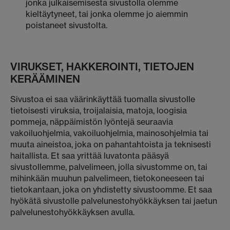
jonka julkaisemisesta sivustolla olemme
kieltäytyneet, tai jonka olemme jo aiemmin
poistaneet sivustolta.
VIRUKSET, HAKKEROINTI, TIETOJEN
KERÄÄMINEN
Sivustoa ei saa väärinkäyttää tuomalla sivustolle
tietoisesti viruksia, troijalaisia, matoja, loogisia
pommeja, näppäimistön lyöntejä seuraavia
vakoiluohjelmia, vakoiluohjelmia, mainosohjelmia tai
muuta aineistoa, joka on pahantahtoista ja teknisesti
haitallista. Et saa yrittää luvatonta pääsyä
sivustollemme, palvelimeen, jolla sivustomme on, tai
mihinkään muuhun palvelimeen, tietokoneeseen tai
tietokantaan, joka on yhdistetty sivustoomme. Et saa
hyökätä sivustolle palvelunestohyökkäyksen tai jaetun
palvelunestohyökkäyksen avulla.