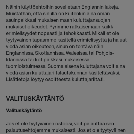
Näihin käyttöehtoihin sovelletaan Englannin lakeja.
Muistathan, että sinulla on kuitenkin aina oman
asuinpaikkasi mukaisen maan kuluttajansuojan
mukaiset oikeudet. Pyrimme ratkaisemaan kaikki
erimielisyydet nopeasti ja tehokkaasti. Mikäli et ole
tyytyväinen tapaamme käsitellä erimielisyyttä ja haluat
viedä asian oikeuteen, sinun on tehtävä näin
Englannissa, Skotlannissa, Walesissa tai Pohjois-
Irlannissa tai kotipaikkasi mukaisessa
tuomioistuimessa. Suomalaisena kuluttajana voit aina
viedä asian kuluttajariitalautakunnan käsiteltäväksi.
Lisätietoja löytyy osoitteesta kuluttajariita.fi.
VALITUSKÄYTÄNTÖ
Valituskäytäntö
Jos et ole tyytyväinen ostoosi, voit palauttaa sen
palautusehtojemme mukaisesti. Jos et ole tyytyväinen