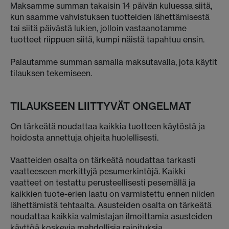
Maksamme summan takaisin 14 päivän kuluessa siitä,
kun saamme vahvistuksen tuotteiden lähettämisestä
tai siitä päivästä lukien, jolloin vastaanotamme
tuotteet riippuen siitä, kumpi näistä tapahtuu ensin.
Palautamme summan samalla maksutavalla, jota käytit
tilauksen tekemiseen.
TILAUKSEEN LIITTYVÄT ONGELMAT
On tärkeätä noudattaa kaikkia tuotteen käytöstä ja
hoidosta annettuja ohjeita huolellisesti.
Vaatteiden osalta on tärkeätä noudattaa tarkasti
vaatteeseen merkittyjä pesumerkintöjä. Kaikki
vaatteet on testattu perusteellisesti pesemällä ja
kaikkien tuote-erien laatu on varmistettu ennen niiden
lähettämistä tehtaalta. Asusteiden osalta on tärkeätä
noudattaa kaikkia valmistajan ilmoittamia asusteiden
käyttöä koskevia mahdollisia rajoituksia.