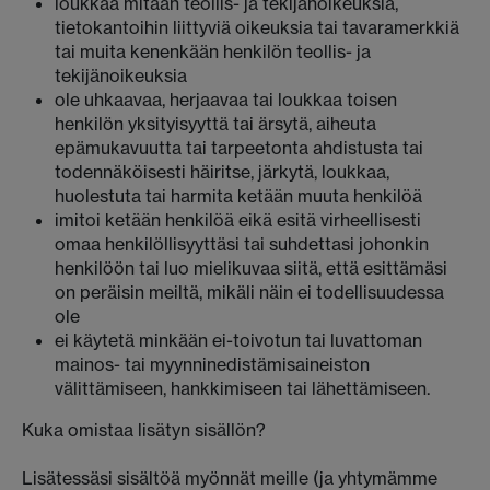
loukkaa mitään teollis- ja tekijänoikeuksia,
tietokantoihin liittyviä oikeuksia tai tavaramerkkiä
tai muita kenenkään henkilön teollis- ja
tekijänoikeuksia
ole uhkaavaa, herjaavaa tai loukkaa toisen
henkilön yksityisyyttä tai ärsytä, aiheuta
epämukavuutta tai tarpeetonta ahdistusta tai
todennäköisesti häiritse, järkytä, loukkaa,
huolestuta tai harmita ketään muuta henkilöä
imitoi ketään henkilöä eikä esitä virheellisesti
omaa henkilöllisyyttäsi tai suhdettasi johonkin
henkilöön tai luo mielikuvaa siitä, että esittämäsi
on peräisin meiltä, mikäli näin ei todellisuudessa
ole
ei käytetä minkään ei-toivotun tai luvattoman
mainos- tai myynninedistämisaineiston
välittämiseen, hankkimiseen tai lähettämiseen.
Kuka omistaa lisätyn sisällön?
Lisätessäsi sisältöä myönnät meille (ja yhtymämme