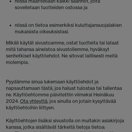
niissä määritellään kaikki säännöt, joita
sovelletaan tuotteiden ostossa ja
niissä on tietoa esimerkiksi kuluttajansuojalakien
mukaisista oikeuksistasi.
Mikäli käytät sivustoamme, ostat tuotteita tai lataat
mitä tahansa aineistoa sivustollemme, hyväksyt
senhetkiset käyttöehdot. Ne sitovat laillisesti meitä
molempia.
Pyydämme sinua lukemaan käyttöehdot ja
napsauttamaan tästä, jos haluat tulostaa tai tallentaa
ne. Käyttöehtomme päivitettiin viimeksi Heinäkuu
2024.
Ota yhteyttä
, jos sinulla on jotain kysyttävää
käyttöehtoihin liittyen.
Käyttöehtojen lisäksi sivustolla on muitakin asiakirjoja
kanssa, jotka sisältävät tärkeitä tietoja tietoa: