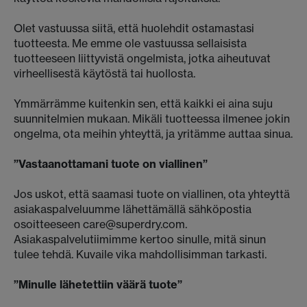
Olet vastuussa siitä, että huolehdit ostamastasi
tuotteesta. Me emme ole vastuussa sellaisista
tuotteeseen liittyvistä ongelmista, jotka aiheutuvat
virheellisestä käytöstä tai huollosta.
Ymmärrämme kuitenkin sen, että kaikki ei aina suju
suunnitelmien mukaan. Mikäli tuotteessa ilmenee jokin
ongelma, ota meihin yhteyttä, ja yritämme auttaa sinua.
”Vastaanottamani tuote on viallinen”
Jos uskot, että saamasi tuote on viallinen, ota yhteyttä
asiakaspalveluumme lähettämällä sähköpostia
osoitteeseen care@superdry.com.
Asiakaspalvelutiimimme kertoo sinulle, mitä sinun
tulee tehdä. Kuvaile vika mahdollisimman tarkasti.
”Minulle lähetettiin väärä tuote”