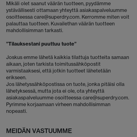
Mikäli olet saanut väärän tuotteen, pyydämme
ystävällisesti ottamaan yhteyttä asiakaspalveluumme
osoitteessa care@superdry.com. Kerromme miten voit
palauttaa tuotteen. Kuvailethan väärän tuotteen
mahdollisimman tarkasti.
”Tilauksestani puuttuu tuote”
Joskus emme lähetä kaikkia tilattuja tuotteita samaan
aikaan, joten tarkista toimitussähköpostit
varmistaaksesi, että jotkin tuotteet lähetetään
erikseen.
Jos lähetyssähköpostissa on tuote, jonka pitäisi olla
lähetyksessä, mutta jota ei ole, ota yhteyttä
asiakaspalveluumme osoitteessa care@superdry.com.
Pyrimme korjaamaan virheen mahdollisimman
nopeasti.
MEIDÄN VASTUUMME