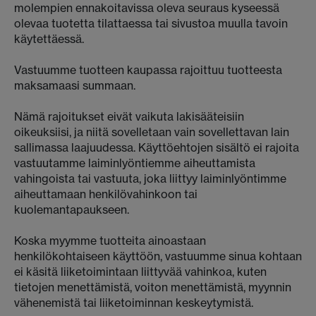
molempien ennakoitavissa oleva seuraus kyseessä
olevaa tuotetta tilattaessa tai sivustoa muulla tavoin
käytettäessä.
Vastuumme tuotteen kaupassa rajoittuu tuotteesta
maksamaasi summaan.
Nämä rajoitukset eivät vaikuta lakisääteisiin
oikeuksiisi, ja niitä sovelletaan vain sovellettavan lain
sallimassa laajuudessa. Käyttöehtojen sisältö ei rajoita
vastuutamme laiminlyöntiemme aiheuttamista
vahingoista tai vastuuta, joka liittyy laiminlyöntimme
aiheuttamaan henkilövahinkoon tai
kuolemantapaukseen.
Koska myymme tuotteita ainoastaan
henkilökohtaiseen käyttöön, vastuumme sinua kohtaan
ei käsitä liiketoimintaan liittyvää vahinkoa, kuten
tietojen menettämistä, voiton menettämistä, myynnin
vähenemistä tai liiketoiminnan keskeytymistä.