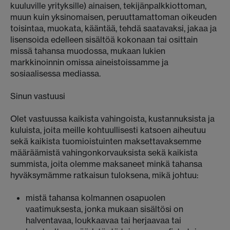
kuuluville yrityksille) ainaisen, tekijänpalkkiottoman,
muun kuin yksinomaisen, peruuttamattoman oikeuden
toisintaa, muokata, kääntää, tehdä saatavaksi, jakaa ja
lisensoida edelleen sisältöä kokonaan tai osittain
missä tahansa muodossa, mukaan lukien
markkinoinnin omissa aineistoissamme ja
sosiaalisessa mediassa.
Sinun vastuusi
Olet vastuussa kaikista vahingoista, kustannuksista ja
kuluista, joita meille kohtuullisesti katsoen aiheutuu
sekä kaikista tuomioistuinten maksettavaksemme
määräämistä vahingonkorvauksista sekä kaikista
summista, joita olemme maksaneet minkä tahansa
hyväksymämme ratkaisun tuloksena, mikä johtuu:
mistä tahansa kolmannen osapuolen
vaatimuksesta, jonka mukaan sisältösi on
halventavaa, loukkaavaa tai herjaavaa tai