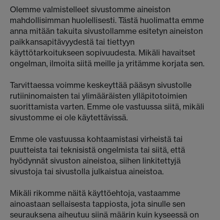
Olemme valmistelleet sivustomme aineiston
mahdollisimman huolellisesti. Tästä huolimatta emme
anna mitään takuita sivustollamme esitetyn aineiston
paikkansapitävyydestä tai tiettyyn
käyttötarkoitukseen sopivuudesta. Mikäli havaitset
ongelman, ilmoita siitä meille ja yritämme korjata sen.
Tarvittaessa voimme keskeyttää pääsyn sivustolle
rutiininomaisten tai ylimääräisten ylläpitotoimien
suorittamista varten. Emme ole vastuussa siitä, mikäli
sivustomme ei ole käytettävissä.
Emme ole vastuussa kohtaamistasi virheistä tai
puutteista tai teknisistä ongelmista tai siitä, että
hyödynnät sivuston aineistoa, siihen linkitettyjä
sivustoja tai sivustolla julkaistua aineistoa.
Mikäli rikomme näitä käyttöehtoja, vastaamme
ainoastaan sellaisesta tappiosta, jota sinulle sen
seurauksena aiheutuu siinä määrin kuin kyseessä on