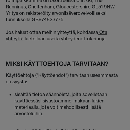
toimipaikkamme on osoitteessa Unit 60, The
Runnings, Cheltenham, Gloucestershire GL51 9NW.
Yritys on rekisteröity arvonlisäverovelvolliseksi
tunnuksella GB974823775.
Jos haluat ottaa meihin yhteyttä, kohdassa
Ota
yhteyttä
luetellaan useita yhteydenottokeinoja.
MIKSI KÄYTTÖEHTOJA TARVITAAN?
Käyttöehtoja ("Käyttöehdot") tarvitaan useammasta
eri syystä:
sisältää tietoa säännöistä, joita sovelletaan
käyttäessäsi sivustoamme, mukaan lukien
materiaalia, jota voit mahdollisesti lisätä
arvosteluihin.