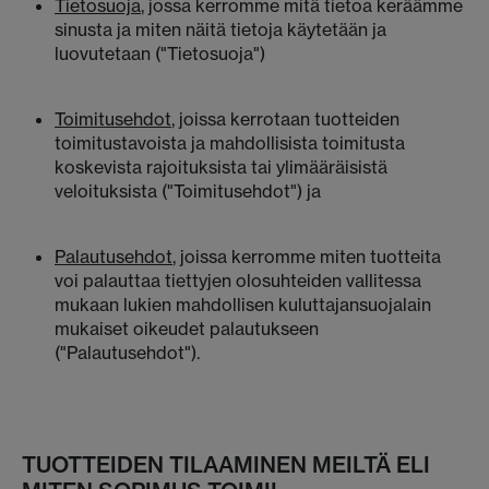
Tietosuoja
, jossa kerromme mitä tietoa keräämme
sinusta ja miten näitä tietoja käytetään ja
luovutetaan ("Tietosuoja")
Toimitusehdot
, joissa kerrotaan tuotteiden
toimitustavoista ja mahdollisista toimitusta
koskevista rajoituksista tai ylimääräisistä
veloituksista ("Toimitusehdot") ja
Palautusehdot
, joissa kerromme miten tuotteita
voi palauttaa tiettyjen olosuhteiden vallitessa
mukaan lukien mahdollisen kuluttajansuojalain
mukaiset oikeudet palautukseen
("Palautusehdot").
TUOTTEIDEN TILAAMINEN MEILTÄ ELI