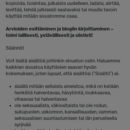
kopioida, toisintaa, julkaista uudelleen, ladata, siirtää,
levittää, tehdä julkisesti saatavaksi tai muulla tavoin
käyttää mitään sivustomme osaa.
Arvioiden esittäminen ja blogiin kirjoittaminen –
toimi laillisesti, ystävällisesti ja siististi!
Säännöt
Voit lisätä sisältöä joihinkin sivuston osiin. Haluamme
kaikkien sivustoa käyttävien saavan hyvän
kokemuksen, joten lupaat, että sisältösi (”Sisältö”) ei:
sisällä mitään sellaista aineistoa, mikä on ketään
henkilöä halventavaa, hävytöntä, loukkaavaa,
vihaavaa tai halventavaa
ole seksuaalista, väkivaltaista tai ole rodun,
sukupuolen, uskonnon, kansallisuuden, vamman,
seksuaalisen suuntautumisen tai iän perusteella
syrjivää