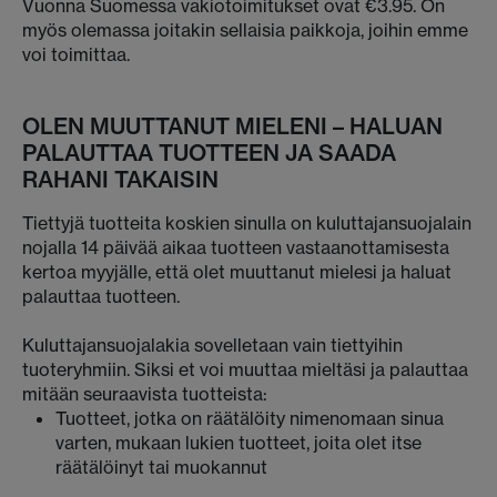
Vuonna Suomessa vakiotoimitukset ovat €3.95. On
myös olemassa joitakin sellaisia paikkoja, joihin emme
voi toimittaa.
OLEN MUUTTANUT MIELENI – HALUAN
PALAUTTAA TUOTTEEN JA SAADA
RAHANI TAKAISIN
Tiettyjä tuotteita koskien sinulla on kuluttajansuojalain
nojalla 14 päivää aikaa tuotteen vastaanottamisesta
kertoa myyjälle, että olet muuttanut mielesi ja haluat
palauttaa tuotteen.
Kuluttajansuojalakia sovelletaan vain tiettyihin
tuoteryhmiin. Siksi et voi muuttaa mieltäsi ja palauttaa
mitään seuraavista tuotteista:
Tuotteet, jotka on räätälöity nimenomaan sinua
varten, mukaan lukien tuotteet, joita olet itse
räätälöinyt tai muokannut