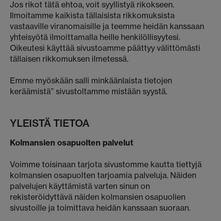
Jos rikot tätä ehtoa, voit syyllistyä rikokseen.
Ilmoitamme kaikista tällaisista rikkomuksista
vastaaville viranomaisille ja teemme heidän kanssaan
yhteisyötä ilmoittamalla heille henkilöllisyytesi.
Oikeutesi käyttää sivustoamme päättyy välittömästi
tällaisen rikkomuksen ilmetessä.
Emme myöskään salli minkäänlaista tietojen
keräämistä” sivustoltamme mistään syystä.
YLEISTÄ TIETOA
Kolmansien osapuolten palvelut
Voimme toisinaan tarjota sivustomme kautta tiettyjä
kolmansien osapuolten tarjoamia palveluja. Näiden
palvelujen käyttämistä varten sinun on
rekisteröidyttävä näiden kolmansien osapuolien
sivustoille ja toimittava heidän kanssaan suoraan.