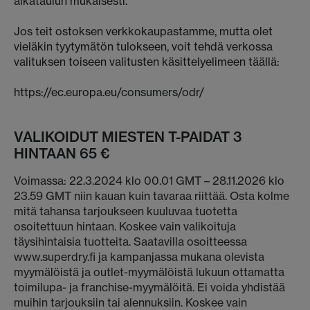
aikataulun mukaisesti.
Jos teit ostoksen verkkokaupastamme, mutta olet
vieläkin tyytymätön tulokseen, voit tehdä verkossa
valituksen toiseen valitusten käsittelyelimeen täällä:
https://ec.europa.eu/consumers/odr/
VALIKOIDUT MIESTEN T-PAIDAT 3
HINTAAN 65 €
Voimassa: 22.3.2024 klo 00.01 GMT – 28.11.2026 klo
23.59 GMT niin kauan kuin tavaraa riittää. Osta kolme
mitä tahansa tarjoukseen kuuluvaa tuotetta
osoitettuun hintaan. Koskee vain valikoituja
täysihintaisia tuotteita. Saatavilla osoitteessa
www.superdry.fi ja kampanjassa mukana olevista
myymälöistä ja outlet-myymälöistä lukuun ottamatta
toimilupa- ja franchise-myymälöitä. Ei voida yhdistää
muihin tarjouksiin tai alennuksiin. Koskee vain