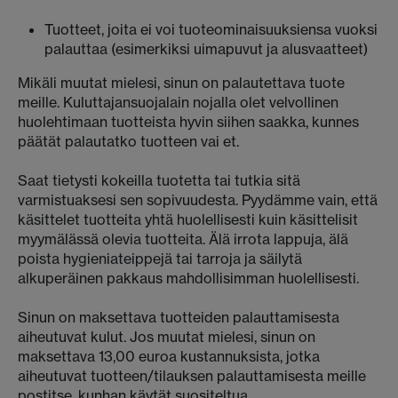
Tuotteet, joita ei voi tuoteominaisuuksiensa vuoksi
palauttaa (esimerkiksi uimapuvut ja alusvaatteet)
Mikäli muutat mielesi, sinun on palautettava tuote
meille. Kuluttajansuojalain nojalla olet velvollinen
huolehtimaan tuotteista hyvin siihen saakka, kunnes
päätät palautatko tuotteen vai et.
Saat tietysti kokeilla tuotetta tai tutkia sitä
varmistuaksesi sen sopivuudesta. Pyydämme vain, että
käsittelet tuotteita yhtä huolellisesti kuin käsittelisit
myymälässä olevia tuotteita. Älä irrota lappuja, älä
poista hygieniateippejä tai tarroja ja säilytä
alkuperäinen pakkaus mahdollisimman huolellisesti.
Sinun on maksettava tuotteiden palauttamisesta
aiheutuvat kulut. Jos muutat mielesi, sinun on
maksettava 13,00 euroa kustannuksista, jotka
aiheutuvat tuotteen/tilauksen palauttamisesta meille
postitse, kunhan käytät suositeltua