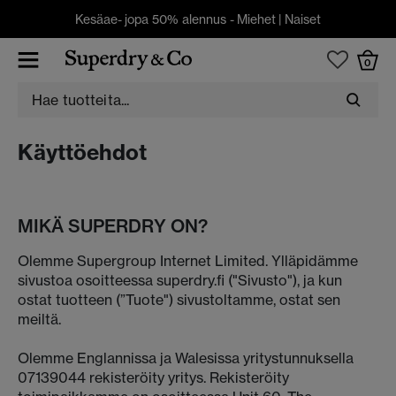
Kesäae- jopa 50% alennus -
Miehet
|
Naiset
0
Käyttöehdot
MIKÄ SUPERDRY ON?
Olemme Supergroup Internet Limited. Ylläpidämme
sivustoa osoitteessa superdry.fi ("Sivusto"), ja kun
ostat tuotteen (”Tuote") sivustoltamme, ostat sen
meiltä.
Olemme Englannissa ja Walesissa yritystunnuksella
07139044 rekisteröity yritys. Rekisteröity