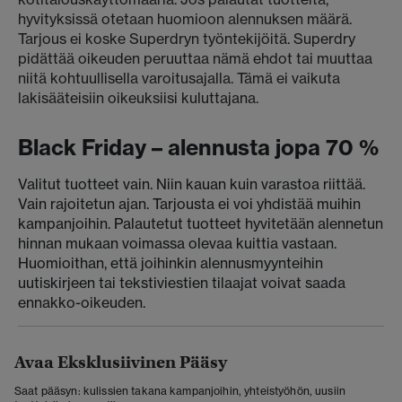
hyvityksissä otetaan huomioon alennuksen määrä.
Tarjous ei koske Superdryn työntekijöitä. Superdry
pidättää oikeuden peruuttaa nämä ehdot tai muuttaa
niitä kohtuullisella varoitusajalla. Tämä ei vaikuta
lakisääteisiin oikeuksiisi kuluttajana.
Black Friday – alennusta jopa 70 %
Valitut tuotteet vain. Niin kauan kuin varastoa riittää.
Vain rajoitetun ajan. Tarjousta ei voi yhdistää muihin
kampanjoihin. Palautetut tuotteet hyvitetään alennetun
hinnan mukaan voimassa olevaa kuittia vastaan.
Huomioithan, että joihinkin alennusmyynteihin
uutiskirjeen tai tekstiviestien tilaajat voivat saada
ennakko-oikeuden.
Avaa Eksklusiivinen Pääsy
Saat pääsyn: kulissien takana kampanjoihin, yhteistyöhön, uusiin