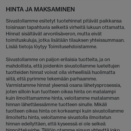
HINTA JA MAKSAMINEN
Sivustollamme esitetyt tuotehinnat pitävät paikkansa
toisinaan tapahtuvia selkeitä virheitä lukuun ottamatta.
Hinnat sisältävät arvonlisäveron, mutta eivät
toimituskuluja, jotka lisätään tilauksen yhteissummaan.
Lisää tietoja löytyy Toimitusehdoistamme.
Sivustollamme on paljon erilaisia tuotteita, ja on
mahdollista, että joidenkin sivustollamme lueteltujen
tuotteiden hinnat voivat olla virheellisiä huolimatta
siitä, että pyrimme tekemään parhaamme.
Varmistamme hinnat yleensä osana lähetysprosessia,
joten silloin kun tuotteen oikea hinta on matalampi
kuin ilmoittamamme hinta, veloitamme matalamman
hinnan lähettäessämme tuotteen sinulle. Mikäli
tuotteen oikea hinta on korkeampi kuin sivustollamme
ilmoitettu hinta, veloitamme sivustolla ilmoitetun
hinnan edellyttäen, että kyseessä ei ole selkeä
hinnoitteluvirhe. Tällöin otamme sinuun yhteyttä joko