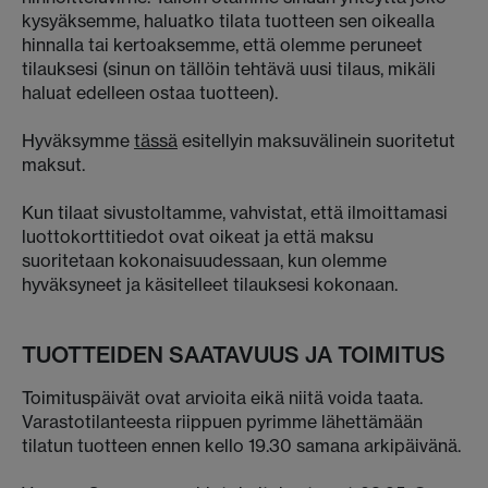
kysyäksemme, haluatko tilata tuotteen sen oikealla
hinnalla tai kertoaksemme, että olemme peruneet
tilauksesi (sinun on tällöin tehtävä uusi tilaus, mikäli
haluat edelleen ostaa tuotteen).
Hyväksymme
tässä
esitellyin maksuvälinein suoritetut
maksut.
Kun tilaat sivustoltamme, vahvistat, että ilmoittamasi
luottokorttitiedot ovat oikeat ja että maksu
suoritetaan kokonaisuudessaan, kun olemme
hyväksyneet ja käsitelleet tilauksesi kokonaan.
TUOTTEIDEN SAATAVUUS JA TOIMITUS
Toimituspäivät ovat arvioita eikä niitä voida taata.
Varastotilanteesta riippuen pyrimme lähettämään
tilatun tuotteen ennen kello 19.30 samana arkipäivänä.