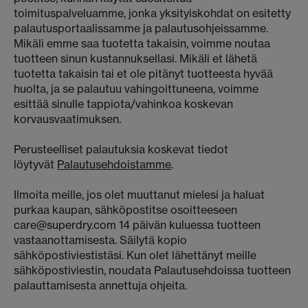
toimituspalveluamme, jonka yksityiskohdat on esitetty
palautusportaalissamme ja palautusohjeissamme.
Mikäli emme saa tuotetta takaisin, voimme noutaa
tuotteen sinun kustannuksellasi. Mikäli et lähetä
tuotetta takaisin tai et ole pitänyt tuotteesta hyvää
huolta, ja se palautuu vahingoittuneena, voimme
esittää sinulle tappiota/vahinkoa koskevan
korvausvaatimuksen.
Perusteelliset palautuksia koskevat tiedot
löytyvät
Palautusehdoistamme
.
Ilmoita meille, jos olet muuttanut mielesi ja haluat
purkaa kaupan, sähköpostitse osoitteeseen
care@superdry.com 14 päivän kuluessa tuotteen
vastaanottamisesta. Säilytä kopio
sähköpostiviestistäsi. Kun olet lähettänyt meille
sähköpostiviestin, noudata Palautusehdoissa tuotteen
palauttamisesta annettuja ohjeita.