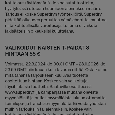
kotitalouskäyttömääriä. Jos palautat tuotteita,
hyvityksissä otetaan huomioon alennuksen määrä.
Tarjous ei koske Superdryn työntekijöitä. Superdry
pidättää oikeuden peruuttaa nämä ehdot tai muuttaa
niitä kohtuullisella varoitusajalla. Tämä ei vaikuta
lakisääteisiin oikeuksiisi kuluttajana.
VALIKOIDUT NAISTEN T-PAIDAT 3
HINTAAN 55 €
Voimassa: 22.3.2024 klo 00.01 GMT – 28.11.2026 klo
23.59 GMT niin kauan kuin tavaraa riittää. Osta kolme
mitä tahansa tarjoukseen kuuluvaa tuotetta
osoitettuun hintaan. Koskee vain valikoituja
täysihintaisia tuotteita. Saatavilla osoitteessa
www.superdry.fi ja kampanjassa mukana olevista
myymälöistä ja outlet-myymälöistä lukuun ottamatta
toimilupa- ja franchise-myymälöitä. Ei voida yhdistää
muihin tarjouksiin tai alennuksiin. Koskee vain
kotitalouskäyttömääriä. Jos palautat tuotteita,