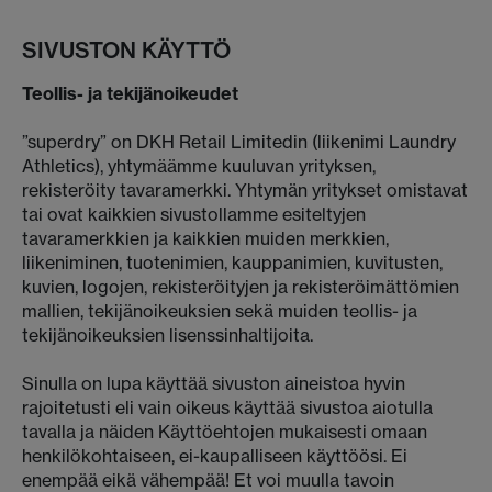
SIVUSTON KÄYTTÖ
Teollis- ja tekijänoikeudet
”superdry” on DKH Retail Limitedin (liikenimi Laundry
Athletics), yhtymäämme kuuluvan yrityksen,
rekisteröity tavaramerkki. Yhtymän yritykset omistavat
tai ovat kaikkien sivustollamme esiteltyjen
tavaramerkkien ja kaikkien muiden merkkien,
liikeniminen, tuotenimien, kauppanimien, kuvitusten,
kuvien, logojen, rekisteröityjen ja rekisteröimättömien
mallien, tekijänoikeuksien sekä muiden teollis- ja
tekijänoikeuksien lisenssinhaltijoita.
Sinulla on lupa käyttää sivuston aineistoa hyvin
rajoitetusti eli vain oikeus käyttää sivustoa aiotulla
tavalla ja näiden Käyttöehtojen mukaisesti omaan
henkilökohtaiseen, ei-kaupalliseen käyttöösi. Ei
enempää eikä vähempää! Et voi muulla tavoin