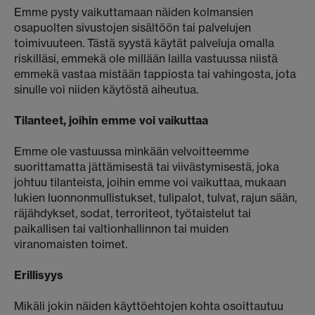
Emme pysty vaikuttamaan näiden kolmansien
osapuolten sivustojen sisältöön tai palvelujen
toimivuuteen. Tästä syystä käytät palveluja omalla
riskilläsi, emmekä ole millään lailla vastuussa niistä
emmekä vastaa mistään tappiosta tai vahingosta, jota
sinulle voi niiden käytöstä aiheutua.
Tilanteet, joihin emme voi vaikuttaa
Emme ole vastuussa minkään velvoitteemme
suorittamatta jättämisestä tai viivästymisestä, joka
johtuu tilanteista, joihin emme voi vaikuttaa, mukaan
lukien luonnonmullistukset, tulipalot, tulvat, rajun sään,
räjähdykset, sodat, terroriteot, työtaistelut tai
paikallisen tai valtionhallinnon tai muiden
viranomaisten toimet.
Erillisyys
Mikäli jokin näiden käyttöehtojen kohta osoittautuu