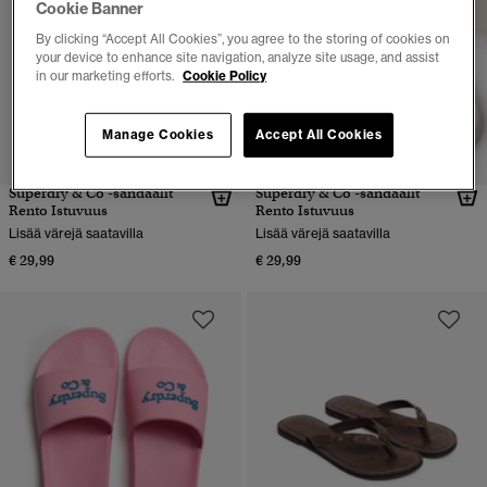
Cookie Banner
By clicking “Accept All Cookies”, you agree to the storing of cookies on
your device to enhance site navigation, analyze site usage, and assist
in our marketing efforts.
Cookie Policy
Manage Cookies
Accept All Cookies
Superdry & Co -sandaalit
Superdry & Co -sandaalit
Rento Istuvuus
Rento Istuvuus
Lisää värejä saatavilla
Lisää värejä saatavilla
€ 29,99
€ 29,99