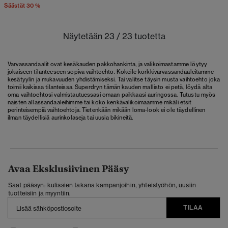
Säästät 30 %
Näytetään 23 / 23 tuotetta
Varvassandaalit ovat kesäkauden pakkohankinta, ja valikoimastamme löytyy
jokaiseen tilanteeseen sopiva vaihtoehto. Kokeile korkkivarvassandaaleitamme
kesätyylin ja mukavuuden yhdistämiseksi. Tai valitse täysin musta vaihtoehto joka
toimii kaikissa tilanteissa. Superdryn tämän kauden mallisto ei petä, löydä alta
oma vaihtoehtosi valmistautuessasi omaan paikkaasi auringossa. Tutustu myös
naisten allassandaaleihimme tai koko kenkävalikoimaamme mikäli etsit
perinteisempiä vaihtoehtoja. Tietenkään mikään loma-look ei ole täydellinen
ilman täydellisiä aurinkolaseja tai uusia bikineitä.
Avaa Eksklusiivinen Pääsy
Saat pääsyn: kulissien takana kampanjoihin, yhteistyöhön, uusiin
tuotteisiin ja myyntiin.
TILAA