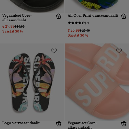
Vegaaniset Core-
All Over Print -rantasandaalit
allassandaalit
(7)
€ 27,99
Hinta alennettu hinnasta
hintaan
€ 39,99
€ 20,99
Hinta alennettu hinnasta
hintaan
€ 29,99
Säästät 30 %
Säästät 30 %
Logo-varvassandaalit
Vegaaniset Core-
allassandaalit