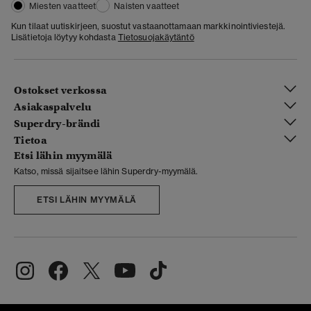
Miesten vaatteet
Naisten vaatteet
Kun tilaat uutiskirjeen, suostut vastaanottamaan markkinointiviestejä.
Lisätietoja löytyy kohdasta
Tietosuojakäytäntö
Ostokset verkossa
Asiakaspalvelu
Superdry-brändi
Tietoa
Etsi lähin myymälä
Katso, missä sijaitsee lähin Superdry-myymälä.
ETSI LÄHIN MYYMÄLÄ