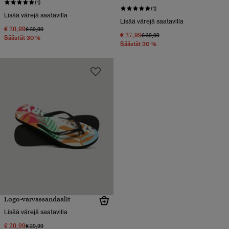
(1)
(1)
Lisää värejä saatavilla
Lisää värejä saatavilla
€ 20,99
Hinta alennettu hinnasta
hintaan
€ 29,99
€ 27,99
Hinta alennettu hinnasta
hintaan
€ 39,99
Säästät 30 %
Säästät 30 %
Logo-varvassandaalit
Lisää värejä saatavilla
€ 20,99
Hinta alennettu hinnasta
hintaan
€ 29,99