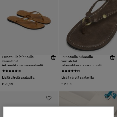
Punotuilla hihnoilla
Punotuilla hihnoilla
varustetut
varustetut
tekonahkavarvassandaalit
tekonahkavarvassandaalit
(1)
(1)
Lisää värejä saatavilla
Lisää värejä saatavilla
€ 29,99
€ 29,99