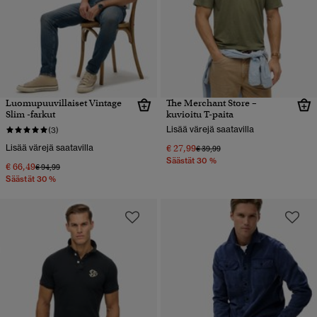
Luomupuuvillaiset Vintage
The Merchant Store –
Slim -farkut
kuvioitu T-paita
Lisää värejä saatavilla
(3)
Lisää värejä saatavilla
€ 27,99
Hinta alennettu hinnasta
hintaan
€ 39,99
Säästät 30 %
€ 66,49
Hinta alennettu hinnasta
hintaan
€ 94,99
Säästät 30 %