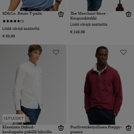
SD&Co. Rento T-paita
The Merchant Store -
Kaupunkitakki
(1)
Lisää värejä saatavilla
Lisää värejä saatavilla
€ 249,99
€ 39,99
UUTUUDET
Klassinen Oxford-
Puolivetoketjullinen Preppy-
kauluspaita pitkillä hihoilla
pusero