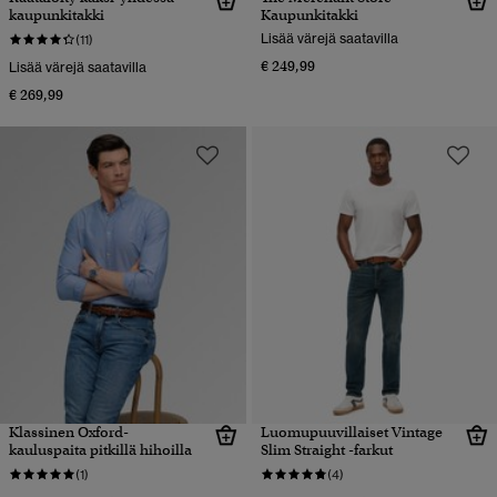
kaupunkitakki
Kaupunkitakki
Lisää värejä saatavilla
(11)
€ 249,99
Lisää värejä saatavilla
€ 269,99
Klassinen Oxford-
Luomupuuvillaiset Vintage
kauluspaita pitkillä hihoilla
Slim Straight -farkut
(1)
(4)