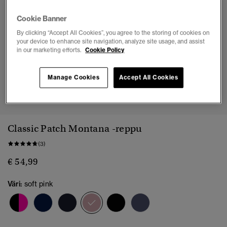
Cookie Banner
By clicking “Accept All Cookies”, you agree to the storing of cookies on
your device to enhance site navigation, analyze site usage, and assist
in our marketing efforts.
Cookie Policy
Manage Cookies
Accept All Cookies
1
2
3
4
5
6
Classic Patch Montana -reppu
(3)
€ 54,99
Väri:
soft pink
valittu