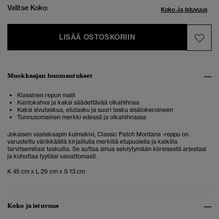
Valitse Koko:
Koko Ja Istuvuus
LISÄÄ OSTOSKORIIN
Muokkaajan huomautukset
Klassinen repun malli
Kantokahva ja kaksi säädettävää olkahihnaa
Kaksi sivutaskua, etutasku ja suuri tasku sisälokeroineen
Tunnusomainen merkki edessä ja olkahihnassa
Jokaisen vaatekaapin kulmakivi, Classic Patch Montana -reppu on
varustettu värikkäällä kirjaillulla merkillä etupuolella ja kaikilla
tarvitsemillasi taskuilla. Se auttaa sinua selviytymään kiireisestä arjestasi
ja kohottaa tyyliäsi vaivattomasti.
K 45 cm x L 29 cm x S 13 cm
Koko ja istuvuus