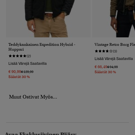
Teddykankainen Expedition Hybrid -
Vintage Retro Borg Fle
Huppari
(3)
(2)
Lisää Värejä Saatavilla
Lisää Värejä Saatavilla
€ 66,49
Hinta Alennettu 
Hintaan
€ 94,99
€ 90,99
Hinta Alennettu Hinnasta
Hintaan
€ 129,99
Säästät 30 %
Säästät 30 %
Muut Ostivat Myös...
Avaa Eksklusiivinen Pääsy