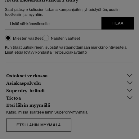
Saat pääsyn: kulissien takana kampanjoihin, yhteistyöhön, uusiin
tuotteisiin ja myyntiin.
TILAA
Miesten vaatteet
Naisten vaatteet
Kun tilaat uutiskirjeen, suostut vastaanottamaan markkinointiviestejä.
Lisätietoja löytyy kohdasta
Tietosuojakäytäntö
Ostokset verkossa
Asiakaspalvelu
Superdry-brändi
Tietoa
Etsi lähin myymälä
Katso, missä sijaitsee lähin Superdry-myymälä.
ETSI LÄHIN MYYMÄLÄ