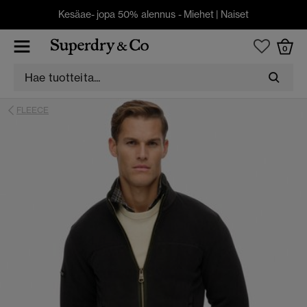
Kesäae- jopa 50% alennus -
Miehet
|
Naiset
0
FLEECE