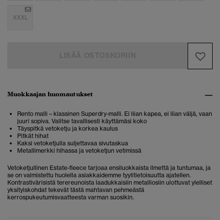
XXXL
LISÄÄ OSTOSKORIIN
Muokkaajan huomautukset
Rento malli – klassinen Superdry-malli. Ei liian kapea, ei liian väljä, vaan
juuri sopiva. Valitse tavallisesti käyttämäsi koko
Täyspitkä vetoketju ja korkea kaulus
Pitkät hihat
Kaksi vetoketjulla suljettavaa sivutaskua
Metallimerkki hihassa ja vetoketjun vetimissä
Vetoketjullinen Estate-fleece tarjoaa ensiluokkaista ilmettä ja tuntumaa, ja
se on valmistettu huolella asiakkaidemme tyylitietoisuutta ajatellen.
Kontrastivärisistä terereunoista laadukkaisiin metalliosiin ulottuvat ylelliset
yksityiskohdat tekevät tästä mahtavan pehmeästä
kerrospukeutumisvaatteesta varman suosikin.