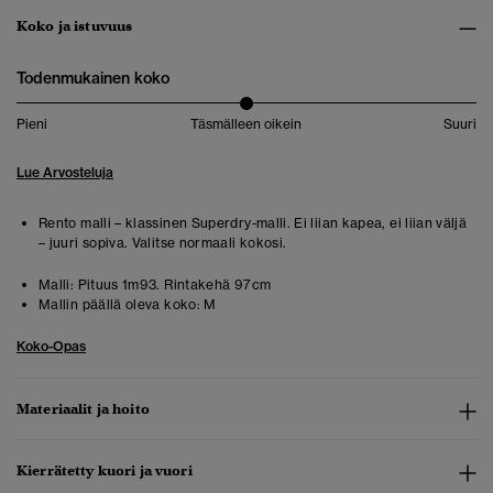
Koko ja istuvuus
Todenmukainen koko
Pieni
Täsmälleen oikein
Suuri
Lue Arvosteluja
Rento malli – klassinen Superdry-malli. Ei liian kapea, ei liian väljä
– juuri sopiva. Valitse normaali kokosi.
Malli:
Pituus 1m93. Rintakehä 97cm
Mallin päällä oleva koko:
M
Koko-Opas
Materiaalit ja hoito
Kierrätetty kuori ja vuori