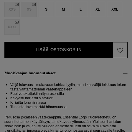
XXS
XS
S
M
L
XL
XXL
XXXL
LISÄÄ OSTOSKORIIN
Muokkaajan huomautukset
Väljä istuvuus – mukavuus kohtaa tyylin, muodikas väljä leikkaus tekee
tästä välttämättömän vaatekappaleen
Puolivetoketjukiinnitys resoreilla
Kevyesti harjattu sisävuori
Kirjailtu logo rinnassa
Tunnistettava merkki hihansuussa
Perusosa jokaiseen vaatekaappiin. Essential Logo Puolivetoketju on
suunniteltu monikäyttöisyys ja mukavuus ytimessään. Ylellisen harjatun
sisävuorin ja väljän istuvuuden ansiosta siluetti on sekä mukava että
trendikäs, ja rinnassa oleva kirjailtu logo nostaa asusi seuraavalle tasolle.