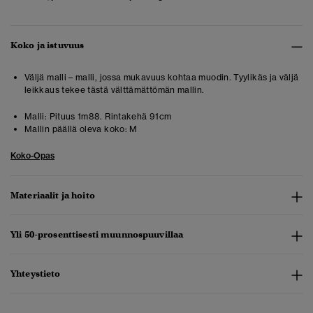
Koko ja istuvuus
Väljä malli – malli, jossa mukavuus kohtaa muodin. Tyylikäs ja väljä
leikkaus tekee tästä välttämättömän mallin.
Malli:
Pituus 1m88. Rintakehä 91cm
Mallin päällä oleva koko:
M
Koko-Opas
Materiaalit ja hoito
Yli 50-prosenttisesti muunnospuuvillaa
Yhteystieto