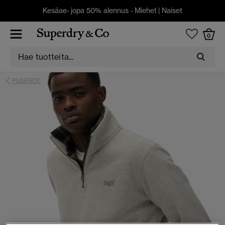
Kesäae- jopa 50% alennus -
Miehet
|
Naiset
0
PUSEROT