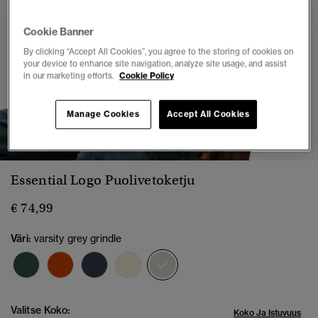
Cookie Banner
By clicking “Accept All Cookies”, you agree to the storing of cookies on
your device to enhance site navigation, analyze site usage, and assist
in our marketing efforts.
Cookie Policy
Manage Cookies
Accept All Cookies
1
2
3
4
5
6
7
Essential Logo Puolivetoketju
€ 74,99
Väri:
varsity grey grindle
valittu
Valitse Koko:
Koko Ja Istuvuus