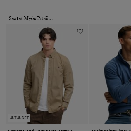
Saatat Myös Pitää...
UUTUUDET
Garment Dyed -paita Rento Istuvuus
Puolivetoketjullinen A