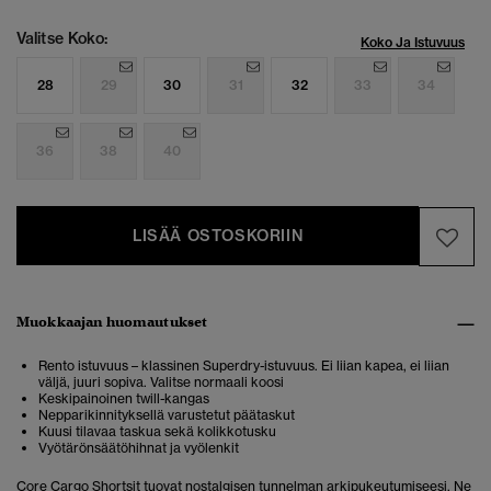
Valitse Koko:
Koko Ja Istuvuus
28
29
30
31
32
33
34
36
38
40
LISÄÄ OSTOSKORIIN
Muokkaajan huomautukset
Rento istuvuus – klassinen Superdry-istuvuus. Ei liian kapea, ei liian
väljä, juuri sopiva. Valitse normaali koosi
Keskipainoinen twill-kangas
Nepparikinnityksellä varustetut päätaskut
Kuusi tilavaa taskua sekä kolikkotusku
Vyötärönsäätöhihnat ja vyölenkit
Core Cargo Shortsit tuovat nostalgisen tunnelman arkipukeutumiseesi. Ne