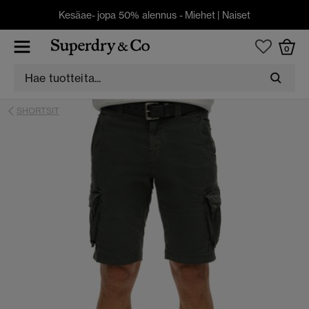
Kesäae- jopa 50% alennus -
Miehet
|
Naiset
0
SHORTSIT