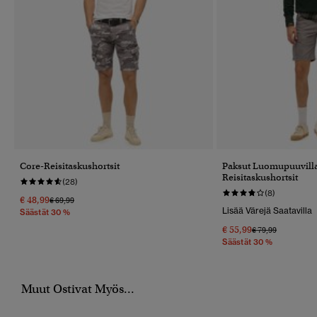
Core-Reisitaskushortsit
Paksut Luomupuuvilla
Reisitaskushortsit
(28)
(8)
€ 48,99
Hinta Alennettu Hinnasta
Hintaan
€ 69,99
Lisää Värejä Saatavilla
Säästät 30 %
€ 55,99
Hinta Alennettu 
Hintaan
€ 79,99
Säästät 30 %
Muut Ostivat Myös...