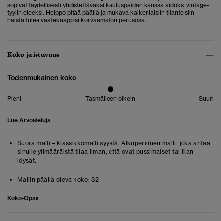
sopivat täydellisesti yhdistettäväksi kauluspaidan kanssa aidoksi vintage-
tyylin eleeksi. Helppo pitää päällä ja mukava kaikenlaisiin tilanteisiin –
näistä tulee vaatekaappisi korvaamaton perusosa.
Koko ja istuvuus
Todenmukainen koko
Pieni
Täsmälleen oikein
Suuri
Lue Arvosteluja
Suora malli – klassikkomalli syystä. Alkuperäinen malli, joka antaa
sinulle ylimääräistä tilaa ilman, että ovat pussimaiset tai liian
löysät.
Mallin päällä oleva koko:
32
Koko-Opas