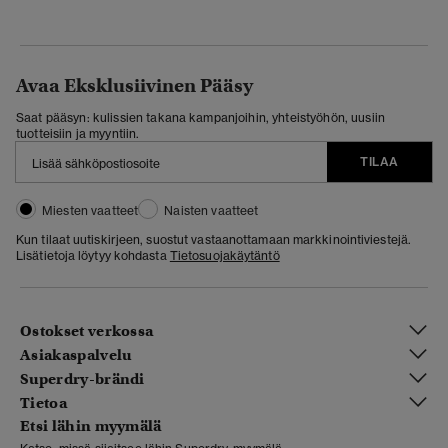
Avaa Eksklusiivinen Pääsy
Saat pääsyn: kulissien takana kampanjoihin, yhteistyöhön, uusiin
tuotteisiin ja myyntiin.
TILAA
Miesten vaatteet
Naisten vaatteet
Kun tilaat uutiskirjeen, suostut vastaanottamaan markkinointiviestejä.
Lisätietoja löytyy kohdasta
Tietosuojakäytäntö
Ostokset verkossa
Asiakaspalvelu
Superdry-brändi
Tietoa
Etsi lähin myymälä