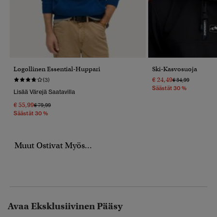
Logollinen Essential-Huppari
Ski-Kasvosuoja
€ 24,49
Hinta Alennettu 
Hintaan
(3)
€ 34,99
Säästät 30 %
Lisää Värejä Saatavilla
€ 55,99
Hinta Alennettu Hinnasta
Hintaan
€ 79,99
Säästät 30 %
Muut Ostivat Myös...
Avaa Eksklusiivinen Pääsy