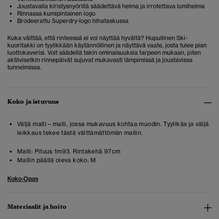
Joustavalla kiristysnyörillä säädettävä helma ja irrotettava lumihelma
Rinnassa kumipintainen logo
Brodeerattu Superdry-logo hihataskussa
Kuka väittää, että rinteessä ei voi näyttää hyvältä? Hupullinen Ski-
kuoritakki on tyylikkään käytännöllinen ja näyttävä vaate, josta tulee pian
luottokaverisi. Voit säädellä takin ominaisuuksia tarpeen mukaan, joten
aktiivisetkin rinnepäivät sujuvat mukavasti lämpimissä ja joustavissa
tunnelmissa.
Koko ja istuvuus
Väljä malli – malli, jossa mukavuus kohtaa muodin. Tyylikäs ja väljä
leikkaus tekee tästä välttämättömän mallin.
Malli:
Pituus 1m93. Rintakehä 97cm
Mallin päällä oleva koko:
M
Koko-Opas
Materiaalit ja hoito