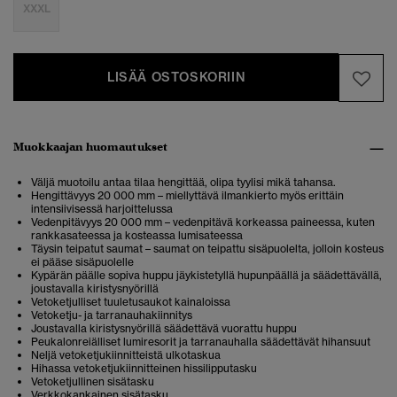
XXXL
LISÄÄ OSTOSKORIIN
Muokkaajan huomautukset
Väljä muotoilu antaa tilaa hengittää, olipa tyylisi mikä tahansa.
Hengittävyys 20 000 mm – miellyttävä ilmankierto myös erittäin
intensiivisessä harjoittelussa
Vedenpitävyys 20 000 mm – vedenpitävä korkeassa paineessa, kuten
rankkasateessa ja kosteassa lumisateessa
Täysin teipatut saumat – saumat on teipattu sisäpuolelta, jolloin kosteus
ei pääse sisäpuolelle
Kypärän päälle sopiva huppu jäykistetyllä hupunpäällä ja säädettävällä,
joustavalla kiristysnyörillä
Vetoketjulliset tuuletusaukot kainaloissa
Vetoketju- ja tarranauhakiinnitys
Joustavalla kiristysnyörillä säädettävä vuorattu huppu
Peukalonreiälliset lumiresorit ja tarranauhalla säädettävät hihansuut
Neljä vetoketjukiinnitteistä ulkotaskua
Hihassa vetoketjukiinnitteinen hissilipputasku
Vetoketjullinen sisätasku
Verkkokankainen sisätasku