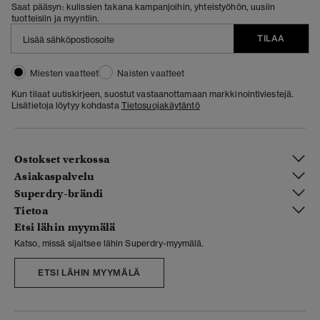
Saat pääsyn: kulissien takana kampanjoihin, yhteistyöhön, uusiin
tuotteisiin ja myyntiin.
TILAA
Miesten vaatteet
Naisten vaatteet
Kun tilaat uutiskirjeen, suostut vastaanottamaan markkinointiviestejä.
Lisätietoja löytyy kohdasta
Tietosuojakäytäntö
Ostokset verkossa
Asiakaspalvelu
Superdry-brändi
Tietoa
Etsi lähin myymälä
Katso, missä sijaitsee lähin Superdry-myymälä.
ETSI LÄHIN MYYMÄLÄ