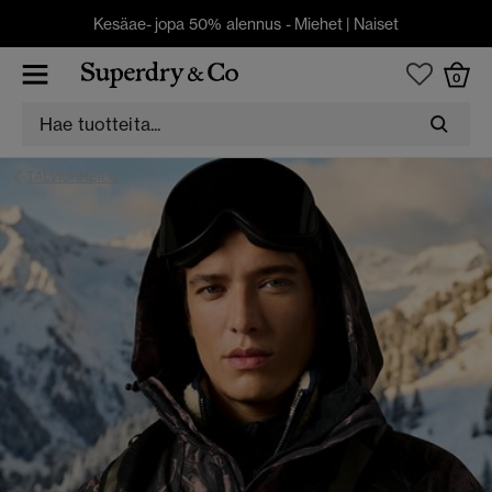
Kesäae- jopa 50% alennus -
Miehet
|
Naiset
0
TALVIURHEILU