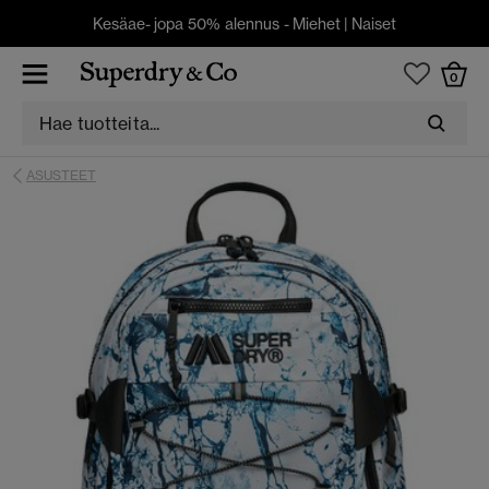
Kesäae- jopa 50% alennus -
Miehet
|
Naiset
0
ASUSTEET