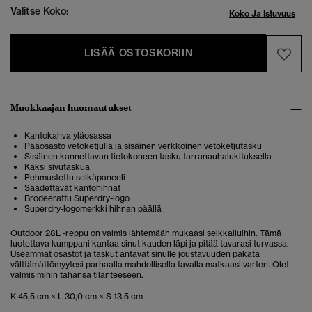
Valitse Koko:
Koko Ja Istuvuus
LISÄÄ OSTOSKORIIN
Muokkaajan huomautukset
Kantokahva yläosassa
Pääosasto vetoketjulla ja sisäinen verkkoinen vetoketjutasku
Sisäinen kannettavan tietokoneen tasku tarranauhalukituksella
Kaksi sivutaskua
Pehmustettu selkäpaneeli
Säädettävät kantohihnat
Brodeerattu Superdry-logo
Superdry-logomerkki hihnan päällä
Outdoor 28L -reppu on valmis lähtemään mukaasi seikkailuihin.
Tämä
luotettava kumppani kantaa sinut kauden läpi ja pitää tavarasi turvassa.
Useammat osastot ja taskut antavat sinulle joustavuuden pakata
välttämättömyytesi parhaalla mahdollisella tavalla matkaasi varten. Olet
valmis mihin tahansa tilanteeseen.
K 45,5 cm × L 30,0 cm × S 13,5 cm