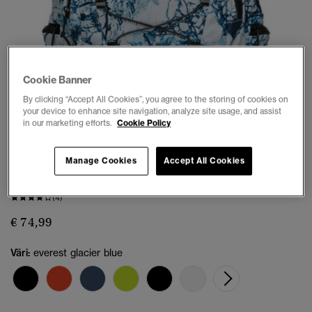
Cookie Banner
By clicking “Accept All Cookies”, you agree to the storing of cookies on
your device to enhance site navigation, analyze site usage, and assist
1
2
3
4
5
6
7
in our marketing efforts.
Cookie Policy
Manage Cookies
Accept All Cookies
Outdoor 28L Reppu
(4)
€ 74,99
Väri:
everest glacier blue
valittu