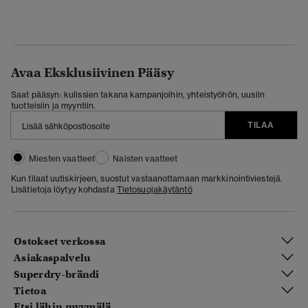
Avaa Eksklusiivinen Pääsy
Saat pääsyn: kulissien takana kampanjoihin, yhteistyöhön, uusiin
tuotteisiin ja myyntiin.
TILAA
Miesten vaatteet
Naisten vaatteet
Kun tilaat uutiskirjeen, suostut vastaanottamaan markkinointiviestejä.
Lisätietoja löytyy kohdasta
Tietosuojakäytäntö
Ostokset verkossa
Asiakaspalvelu
Superdry-brändi
Tietoa
Etsi lähin myymälä