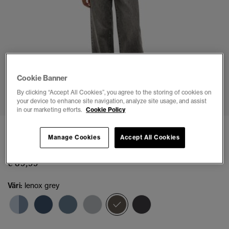
Cookie Banner
1
2
3
4
5
6
By clicking “Accept All Cookies”, you agree to the storing of cookies on
your device to enhance site navigation, analyze site usage, and assist
in our marketing efforts.
Cookie Policy
Luomupuuvillaiset leveälahkeiset farkut
Manage Cookies
Accept All Cookies
(8)
€ 89,99
Väri:
lenox grey
valittu