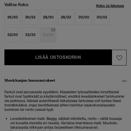
Valitse Koko:
Koko Ja Istuvuus
26/30
26/32
28/30
28/32
30/30
30/32
32/30
32/32
34/32
LISÄÄ OSTOSKORIIN
Muokkaajan huomautukset
Farkut ovat perusvaate syystäkin. Klassisten työvaatteiden innoittamat
farkut ovat tyylikkäät ja käytännölliset, eivätkä leveälahkeiset farkkumme
ole poikkeus. Näissä autenttisesti leikatuissa farkuissa voit tuntea itsesi
trendikkääksi, onpa tavoitteenasi sitten harkitun asukokonaisuuden
luominen tai rento casual-tyyli.
Leveälahkeinen malli. Baggy, väljästi mitoitettu, rento – näitä housuja
voi kuvailla monella eri tavalla. Vartaloa imarteleva malli. Muotoilu
takaosasta nilkkaan antaa tarpeellisen liikkumavaran.