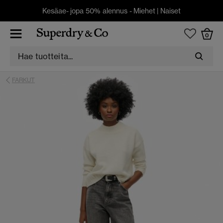
Kesäae- jopa 50% alennus -
Miehet
|
Naiset
0
FARKUT