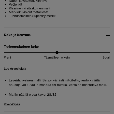
Nappi- ja vetoketjukiinnitys
Vyölenkit
Klassinen viisitaskuinen malli
Merkkikuvioidut metalliosat
Tunnusomainen Superdry-merkki
Koko ja istuvuus
Todenmukainen koko
Pieni
Täsmälleen oikein
Suuri
Lue Arvosteluja
Leveälahkeinen malli. Baggy, väljästi mitoitettu, rento – näitä
housuja voi kuvailla monella eri tavalla. Vartaloa imarteleva malli.
Mallin päällä oleva koko:
28/32
Koko-Opas