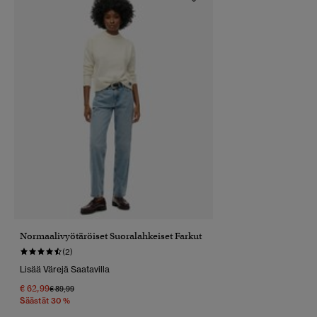
Normaalivyötäröiset Suoralahkeiset Farkut
(2)
Lisää Värejä Saatavilla
€ 62,99
Hinta Alennettu Hinnasta
Hintaan
€ 89,99
Säästät 30 %