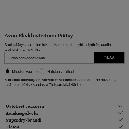
Avaa Eksklusiivinen Pääsy
Saat pääsyn: kulissien takana kampanjoihin, yhteistyöhön, uusiin
tuotteisiin ja myyntiin.
TILAA
Miesten vaatteet
Naisten vaatteet
Kun tilaat uutiskirjeen, suostut vastaanottamaan markkinointiviestejä.
Lisätietoja löytyy kohdasta
Tietosuojakäytäntö
Ostokset verkossa
Asiakaspalvelu
Superdry-brändi
Tietoa