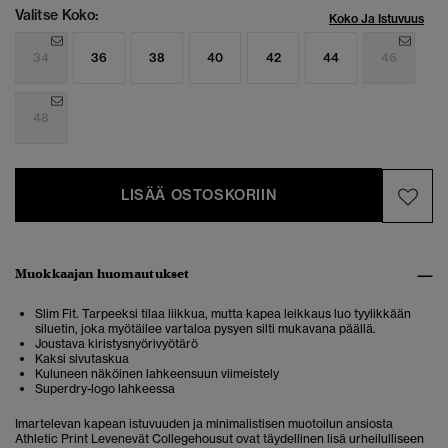
Valitse Koko:
Koko Ja Istuvuus
34
36
38
40
42
44
46
48
LISÄÄ OSTOSKORIIN
Muokkaajan huomautukset
Slim Fit. Tarpeeksi tilaa liikkua, mutta kapea leikkaus luo tyylikkään
siluetin, joka myötäilee vartaloa pysyen silti mukavana päällä.
Joustava kiristysnyörivyötärö
Kaksi sivutaskua
Kuluneen näköinen lahkeensuun viimeistely
Superdry-logo lahkeessa
Imartelevan kapean istuvuuden ja minimalistisen muotoilun ansiosta
Athletic Print Levenevät Collegehousut ovat täydellinen lisä urheilulliseen