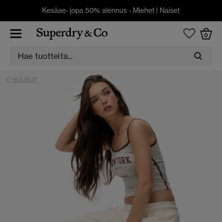
Kesäae- jopa 50% alennus -
Miehet
|
Naiset
0
HOUSUT