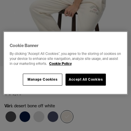
Cookie Banner
1
2
3
4
5
6
7
By clicking “Accept All Cookies”, you agree to the storing of cookies on
your device to enhance site navigation, analyze site usage, and assist
in our marketing efforts.
Cookie Policy
Athletic Print Levenevät Collegehousut
Manage Cookies
Accept All Cookies
(2)
€ 54,99
Väri:
desert bone off white
valittu