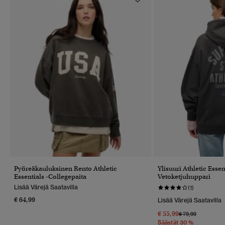
Pyöreäkauluksinen Rento Athletic
Ylisuuri Athletic Essen
Essentials -collegepaita
Vetoketjuhuppari
Lisää Värejä Saatavilla
(1)
€ 64,99
Lisää Värejä Saatavilla
€ 55,99
Hinta Alennettu 
Hintaan
€ 79,99
Säästät 30 %