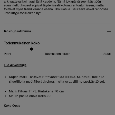
arkivaatevalikoimaasi tällä kaudella. Nämä jokapäiväiseen käyttöön
suunnitellut housut sopivat täydellisesti kotona rentoutumiseen, mutta
toimivat myös trendikkäänä osana ulkoiluasua. Seuraava askel rennossa
urheilutyylissäsi alkaa nyt.
Koko ja istuvuus
Todenmukainen koko
Pieni
Täsmälleen oikein
Suuri
Lue Arvosteluja
Kapea malli – antavat riittävästi tilaa liikkua. Muotoiltu hoikalle
siluetille ja myötäilevät kehoa, mutta ovat silti helppokäyttöiset.
Malli:
Pituus 1m73. Rintakehä 76 cm
Mallin päällä oleva koko:
38
Koko-Opas