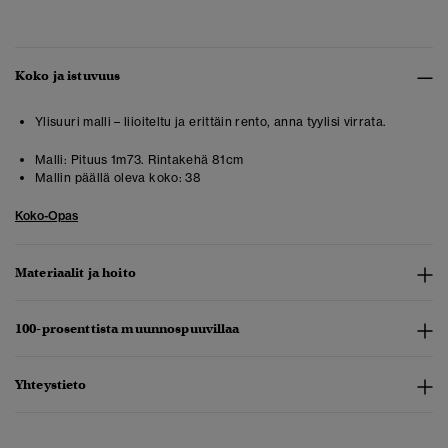
Koko ja istuvuus
Ylisuuri malli – liioiteltu ja erittäin rento, anna tyylisi virrata.
Malli:
Pituus 1m73. Rintakehä 81cm
Mallin päällä oleva koko:
38
Koko-Opas
Materiaalit ja hoito
100-prosenttista muunnospuuvillaa
Yhteystieto