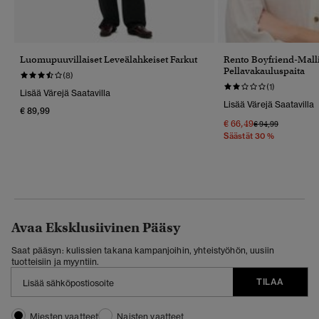
Luomupuuvillaiset Leveälahkeiset Farkut
Rento Boyfriend-Mall
Pellavakauluspaita
(8)
(1)
Lisää Värejä Saatavilla
Lisää Värejä Saatavilla
€ 89,99
€ 66,49
Hinta Alennettu 
Hintaan
€ 94,99
Säästät 30 %
Avaa Eksklusiivinen Pääsy
Saat pääsyn: kulissien takana kampanjoihin, yhteistyöhön, uusiin
tuotteisiin ja myyntiin.
TILAA
Miesten vaatteet
Naisten vaatteet