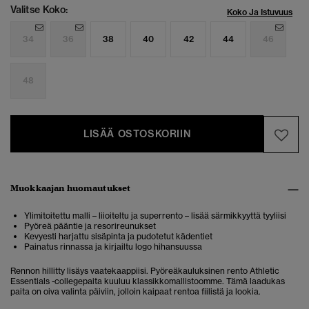
Valitse Koko:
Koko Ja Istuvuus
34
36
38
40
42
44
46
48
LISÄÄ OSTOSKORIIN
Muokkaajan huomautukset
Ylimitoitettu malli – liioiteltu ja superrento – lisää särmikkyyttä tyyliisi
Pyöreä pääntie ja resorireunukset
Kevyesti harjattu sisäpinta ja pudotetut kädentiet
Painatus rinnassa ja kirjailtu logo hihansuussa
Rennon hillitty lisäys vaatekaappiisi. Pyöreäkauluksinen rento Athletic
Essentials -collegepaita kuuluu klassikkomallistoomme. Tämä laadukas
paita on oiva valinta päiviin, jolloin kaipaat rentoa fiilistä ja lookia.