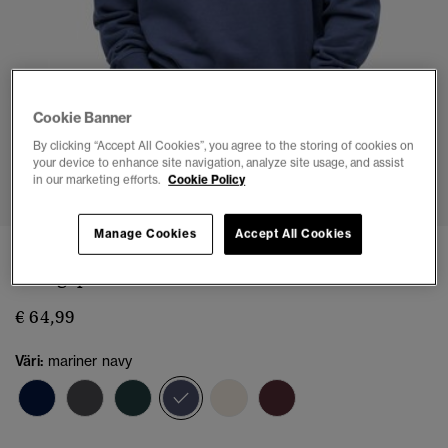
Cookie Banner
By clicking “Accept All Cookies”, you agree to the storing of cookies on
your device to enhance site navigation, analyze site usage, and assist
1
2
3
4
5
in our marketing efforts.
Cookie Policy
Manage Cookies
Accept All Cookies
Pyöreäkauluksinen rento Athletic Essentials -
collegepaita
€ 64,99
Väri:
mariner navy
valittu