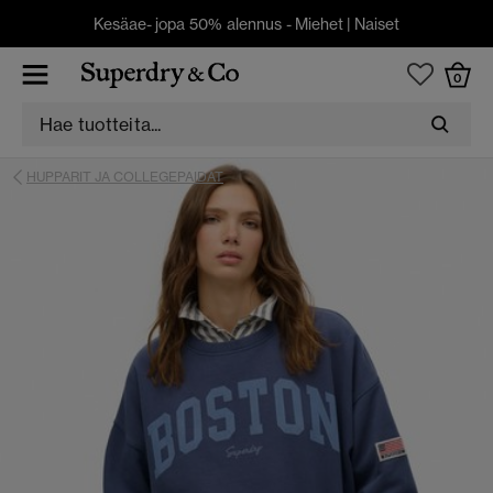
Kesäae- jopa 50% alennus -
Miehet
|
Naiset
0
HUPPARIT JA COLLEGEPAIDAT