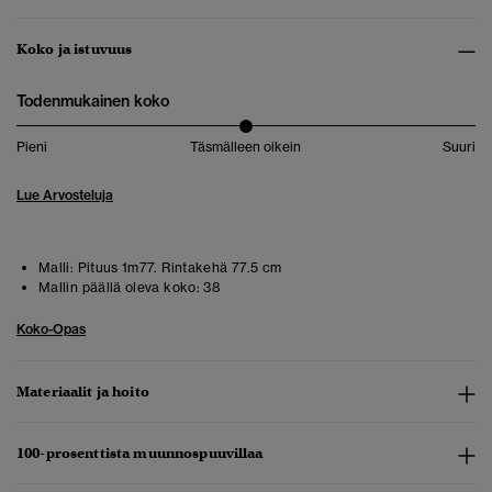
Koko ja istuvuus
Todenmukainen koko
Pieni
Täsmälleen oikein
Suuri
Lue Arvosteluja
Malli:
Pituus 1m77. Rintakehä 77.5 cm
Mallin päällä oleva koko:
38
Koko-Opas
Materiaalit ja hoito
100-prosenttista muunnospuuvillaa