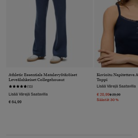
Athletic Essentials Matalavyötäröiset
Kuvioitu Napitettava At
Leveälahkeiset Collegehousut
Toppi
Lisää Värejä Saatavilla
(13)
Lisää Värejä Saatavilla
€ 20,99
Hinta Alennettu 
Hintaan
€ 29,99
Säästät 30 %
€ 64,99