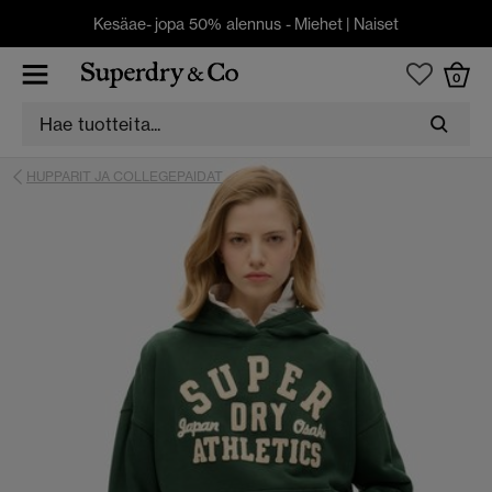
Kesäae- jopa 50% alennus -
Miehet
|
Naiset
0
HUPPARIT JA COLLEGEPAIDAT