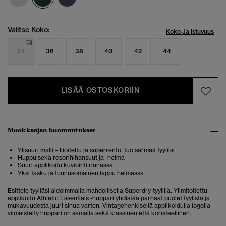
Valitse Koko:
Koko Ja Istuvuus
34
36
38
40
42
44
LISÄÄ OSTOSKORIIN
Muokkaajan huomautukset
Ylisuuri malli – liioiteltu ja superrento, tuo särmää tyyliisi
Huppu sekä resorihihansuut ja -helma
Suuri applikoitu kuviointi rinnassa
Yksi tasku ja tunnusomainen lappu helmassa
Esittele tyyliäsi aidoimmalla mahdollisella Superdry-tyylillä. Ylimitoitettu
applikoitu Athletic Essentials -huppari yhdistää parhaat puolet tyylistä ja
mukavuudesta juuri sinua varten. Vintagehenkisellä applikoidulla logolla
viimeistelty huppari on samalla sekä klassinen että koristeellinen.