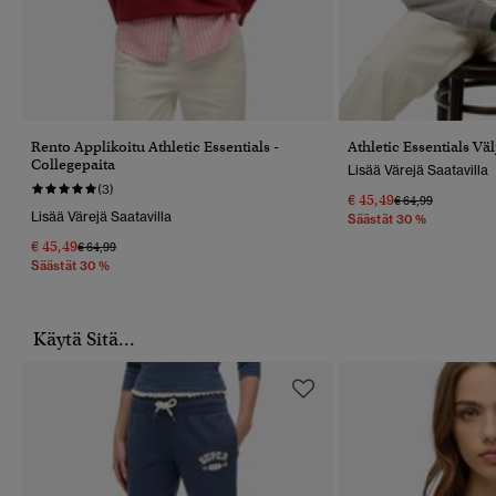
Rento Applikoitu Athletic Essentials -
Athletic Essentials Vä
Collegepaita
Lisää Värejä Saatavilla
(3)
€ 45,49
Hinta Alennettu 
Hintaan
€ 64,99
Lisää Värejä Saatavilla
Säästät 30 %
€ 45,49
Hinta Alennettu Hinnasta
Hintaan
€ 64,99
Säästät 30 %
Käytä Sitä...