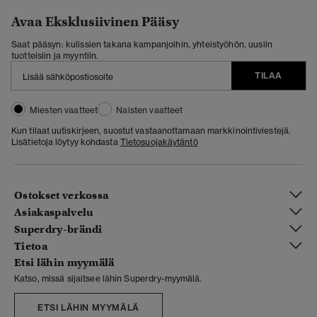
Avaa Eksklusiivinen Pääsy
Saat pääsyn: kulissien takana kampanjoihin, yhteistyöhön, uusiin
tuotteisiin ja myyntiin.
TILAA
Miesten vaatteet
Naisten vaatteet
Kun tilaat uutiskirjeen, suostut vastaanottamaan markkinointiviestejä.
Lisätietoja löytyy kohdasta
Tietosuojakäytäntö
Ostokset verkossa
Asiakaspalvelu
Superdry-brändi
Tietoa
Etsi lähin myymälä
Katso, missä sijaitsee lähin Superdry-myymälä.
ETSI LÄHIN MYYMÄLÄ