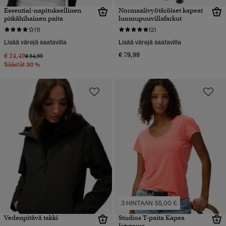
Essential-napituksellinen
Normaalivyötäröiset kapeat
pitkähihainen paita
luomupuuvillafarkut
(1)
(2)
Lisää värejä saatavilla
Lisää värejä saatavilla
€ 79,99
€ 24,49
Hinta alennettu hinnasta
hintaan
€ 34,99
Säästät 30 %
3 HINTAAN 55,00 €
Vedenpitävä takki
Studios T-paita Kapea
Istuvuus