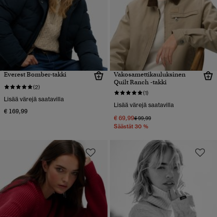
Everest Bomber-takki
Vakosamettikauluksinen
Quilt Ranch -takki
(2)
(1)
Lisää värejä saatavilla
Lisää värejä saatavilla
€ 169,99
€ 69,99
Hinta alennettu hinnasta
hintaan
€ 99,99
Säästät 30 %