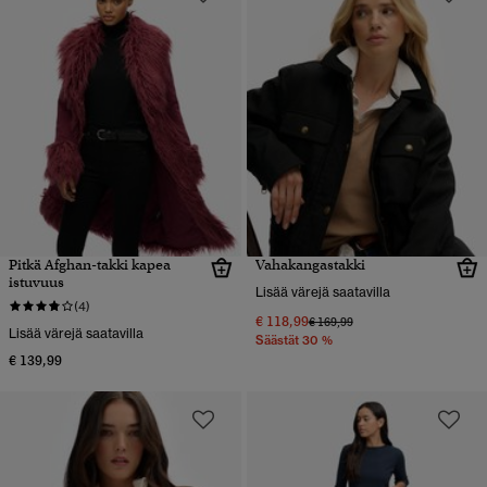
Pitkä Afghan-takki kapea
Vahakangastakki
istuvuus
Lisää värejä saatavilla
(4)
€ 118,99
Hinta alennettu hinnasta
hintaan
€ 169,99
Lisää värejä saatavilla
Säästät 30 %
€ 139,99