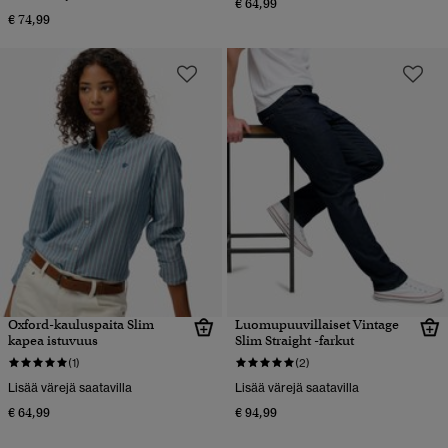
€ 64,99
€ 74,99
Oxford-kauluspaita Slim
Luomupuuvillaiset Vintage
kapea istuvuus
Slim Straight -farkut
(1)
(2)
Lisää värejä saatavilla
Lisää värejä saatavilla
€ 64,99
€ 94,99