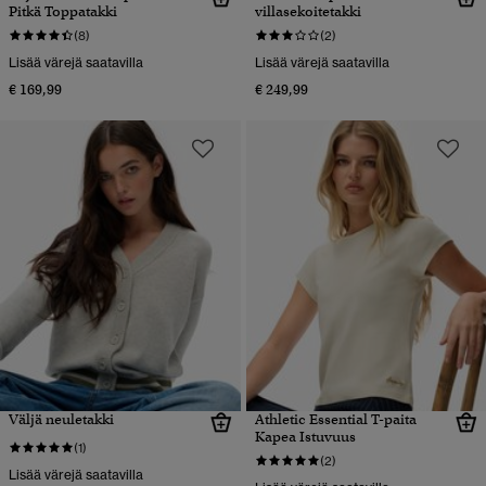
Pitkä Toppatakki
villasekoitetakki
(8)
(2)
Lisää värejä saatavilla
Lisää värejä saatavilla
€ 169,99
€ 249,99
Väljä neuletakki
Athletic Essential T-paita
Kapea Istuvuus
(1)
(2)
Lisää värejä saatavilla