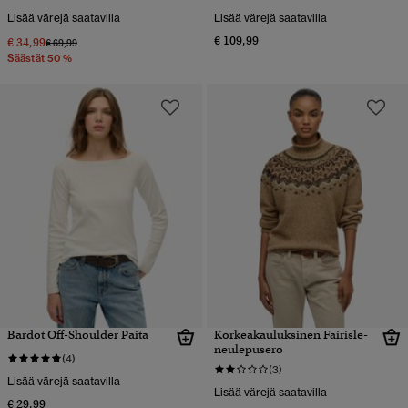
Lisää värejä saatavilla
Lisää värejä saatavilla
€ 109,99
€ 34,99
Hinta alennettu hinnasta
hintaan
€ 69,99
Säästät 50 %
Bardot Off-Shoulder Paita
Korkeakauluksinen Fairisle-
neulepusero
(4)
(3)
Lisää värejä saatavilla
Lisää värejä saatavilla
€ 29,99