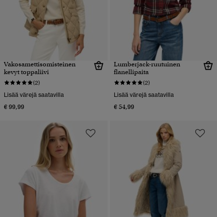
Vakosamettisomisteinen
Lumberjack-ruutuinen
kevyt toppaliivi
flanellipaita
(2)
(2)
Lisää värejä saatavilla
Lisää värejä saatavilla
€ 99,99
€ 54,99