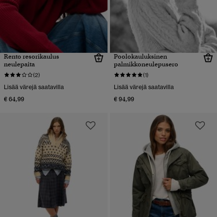
Rento resorikaulus
Poolokauluksinen
neulepaita
palmikkoneulepusero
(2)
(1)
Lisää värejä saatavilla
Lisää värejä saatavilla
€ 64,99
€ 94,99