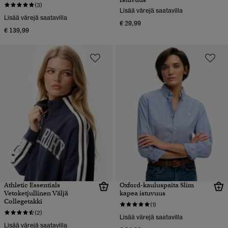
(3)
Lisää värejä saatavilla
Lisää värejä saatavilla
€ 29,99
€ 139,99
Athletic Essentials
Oxford-kauluspaita Slim
Vetoketjullinen Väljä
kapea istuvuus
Collegetakki
(1)
(2)
Lisää värejä saatavilla
Lisää värejä saatavilla