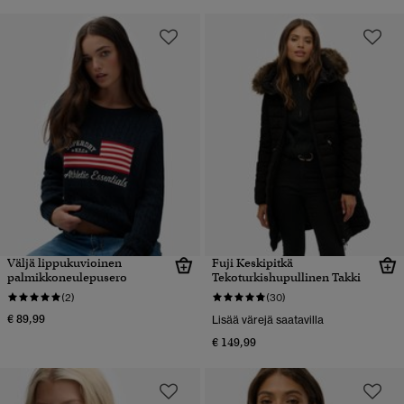
Väljä lippukuvioinen
Fuji Keskipitkä
palmikkoneulepusero
Tekoturkishupullinen Takki
(2)
(30)
€ 89,99
Lisää värejä saatavilla
€ 149,99