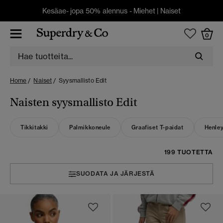
Kesäae- jopa 50% alennus -
Miehet
|
Naiset
0
Home
Naiset
Syysmallisto Edit
Naisten syysmallisto Edit
Tikkitakki
Palmikkoneule
Graafiset T-paidat
Henle
199 TUOTETTA
SUODATA JA JÄRJESTÄ