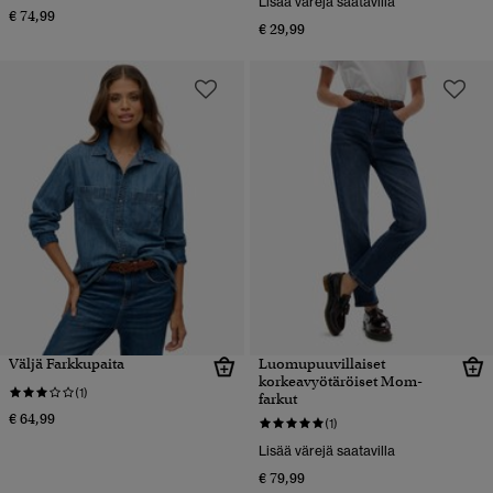
Lisää värejä saatavilla
€ 74,99
€ 29,99
Väljä Farkkupaita
Luomupuuvillaiset
korkeavyötäröiset Mom-
(1)
farkut
€ 64,99
(1)
Lisää värejä saatavilla
€ 79,99