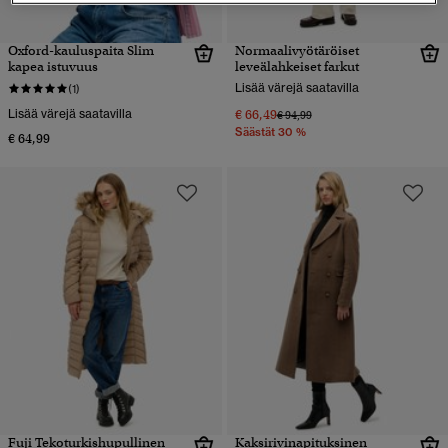
Oxford-kauluspaita Slim
Normaalivyötäröiset
kapea istuvuus
leveälahkeiset farkut
Lisää värejä saatavilla
(1)
Lisää värejä saatavilla
€ 66,49
Hinta alennettu hinnasta
hintaan
€ 94,99
Säästät 30 %
€ 64,99
Fuji Tekoturkishupullinen
Kaksirivinapituksinen