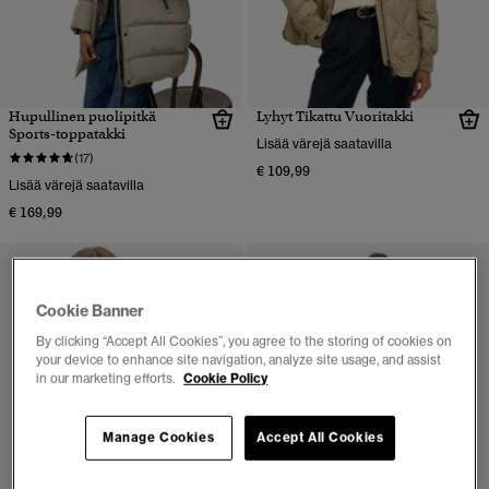
Hupullinen puolipitkä
Lyhyt Tikattu Vuoritakki
Sports-toppatakki
Lisää värejä saatavilla
(17)
€ 109,99
Lisää värejä saatavilla
€ 169,99
Cookie Banner
By clicking “Accept All Cookies”, you agree to the storing of cookies on
your device to enhance site navigation, analyze site usage, and assist
in our marketing efforts.
Cookie Policy
Manage Cookies
Accept All Cookies