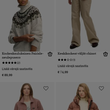
Korkeakauluksinen Fairisle-
Keskikorkeat väljät chinot
neulepusero
(1)
(2)
Lisää värejä saatavilla
Lisää värejä saatavilla
€ 74,99
€ 89,99