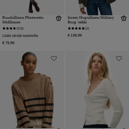
Ruudullinen Pliseerattu
Jersey Hupullinen Military
Midihame
Borg -takki
(5)
(2)
€ 139,99
Lisää värejä saatavilla
€ 79,99