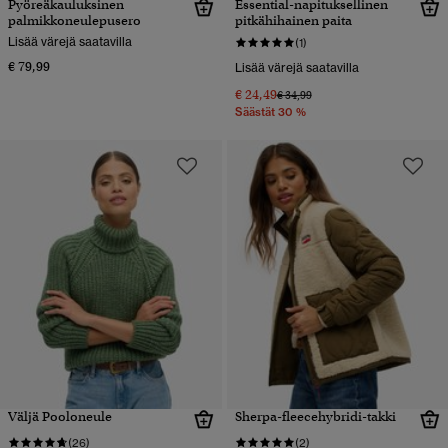
Pyöreäkauluksinen
Essential-napituksellinen
palmikkoneulepusero
pitkähihainen paita
Lisää värejä saatavilla
(1)
€ 79,99
Lisää värejä saatavilla
€ 24,49
Hinta alennettu hinnasta
hintaan
€ 34,99
Säästät 30 %
Väljä Pooloneule
Sherpa-fleecehybridi-takki
(26)
(2)