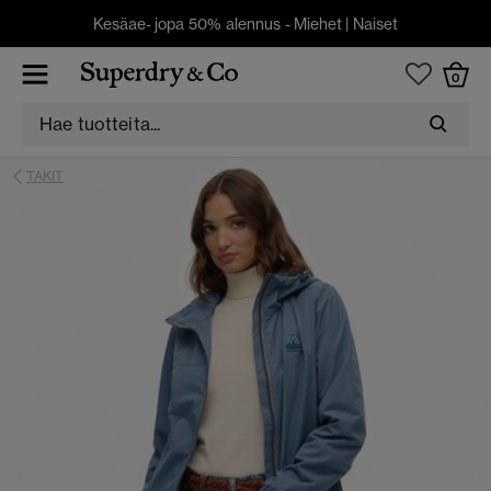
Kesäae- jopa 50% alennus -
Miehet
|
Naiset
0
TAKIT