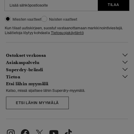
TILAA
Miesten vaatteet
Naisten vaatteet
Kun tilaat uutiskirjeen, suostut vastaanottamaan markkinointiviestejä.
Lisätietoja löytyy kohdasta
Tietosuojakäytäntö
Ostokset verkossa
Asiakaspalvelu
Superdry-brändi
Tietoa
Etsi lähin myymälä
Katso, missä sijaitsee lähin Superdry-myymälä.
ETSI LÄHIN MYYMÄLÄ