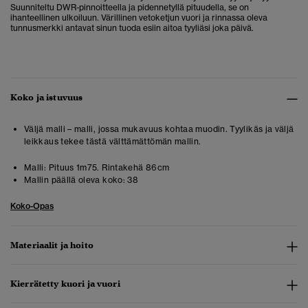
Suunniteltu DWR-pinnoitteella ja pidennetyllä pituudella, se on
ihanteellinen ulkoiluun. Värillinen vetoketjun vuori ja rinnassa oleva
tunnusmerkki antavat sinun tuoda esiin aitoa tyyliäsi joka päivä.
Koko ja istuvuus
Väljä malli – malli, jossa mukavuus kohtaa muodin. Tyylikäs ja väljä
leikkaus tekee tästä välttämättömän mallin.
Malli:
Pituus 1m75. Rintakehä 86cm
Mallin päällä oleva koko:
38
Koko-Opas
Materiaalit ja hoito
Kierrätetty kuori ja vuori