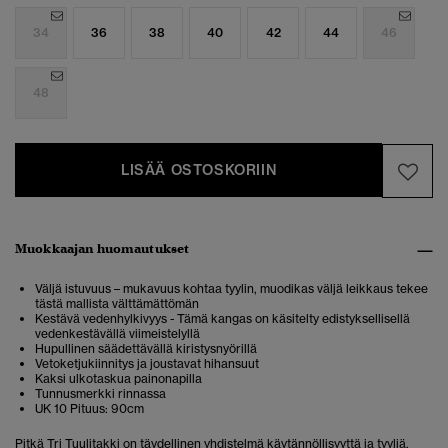
34
36
38
40
42
44
46
48
LISÄÄ OSTOSKORIIN
Muokkaajan huomautukset
Väljä istuvuus – mukavuus kohtaa tyylin, muodikas väljä leikkaus tekee
tästä mallista välttämättömän
Kestävä vedenhylkivyys - Tämä kangas on käsitelty edistyksellisellä
vedenkestävällä viimeistelyllä
Hupullinen säädettävällä kiristysnyörillä
Vetoketjukiinnitys ja joustavat hihansuut
Kaksi ulkotaskua painonapilla
Tunnusmerkki rinnassa
UK 10 Pituus: 90cm
Pitkä Tri Tuulitakki on täydellinen yhdistelmä käytännöllisyyttä ja tyyliä.