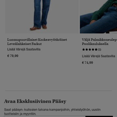
Luomupuuvillaiset Korkeavyötäröiset
Väljä Palmikkoneulep
Leveälahkeiset Farkut
Poolikauluksella
Lisää Värejä Saatavilla
(5)
€ 79,99
Lisää Värejä Saatavilla
€ 74,99
Avaa Eksklusiivinen Pääsy
Saat pääsyn: kulissien takana kampanjoihin, yhteistyöhön, uusiin
tuotteisiin ja myyntiin.