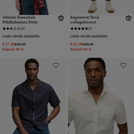
Athletic Essentials
Kapenevat Tech-
Pitkähihainen Paita
collegehousut
(2)
(1)
Lisää värejä saatavilla
Lisää värejä saatavilla
€ 27,99
€ 62,99
Hinta alennettu hinnasta
hintaan
Hinta alennettu hinnasta
hintaan
€ 39,99
€ 89,99
Säästät 30 %
Säästät 30 %