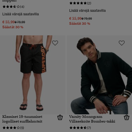
huppari
(2)
(4)
Lisää värejä saatavilla
Lisää värejä saatavilla
€ 55,99
Hinta alennettu hinnasta
hintaan
€ 79,99
€ 55,99
Hinta alennettu hinnasta
hintaan
€ 79,99
Säästät 30 %
Säästät 30 %
Klassiset 19-tuumaiset
Varsity Monogram
logolliset surffishortsit
Villasekoite Bomber-takki
(5)
(7)