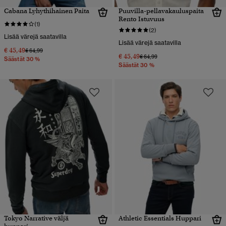
Cabana Lyhythihainen Paita
Puuvilla-pellavakauluspaita
Rento Istuvuus
(1)
(2)
Lisää värejä saatavilla
Lisää värejä saatavilla
€ 45,49
Hinta alennettu hinnasta
hintaan
€ 64,99
€ 45,49
Hinta alennettu hinnasta
hintaan
€ 64,99
Säästät 30 %
Säästät 30 %
Tokyo Narrative väljä
Athletic Essentials Huppari