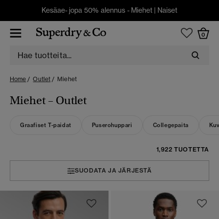
Kesäae- jopa 50% alennus -
Miehet
|
Naiset
0
Home
Outlet
Miehet
Miehet – Outlet
Graafiset T-paidat
Puserohuppari
Collegepaita
Kuv
1,922 TUOTETTA
SUODATA JA JÄRJESTÄ