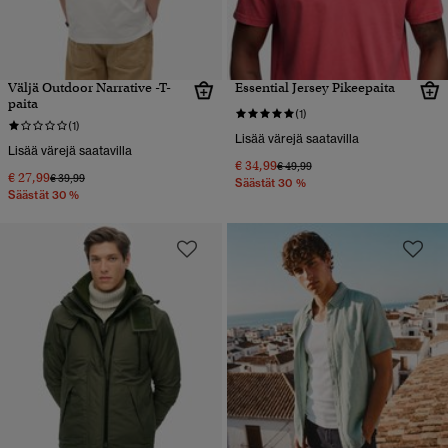
Väljä Outdoor Narrative -T-
Essential Jersey Pikeepaita
paita
(1)
(1)
Lisää värejä saatavilla
Lisää värejä saatavilla
€ 34,99
Hinta alennettu hinnasta
hintaan
€ 49,99
€ 27,99
Hinta alennettu hinnasta
hintaan
€ 39,99
Säästät 30 %
Säästät 30 %