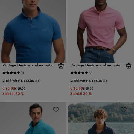
Vintage Destroy -pikeepaita
Vintage Destroy -pikeepaita
(1)
(2)
Lisää värejä saatavilla
Lisää värejä saatavilla
€ 34,99
€ 34,99
Hinta alennettu hinnasta
hintaan
Hinta alennettu hinnasta
hintaan
€ 49,99
€ 49,99
Säästät 30 %
Säästät 30 %