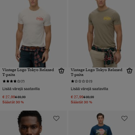
Vintage Logo Tokyo Relaxed
Vintage Logo Tokyo Relaxed
T-paita
T-paita
(7)
(1)
Lisää värejä saatavilla
Lisää värejä saatavilla
€ 27,99
€ 27,99
Hinta alennettu hinnasta
hintaan
Hinta alennettu hinnasta
hintaan
€ 39,99
€ 39,99
Säästät 30 %
Säästät 30 %