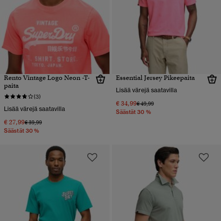
Rento Vintage Logo Neon -T-
Essential Jersey Pikeepaita
paita
Lisää värejä saatavilla
(3)
€ 34,99
Hinta alennettu hinnasta
hintaan
€ 49,99
Lisää värejä saatavilla
Säästät 30 %
€ 27,99
Hinta alennettu hinnasta
hintaan
€ 39,99
Säästät 30 %