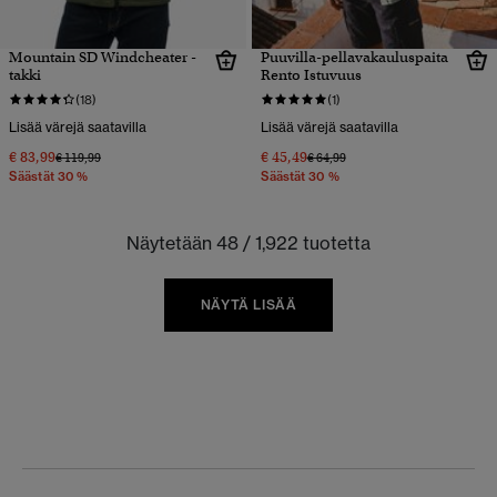
Mountain SD Windcheater -
Puuvilla-pellavakauluspaita
takki
Rento Istuvuus
(18)
(1)
Lisää värejä saatavilla
Lisää värejä saatavilla
€ 83,99
€ 45,49
Hinta alennettu hinnasta
hintaan
Hinta alennettu hinnasta
hintaan
€ 119,99
€ 64,99
Säästät 30 %
Säästät 30 %
Näytetään 48 / 1,922 tuotetta
NÄYTÄ LISÄÄ