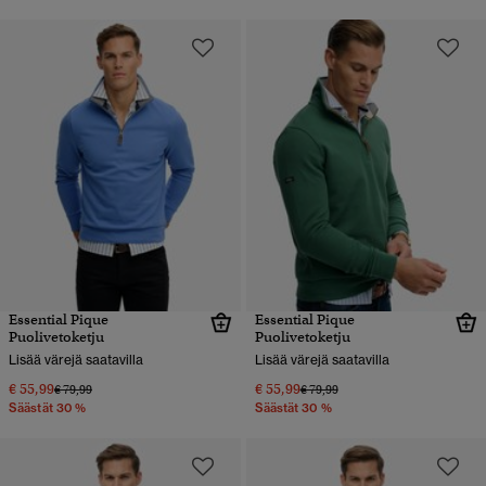
Essential Pique
Essential Pique
Puolivetoketju
Puolivetoketju
Lisää värejä saatavilla
Lisää värejä saatavilla
€ 55,99
€ 55,99
Hinta alennettu hinnasta
hintaan
Hinta alennettu hinnasta
hintaan
€ 79,99
€ 79,99
Säästät 30 %
Säästät 30 %