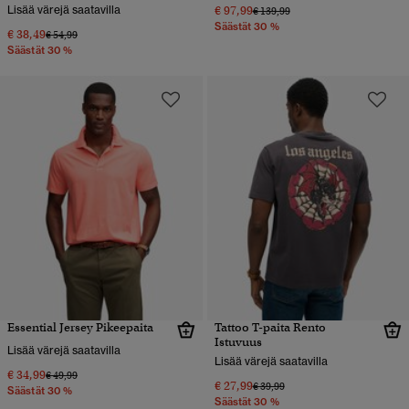
Lisää värejä saatavilla
€ 97,99
Hinta alennettu hinnasta
hintaan
€ 139,99
Säästät 30 %
€ 38,49
Hinta alennettu hinnasta
hintaan
€ 54,99
Säästät 30 %
Essential Jersey Pikeepaita
Tattoo T-paita Rento
Istuvuus
Lisää värejä saatavilla
Lisää värejä saatavilla
€ 34,99
Hinta alennettu hinnasta
hintaan
€ 49,99
€ 27,99
Hinta alennettu hinnasta
hintaan
€ 39,99
Säästät 30 %
Säästät 30 %