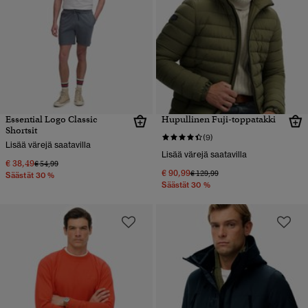
Essential Logo Classic
Hupullinen Fuji-toppatakki
Shortsit
(9)
Lisää värejä saatavilla
Lisää värejä saatavilla
€ 38,49
Hinta alennettu hinnasta
hintaan
€ 54,99
€ 90,99
Hinta alennettu hinnasta
hintaan
€ 129,99
Säästät 30 %
Säästät 30 %