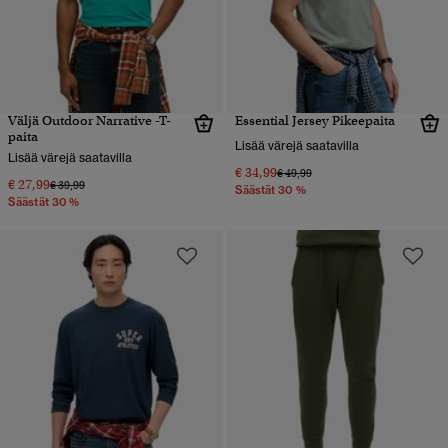
Väljä Outdoor Narrative -T-
Essential Jersey Pikeepaita
paita
Lisää värejä saatavilla
Lisää värejä saatavilla
€ 34,99
Hinta alennettu hinnasta
hintaan
€ 49,99
€ 27,99
Hinta alennettu hinnasta
hintaan
€ 39,99
Säästät 30 %
Säästät 30 %