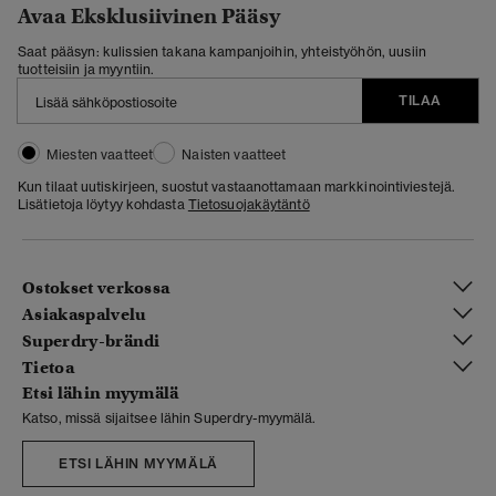
Avaa Eksklusiivinen Pääsy
Saat pääsyn: kulissien takana kampanjoihin, yhteistyöhön, uusiin
tuotteisiin ja myyntiin.
TILAA
Miesten vaatteet
Naisten vaatteet
Kun tilaat uutiskirjeen, suostut vastaanottamaan markkinointiviestejä.
Lisätietoja löytyy kohdasta
Tietosuojakäytäntö
Ostokset verkossa
Asiakaspalvelu
Superdry-brändi
Tietoa
Etsi lähin myymälä
Katso, missä sijaitsee lähin Superdry-myymälä.
ETSI LÄHIN MYYMÄLÄ