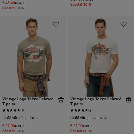
€ 45,49
Hinta alennettu hinnasta
hintaan
€ 64,99
Säästät 30 %
Säästät 30 %
Vintage Logo Tokyo Relaxed
Vintage Logo Tokyo Relaxed
T-paita
T-paita
(1)
(2)
Lisää värejä saatavilla
Lisää värejä saatavilla
€ 27,99
€ 27,99
Hinta alennettu hinnasta
hintaan
Hinta alennettu hinnasta
hintaan
€ 39,99
€ 39,99
Säästät 30 %
Säästät 30 %