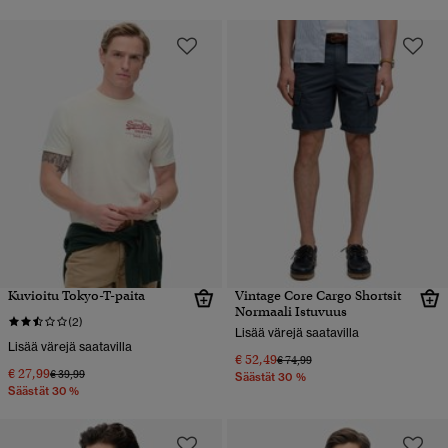
Kuvioitu Tokyo-T-paita
Vintage Core Cargo Shortsit
Normaali Istuvuus
(2)
Lisää värejä saatavilla
Lisää värejä saatavilla
€ 52,49
Hinta alennettu hinnasta
hintaan
€ 74,99
€ 27,99
Hinta alennettu hinnasta
hintaan
€ 39,99
Säästät 30 %
Säästät 30 %