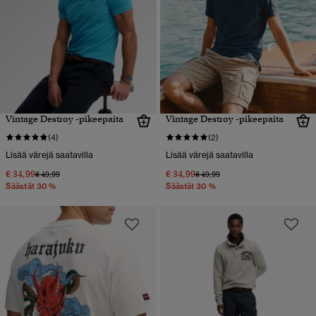
Vintage Destroy -pikeepaita
Vintage Destroy -pikeepaita
(4)
(2)
Lisää värejä saatavilla
Lisää värejä saatavilla
€ 34,99
€ 34,99
Hinta alennettu hinnasta
hintaan
Hinta alennettu hinnasta
hintaan
€ 49,99
€ 49,99
Säästät 30 %
Säästät 30 %