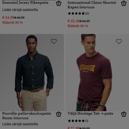
Essential Jersey Pikeepaita
International Chino Shortsit
Kapea Istuvuus
Lisää värejä saatavilla
(6)
€ 34,99
Hinta alennettu hinnasta
hintaan
€ 49,99
€ 45,49
Hinta alennettu hinnasta
hintaan
€ 64,99
Säästät 30 %
Säästät 30 %
Puuvilla-pellavakauluspaita
Väljä Heritage Tab -t-paita
Rento Istuvuus
(1)
Lisää värejä saatavilla
€ 27,99
Hinta alennettu hinnasta
hintaan
€ 39,99