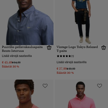
Puuvilla-pellavakauluspaita
Vintage Logo Tokyo Relaxed
Rento Istuvuus
T-paita
Lisää värejä saatavilla
(1)
€ 45,49
Lisää värejä saatavilla
Hinta alennettu hinnasta
hintaan
€ 64,99
Säästät 30 %
€ 27,99
Hinta alennettu hinnasta
hintaan
€ 39,99
Säästät 30 %