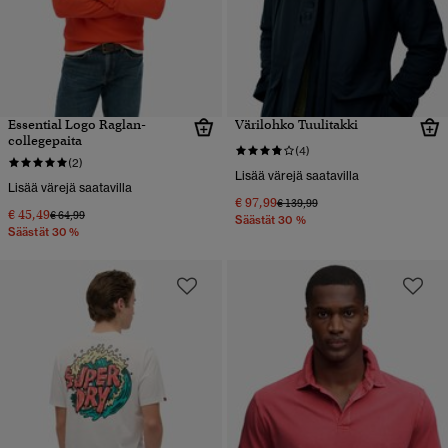
Essential Logo Raglan-
Värilohko Tuulitakki
collegepaita
(4)
(2)
Lisää värejä saatavilla
Lisää värejä saatavilla
€ 97,99
Hinta alennettu hinnasta
hintaan
€ 139,99
€ 45,49
Hinta alennettu hinnasta
hintaan
€ 64,99
Säästät 30 %
Säästät 30 %