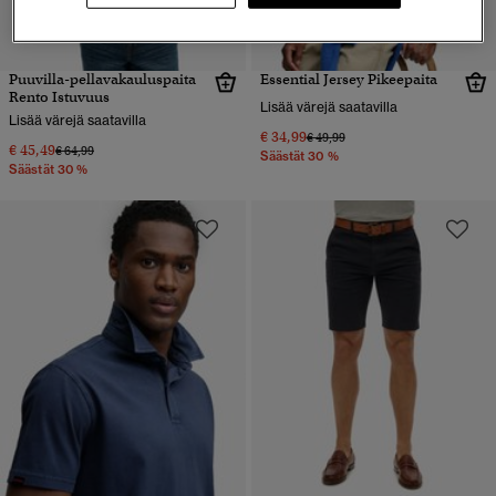
Puuvilla-pellavakauluspaita
Essential Jersey Pikeepaita
Rento Istuvuus
Lisää värejä saatavilla
Lisää värejä saatavilla
€ 34,99
Hinta alennettu hinnasta
hintaan
€ 49,99
€ 45,49
Hinta alennettu hinnasta
hintaan
€ 64,99
Säästät 30 %
Säästät 30 %