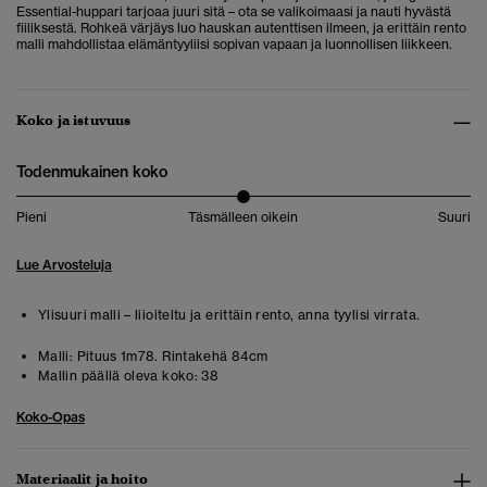
Essential-huppari tarjoaa juuri sitä – ota se valikoimaasi ja nauti hyvästä
fiiliksestä. Rohkeä värjäys luo hauskan autenttisen ilmeen, ja erittäin rento
malli mahdollistaa elämäntyyliisi sopivan vapaan ja luonnollisen liikkeen.
Koko ja istuvuus
Todenmukainen koko
Pieni
Täsmälleen oikein
Suuri
Lue Arvosteluja
Ylisuuri malli – liioiteltu ja erittäin rento, anna tyylisi virrata.
Malli:
Pituus 1m78. Rintakehä 84cm
Mallin päällä oleva koko:
38
Koko-Opas
Materiaalit ja hoito