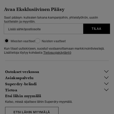
Avaa Eksklusiivinen Pääsy
Saat pääsyn: kulissien takana kampanjoihin, yhteistyöhön, uusiin
tuotteisiin ja myyntiin.
TILAA
Miesten vaatteet
Naisten vaatteet
Kun tilaat uutiskirjeen, suostut vastaanottamaan markkinointiviestejä.
Lisätietoja löytyy kohdasta
Tietosuojakäytäntö
Ostokset verkossa
Asiakaspalvelu
Superdry-brändi
Tietoa
Etsi lähin myymälä
Katso, missä sijaitsee lähin Superdry-myymälä.
ETSI LÄHIN MYYMÄLÄ