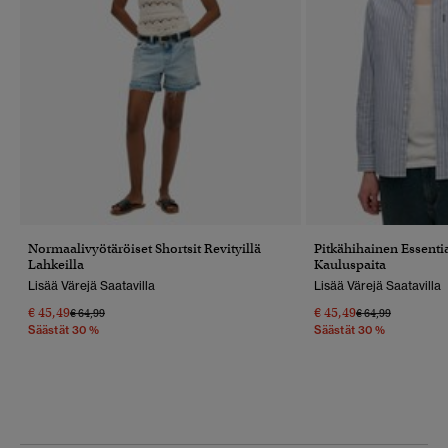
Normaalivyötäröiset Shortsit Revityillä
Pitkähihainen Essentia
Lahkeilla
Kauluspaita
Lisää Värejä Saatavilla
Lisää Värejä Saatavilla
€ 45,49
€ 45,49
Hinta Alennettu Hinnasta
Hintaan
Hinta Alennettu 
Hintaan
€ 64,99
€ 64,99
Säästät 30 %
Säästät 30 %