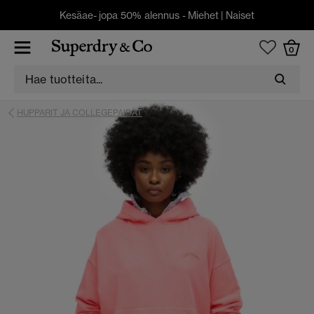
Kesäae- jopa 50% alennus -
Miehet
|
Naiset
0
HUPPARIT JA COLLEGEPAIDAT