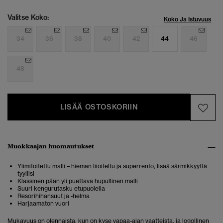
Valitse Koko:
Koko Ja Istuvuus
34
36
38
40
42
44
46
48
LISÄÄ OSTOSKORIIN
Muokkaajan huomautukset
Ylimitoitettu malli – hieman liioiteltu ja superrento, lisää särmikkyyttä
tyyliisi
Klassinen pään yli puettava hupullinen malli
Suuri kengurutasku etupuolella
Resorihihansuut ja -helma
Harjaamaton vuori
Mukavuus on olennaista, kun on kyse vapaa-ajan vaatteista, ja logollinen