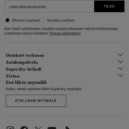
TILAA
Miesten vaatteet
Naisten vaatteet
Kun tilaat uutiskirjeen, suostut vastaanottamaan markkinointiviestejä.
Lisätietoja löytyy kohdasta
Tietosuojakäytäntö
Ostokset verkossa
Asiakaspalvelu
Superdry-brändi
Tietoa
Etsi lähin myymälä
Katso, missä sijaitsee lähin Superdry-myymälä.
ETSI LÄHIN MYYMÄLÄ