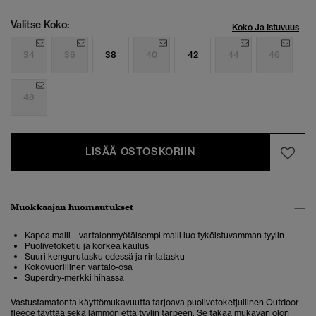
Valitse Koko:
Koko Ja Istuvuus
34
36
38
40
42
44
46
48
LISÄÄ OSTOSKORIIN
Muokkaajan huomautukset
Kapea malli – vartalonmyötäisempi malli luo tyköistuvamman tyylin
Puolivetoketju ja korkea kaulus
Suuri kengurutasku edessä ja rintatasku
Kokovuorillinen vartalo-osa
Superdry-merkki hihassa
Vastustamatonta käyttömukavuutta tarjoava puolivetoketjullinen Outdoor-
fleece täyttää sekä lämmön että tyylin tarpeen. Se takaa mukavan olon