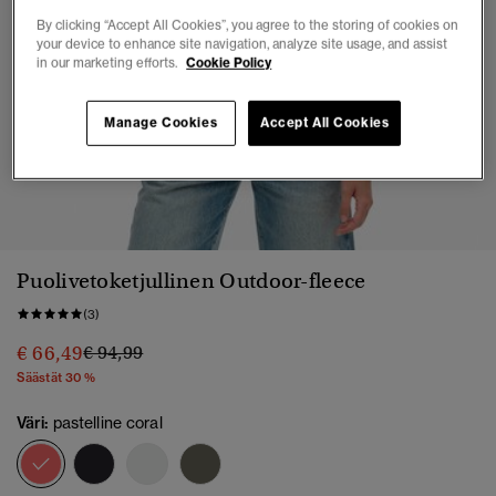
By clicking “Accept All Cookies”, you agree to the storing of cookies on
your device to enhance site navigation, analyze site usage, and assist
in our marketing efforts.
Cookie Policy
Manage Cookies
Accept All Cookies
1
2
3
4
5
6
Puolivetoketjullinen Outdoor-fleece
(3)
Hinta alennettu hinnasta
hintaan
€ 66,49
€ 94,99
Säästät 30 %
Väri:
pastelline coral
valittu