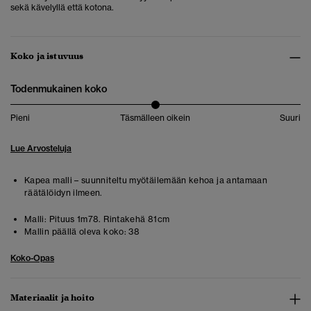
sekä kävelyllä että kotona.
Koko ja istuvuus
Todenmukainen koko
Pieni
Täsmälleen oikein
Suuri
Lue Arvosteluja
Kapea malli – suunniteltu myötäilemään kehoa ja antamaan
räätälöidyn ilmeen.
Malli:
Pituus 1m78. Rintakehä 81cm
Mallin päällä oleva koko:
38
Koko-Opas
Materiaalit ja hoito