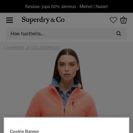
Kesäae- jopa 50% alennus -
Miehet
|
Naiset
0
HUPPARIT JA COLLEGEPAIDAT
Cookie Banner