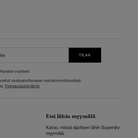
TILAA
Naisten vaatteet
 suostut vastaanottamaan markkinointiviestejä.
sta
Tietosuojakäytäntö
Etsi lähin myymälä
Katso, missä sijaitsee lähin Superdry-
myymälä.