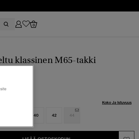
0
eltu klassinen M65-takki
(3)
9
Hinta alennettu hinnasta
hintaan
€ 199,99
site
Koko Ja Istuvuus
6
38
40
42
44