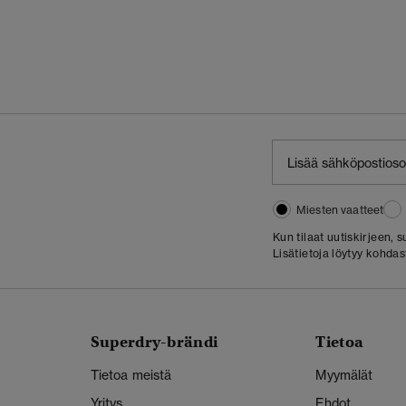
Miesten vaatteet
Kun tilaat uutiskirjeen,
Lisätietoja löytyy kohda
Superdry-brändi
Tietoa
Tietoa meistä
Myymälät
Yritys
Ehdot