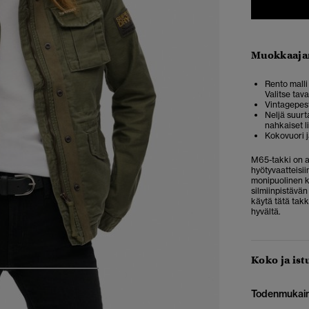
Muokkaaja
Rento malli 
Valitse tav
Vintagepes
Neljä suurt
nahkaiset l
Kokovuori j
M65-takki on a
hyötyvaatteisii
monipuolinen k
silmiinpistävän
käytä tätä takk
hyvältä.
Koko ja ist
4
5
6
7
Todenmukai