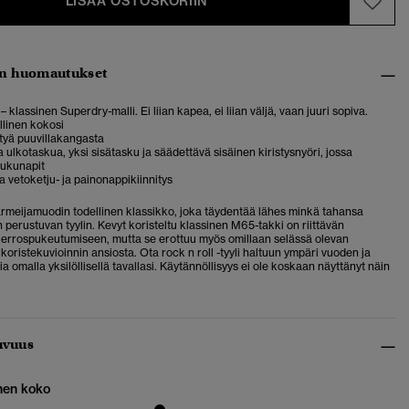
LISÄÄ OSTOSKORIIN
n huomautukset
– klassinen Superdry-malli. Ei liian kapea, ei liian väljä, vaan juuri sopiva.
allinen kokosi
tyä puuvillakangasta
a ulkotaskua, yksi sisätasku ja säädettävä sisäinen kiristysnyöri, jossa
iukunapit
a vetoketju- ja painonappikiinnitys
rmeijamuodin todellinen klassikko, joka täydentää lähes minkä tahansa
n perustuvan tyylin. Kevyt koristeltu klassinen M65-takki on riittävän
errospukeutumiseen, mutta se erottuu myös omillaan selässä olevan
 koristekuvioinnin ansiosta. Ota rock n roll -tyyli haltuun ympäri vuoden ja
ia omalla yksilöllisellä tavallasi. Käytännöllisyys ei ole koskaan näyttänyt näin
uvuus
nen koko