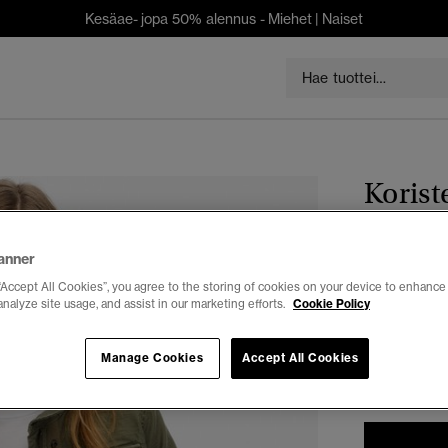
Kesäae- jopa 50% alennus -
Miehet
|
Naiset
Korist
anner
€ 139,9
“Accept All Cookies”, you agree to the storing of cookies on your device to enhance 
Säästät 30 %
analyze site usage, and assist in our marketing efforts.
Cookie Policy
Valitse Koko:
Manage Cookies
Accept All Cookies
34
3