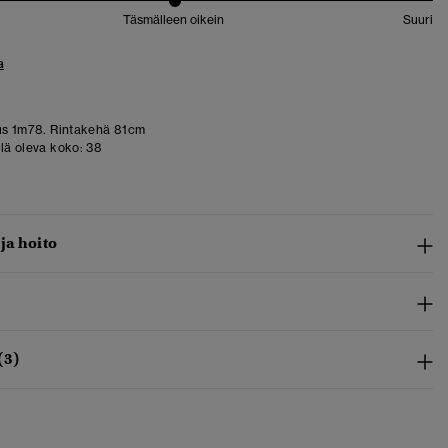
Täsmälleen oikein
Suuri
a
us 1m78. Rintakehä 81cm
llä oleva koko:
38
 ja hoito
(3)