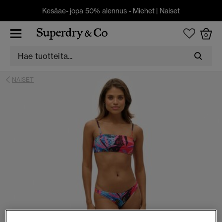
Kesäae- jopa 50% alennus -
Miehet
|
Naiset
0
NAISET