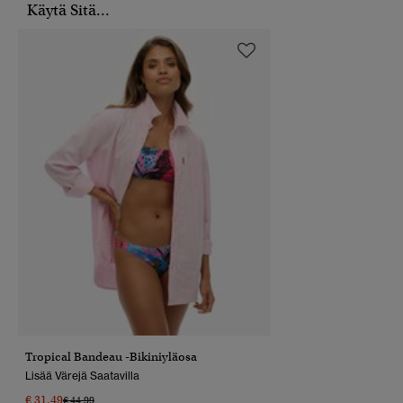
Käytä Sitä...
Tropical Bandeau -bikiniyläosa
Lisää Värejä Saatavilla
€ 31,49
Hinta Alennettu Hinnasta
Hintaan
€ 44,99