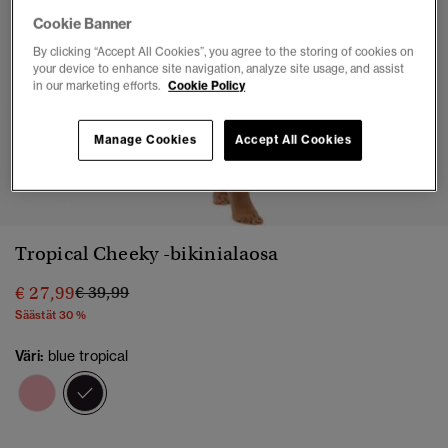
Cookie Banner
By clicking “Accept All Cookies”, you agree to the storing of cookies on
your device to enhance site navigation, analyze site usage, and assist
in our marketing efforts.
Cookie Policy
Manage Cookies
Accept All Cookies
1
2
3
4
5
6
7
8
Tropical Cheeky -bikinialaosa
Hinta alennettu hinnasta
hintaan
€ 27,99
€ 39,99
Säästät 30 %
Väri:
blue tropical
valittu