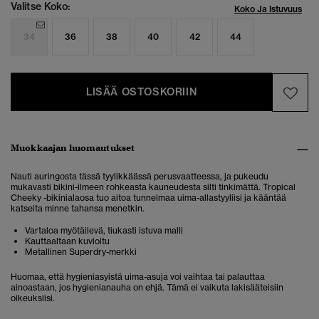
Valitse Koko:
Koko Ja Istuvuus
34
36
38
40
42
44
LISÄÄ OSTOSKORIIN
Muokkaajan huomautukset
Nauti auringosta tässä tyylikkäässä perusvaatteessa,
ja pukeudu
mukavasti bikini-ilmeen rohkeasta kauneudesta silti tinkimättä.
Tropical
Cheeky -bikinialaosa tuo aitoa tunnelmaa uima-allastyyliisi ja kääntää
katseita minne tahansa menetkin.
Vartaloa myötäilevä, tiukasti istuva malli
Kauttaaltaan kuvioitu
Metallinen Superdry-merkki
Huomaa, että hygieniasyistä uima-asuja voi vaihtaa tai palauttaa
ainoastaan, jos hygienianauha on ehjä. Tämä ei vaikuta lakisääteisiin
oikeuksiisi.