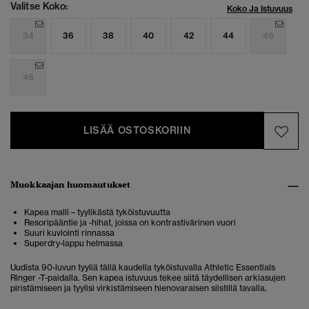
Valitse Koko:
Koko Ja Istuvuus
34
36
38
40
42
44
46
48
LISÄÄ OSTOSKORIIN
Muokkaajan huomautukset
Kapea malli – tyylikästä tyköistuvuutta
Resoripääntie ja -hihat, joissa on kontrastivärinen vuori
Suuri kuviointi rinnassa
Superdry-lappu helmassa
Uudista 90-luvun tyyliä tällä kaudella tyköistuvalla Athletic Essentials
Ringer -T-paidalla. Sen kapea istuvuus tekee siitä täydellisen arkiasujen
piristämiseen ja tyylisi virkistämiseen hienovaraisen siistillä tavalla.