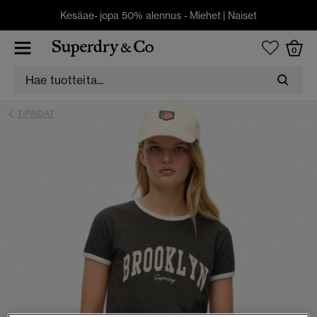
Kesäae- jopa 50% alennus -
Miehet
|
Naiset
0
T-PAIDAT