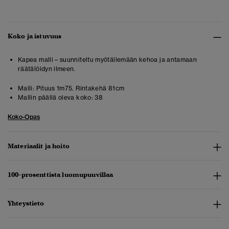
Koko ja istuvuus
Kapea malli – suunniteltu myötäilemään kehoa ja antamaan
räätälöidyn ilmeen.
Malli:
Pituus 1m75. Rintakehä 81cm
Mallin päällä oleva koko:
38
Koko-Opas
Materiaalit ja hoito
100-prosenttista luomupuuvillaa
Yhteystieto