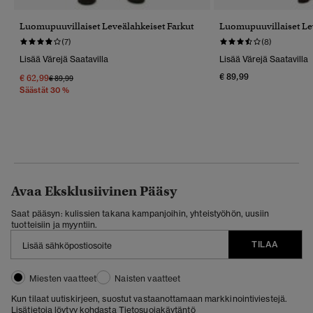
Luomupuuvillaiset Leveälahkeiset Farkut
Luomupuuvillaiset Le
(7)
(8)
Lisää Värejä Saatavilla
Lisää Värejä Saatavilla
€ 89,99
€ 62,99
Hinta Alennettu Hinnasta
Hintaan
€ 89,99
Säästät 30 %
Avaa Eksklusiivinen Pääsy
Saat pääsyn: kulissien takana kampanjoihin, yhteistyöhön, uusiin
tuotteisiin ja myyntiin.
TILAA
Miesten vaatteet
Naisten vaatteet
Kun tilaat uutiskirjeen, suostut vastaanottamaan markkinointiviestejä.
Lisätietoja löytyy kohdasta
Tietosuojakäytäntö