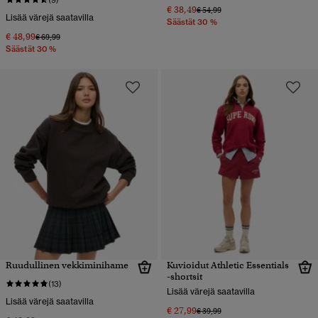
(9)
€ 38,49
Hinta alennettu hinnasta
hintaan
€ 54,99
Lisää värejä saatavilla
Säästät 30 %
€ 48,99
Hinta alennettu hinnasta
hintaan
€ 69,99
Säästät 30 %
Ruudullinen vekkiminihame
Kuvioidut Athletic Essentials
-shortsit
(13)
Lisää värejä saatavilla
Lisää värejä saatavilla
€ 27,99
Hinta alennettu hinnasta
hintaan
€ 39,99