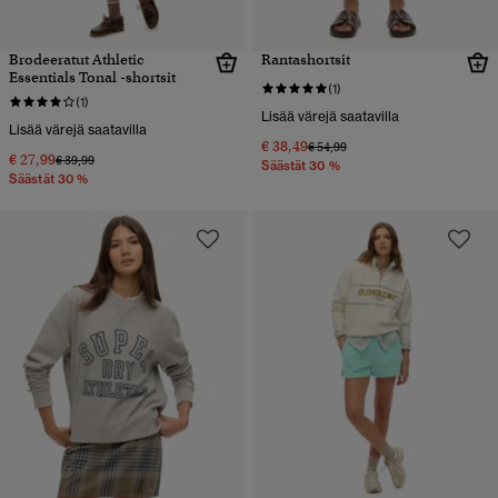
Brodeeratut Athletic
Rantashortsit
Essentials Tonal -shortsit
(1)
(1)
Lisää värejä saatavilla
Lisää värejä saatavilla
€ 38,49
Hinta alennettu hinnasta
hintaan
€ 54,99
€ 27,99
Hinta alennettu hinnasta
hintaan
€ 39,99
Säästät 30 %
Säästät 30 %