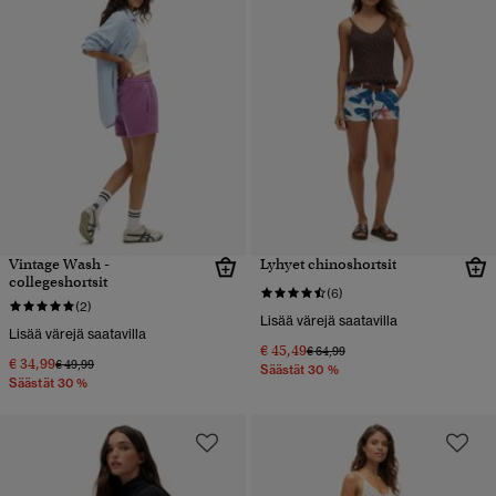
Vintage Wash -
Lyhyet chinoshortsit
collegeshortsit
(6)
(2)
Lisää värejä saatavilla
Lisää värejä saatavilla
€ 45,49
Hinta alennettu hinnasta
hintaan
€ 64,99
€ 34,99
Hinta alennettu hinnasta
hintaan
€ 49,99
Säästät 30 %
Säästät 30 %