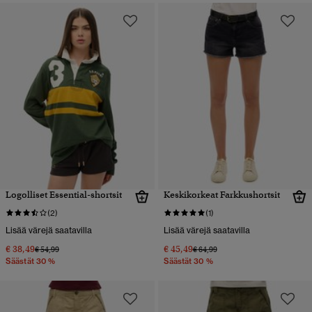
Logolliset Essential-shortsit
Keskikorkeat Farkkushortsit
(2)
(1)
Lisää värejä saatavilla
Lisää värejä saatavilla
€ 38,49
€ 45,49
Hinta alennettu hinnasta
hintaan
Hinta alennettu hinnasta
hintaan
€ 54,99
€ 64,99
Säästät 30 %
Säästät 30 %