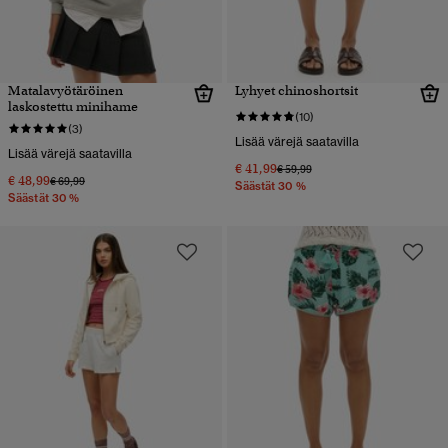
Matalavyötäröinen
Lyhyet chinoshortsit
laskostettu minihame
(10)
(3)
Lisää värejä saatavilla
Lisää värejä saatavilla
€ 41,99
Hinta alennettu hinnasta
hintaan
€ 59,99
€ 48,99
Hinta alennettu hinnasta
hintaan
€ 69,99
Säästät 30 %
Säästät 30 %