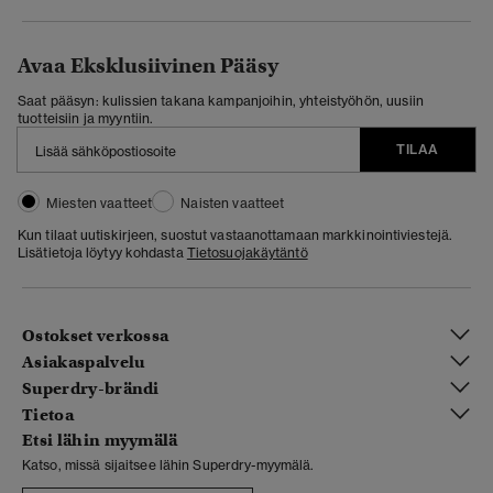
Avaa Eksklusiivinen Pääsy
Saat pääsyn: kulissien takana kampanjoihin, yhteistyöhön, uusiin
tuotteisiin ja myyntiin.
TILAA
Miesten vaatteet
Naisten vaatteet
Kun tilaat uutiskirjeen, suostut vastaanottamaan markkinointiviestejä.
Lisätietoja löytyy kohdasta
Tietosuojakäytäntö
Ostokset verkossa
Asiakaspalvelu
Superdry-brändi
Tietoa
Etsi lähin myymälä
Katso, missä sijaitsee lähin Superdry-myymälä.