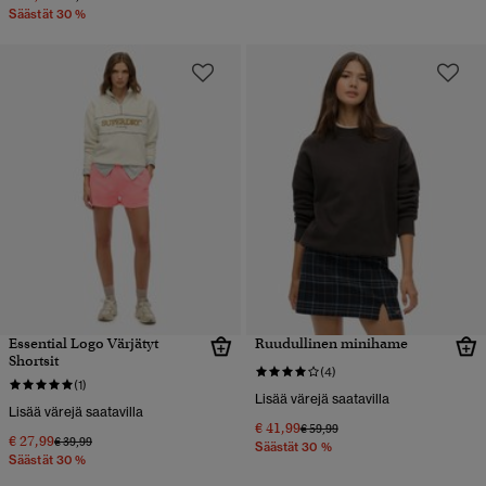
Säästät 30 %
Essential Logo Värjätyt
Ruudullinen minihame
Shortsit
(4)
(1)
Lisää värejä saatavilla
Lisää värejä saatavilla
€ 41,99
Hinta alennettu hinnasta
hintaan
€ 59,99
€ 27,99
Hinta alennettu hinnasta
hintaan
€ 39,99
Säästät 30 %
Säästät 30 %