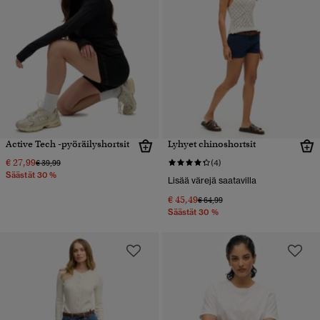
Active Tech -pyöräilyshortsit
Lyhyet chinoshortsit
€ 27,99
Hinta alennettu hinnasta
hintaan
€ 39,99
(4)
Säästät 30 %
Lisää värejä saatavilla
€ 45,49
Hinta alennettu hinnasta
hintaan
€ 64,99
Säästät 30 %