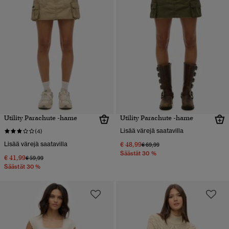
Utility Parachute -hame
Utility Parachute -hame
Lisää värejä saatavilla
(4)
Lisää värejä saatavilla
€ 48,99
Hinta alennettu hinnasta
hintaan
€ 69,99
Säästät 30 %
€ 41,99
Hinta alennettu hinnasta
hintaan
€ 59,99
Säästät 30 %