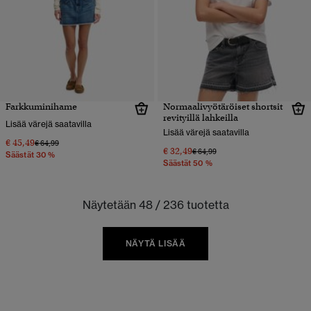
Farkkuminihame
Normaalivyötäröiset shortsit
revityillä lahkeilla
Lisää värejä saatavilla
Lisää värejä saatavilla
€ 45,49
Hinta alennettu hinnasta
hintaan
€ 64,99
€ 32,49
Hinta alennettu hinnasta
hintaan
€ 64,99
Säästät 30 %
Säästät 50 %
Näytetään 48 / 236 tuotetta
NÄYTÄ LISÄÄ