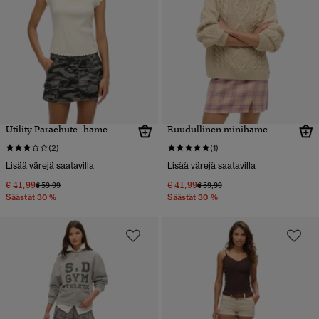
Utility Parachute -hame
Ruudullinen minihame
(2)
(1)
Lisää värejä saatavilla
Lisää värejä saatavilla
€ 41,99
€ 41,99
Hinta alennettu hinnasta
hintaan
Hinta alennettu hinnasta
hintaan
€ 59,99
€ 59,99
Säästät 30 %
Säästät 30 %