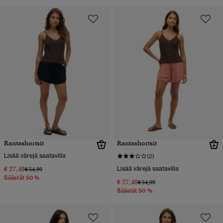
Rantashortsit
Rantashortsit
Lisää värejä saatavilla
(2)
€ 27,49
Lisää värejä saatavilla
Hinta alennettu hinnasta
hintaan
€ 54,99
Säästät 50 %
€ 27,49
Hinta alennettu hinnasta
hintaan
€ 54,99
Säästät 50 %