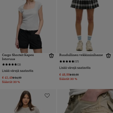
Cargo Shortsit Kapea
Ruudullinen vekkiminihame
Istuvuus
(17)
(3)
Lisää värejä saatavilla
Lisää värejä saatavilla
€ 48,99
Hinta alennettu hinnasta
hintaan
€ 69,99
€ 45,49
Hinta alennettu hinnasta
hintaan
€ 64,99
Säästät 30 %
Säästät 30 %