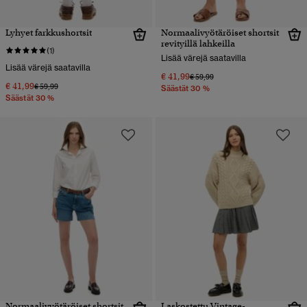
Lyhyet farkkushortsit
Normaalivyötäröiset shortsit
revityillä lahkeilla
(1)
Lisää värejä saatavilla
Lisää värejä saatavilla
€ 41,99
Hinta alennettu hinnasta
hintaan
€ 59,99
€ 41,99
Hinta alennettu hinnasta
hintaan
€ 59,99
Säästät 30 %
Säästät 30 %
Normaalivyötäröiset shortsit
Laskostettu Vintage-