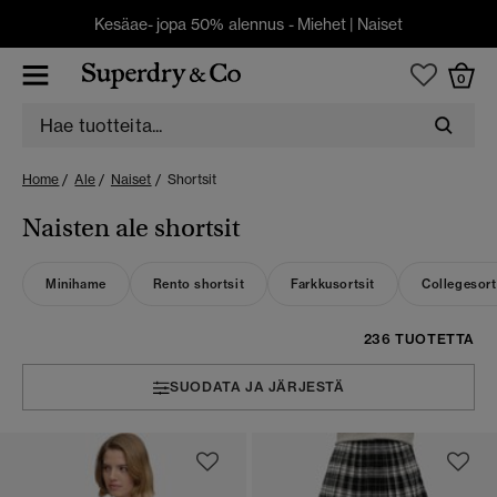
Kesäae- jopa 50% alennus -
Miehet
|
Naiset
0
Home
Ale
Naiset
Shortsit
Naisten ale shortsit
Minihame
Rento shortsit
Farkkusortsit
Collegesort
236 TUOTETTA
SUODATA JA JÄRJESTÄ