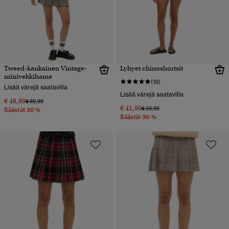
Tweed-kankainen Vintage-
Lyhyet chinoshortsit
minivekkihame
(18)
Lisää värejä saatavilla
Lisää värejä saatavilla
€ 48,99
Hinta alennettu hinnasta
hintaan
€ 69,99
€ 41,99
Hinta alennettu hinnasta
hintaan
€ 59,99
Säästät 30 %
Säästät 30 %