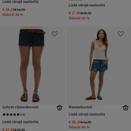
Lisää värejä saatavilla
Lisää värejä saatavilla
€ 38,49
Hinta alennettu hinnasta
hintaan
€ 54,99
€ 27,99
Hinta alennettu hinnasta
hintaan
€ 39,99
Säästät 30 %
Säästät 30 %
Lyhyet chinoshortsit
Rantashortsit
Lisää värejä saatavilla
(14)
Lisää värejä saatavilla
€ 38,49
Hinta alennettu hinnasta
hintaan
€ 54,99
Säästät 30 %
€ 41,99
Hinta alennettu hinnasta
hintaan
€ 59,99