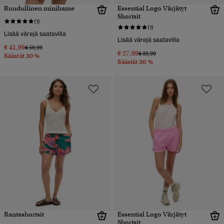
Ruudullinen minihame
Essential Logo Värjätyt
Shortsit
(1)
(1)
Lisää värejä saatavilla
Lisää värejä saatavilla
€ 41,99
Hinta alennettu hinnasta
hintaan
€ 59,99
€ 27,99
Hinta alennettu hinnasta
hintaan
€ 39,99
Säästät 30 %
Säästät 30 %
Rantashortsit
Essential Logo Värjätyt
Shortsit