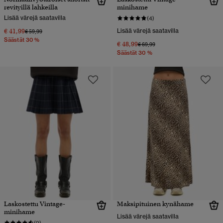
revityillä lahkeilla
minihame
Lisää värejä saatavilla
(4)
€ 41,99
Lisää värejä saatavilla
Hinta alennettu hinnasta
hintaan
€ 59,99
Säästät 30 %
€ 48,99
Hinta alennettu hinnasta
hintaan
€ 69,99
Säästät 30 %
Laskostettu Vintage-
Maksipituinen kynähame
minihame
Lisää värejä saatavilla