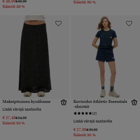
€ 48,99
Hinta alennettu hinnasta
hintaan
€ 69,99
Säästät 30 %
Säästät 30 %
Maksipituinen kynähame
Kuvioidut Athletic Essentials
-shortsit
Lisää värejä saatavilla
(2)
€ 27,49
Hinta alennettu hinnasta
hintaan
€ 54,99
Lisää värejä saatavilla
Säästät 50 %
€ 27,99
Hinta alennettu hinnasta
hintaan
€ 39,99
Säästät 30 %