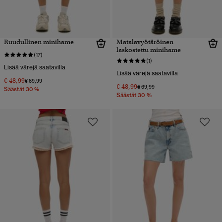
Ruudullinen minihame
Matalavyötäröinen
laskostettu minihame
(17)
(1)
Lisää värejä saatavilla
Lisää värejä saatavilla
€ 48,99
Hinta alennettu hinnasta
hintaan
€ 69,99
€ 48,99
Hinta alennettu hinnasta
hintaan
€ 69,99
Säästät 30 %
Säästät 30 %