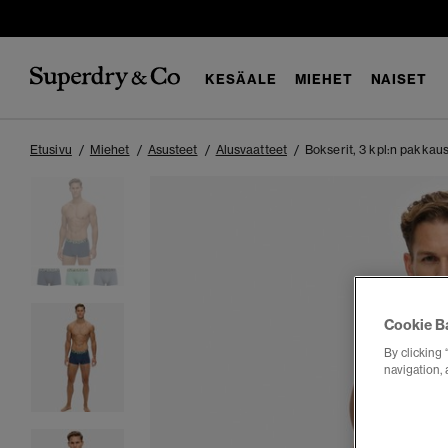
KESÄALE
MIEHET
NAISET
Etusivu
Miehet
Asusteet
Alusvaatteet
Bokserit, 3 kpl:n pakkau
Cookie B
By clicking 
navigation, 