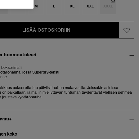
S
S
M
L
XL
XXL
XXXL
LISÄÄ OSTOSKORIIN
n huomautukset
 bokserimalli
ötärönauha, jossa Superdry-teksti
enne
akkaus boksereita tuo päiviisi taattua mukavuutta. Joissakin asioissa
 on paikallaan, ja mallin miellyttävän tuntuman täydentävät ylellisen pehmeä
a joustava vyötärönauha.
uvuus
nen koko