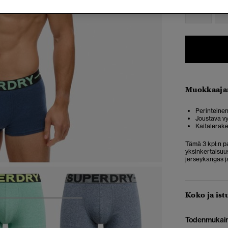
XXS
X
Muokkaaja
Perinteinen
Joustava vy
Kaitalerak
Tämä 3 kpl:n p
yksinkertaisuus
jerseykangas j
Koko ja ist
5
6
7
8
Todenmukai