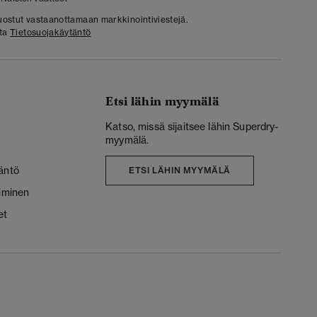
 suostut vastaanottamaan markkinointiviestejä.
sta
Tietosuojakäytäntö
Etsi lähin myymälä
Katso, missä sijaitsee lähin Superdry-
myymälä.
äntö
ETSI LÄHIN MYYMÄLÄ
liminen
et