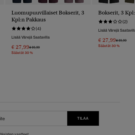
Luomupuuvillaiset Bokserit, 3
Bokserit, 3 Kpl
Kpl:n Pakkaus
(2)
(4)
Lisää Värejä Saatavill
Lisää Värejä Saatavilla
€ 27,99
Hinta Alenn
Hint
€ 39,99
€ 27,99
Säästät 30 %
Hinta Alennettu Hinnasta
Hintaan
€ 39,99
Säästät 30 %
TILAA
Naisten vaatteet