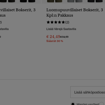
llaiset Bokserit, 3
Luomupuuvillaiset Bokserit, 3
aus
Kpl:n Pakkaus
2)
(2)
tavilla
Lisää Värejä Saatavilla
€ 24,49
 Alennettu Hinnasta
Hintaan
Hinta Alennettu Hinnasta
Hintaan
9
€ 34,99
Säästät 30 %
Miesten vaatteet