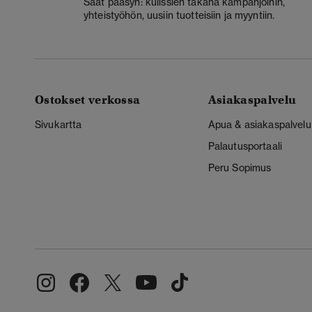
Saat pääsyn: kulissien takana kampanjoihin,
yhteistyöhön, uusiin tuotteisiin ja myyntiin.
Ostokset verkossa
Asiakaspalvelu
Sivukartta
Apua & asiakaspalvelu
Palautusportaali
Peru Sopimus