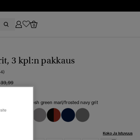
0
it, 3 kpl:n pakkaus
(4)
inta alennettu hinnasta
hintaan
 39,99
digo blue marl/fresh green marl/frosted navy grit
valittu
site
Koko Ja Istuvuus