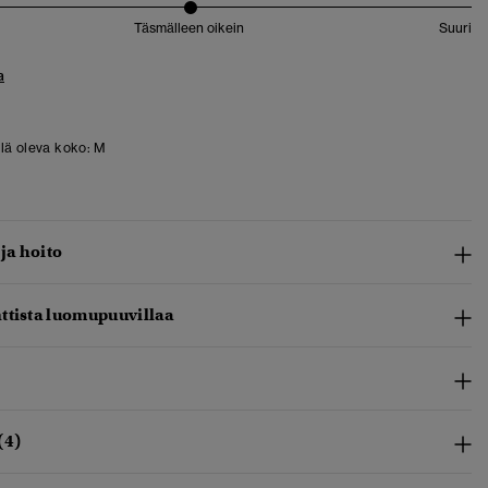
Täsmälleen oikein
Suuri
a
llä oleva koko:
M
 ja hoito
ttista luomupuuvillaa
(4)