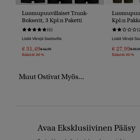
Luomupuuvillaiset Trunk-
Luomupuuvi
Bokserit, 3 Kpl:n Paketti
Kpl:n Pakk
(6)
(
Lisää Värejä Saatavilla
Lisää Värejä Saa
€ 31,49
€ 27,99
Hinta Alennettu Hinnasta
Hintaan
Hinta
€ 44,99
€ 39,9
Säästät 30 %
Säästät 30 %
Muut Ostivat Myös...
Avaa Eksklusiivinen Pääsy