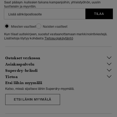
Saat pääsyn: kulissien takana kampanjoihin, yhteistyöhön, uusiin
tuotteisiin ja myyntiin.
TILAA
Miesten vaatteet
Naisten vaatteet
Kun tilaat uutiskirjeen, suostut vastaanottamaan markkinointiviestejä.
Lisätietoja löytyy kohdasta
Tietosuojakäytäntö
Ostokset verkossa
Asiakaspalvelu
Superdry-brändi
Tietoa
Etsi lähin myymälä
Katso, missä sijaitsee lähin Superdry-myymälä.
ETSI LÄHIN MYYMÄLÄ