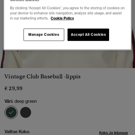
By clicking “Accept All Cookies”, you agree to the storing of cookies on
your device to enhance site navigation, analyze site usage, and assist
in our marketing efforts.
Cookie Policy
Manage Cookies
Accept All Cookies
1
2
3
4
5
Vintage Club Baseball -lippis
€ 29,99
Väri:
deep green
valittu
Valitse Koko:
Koko Ja Istuvuus