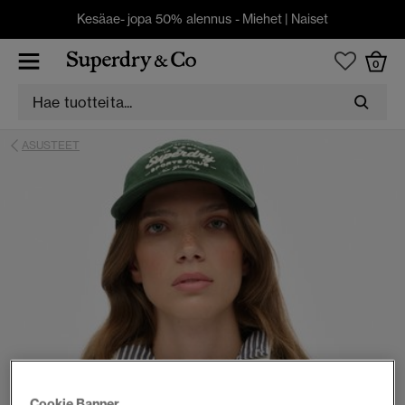
Kesäae- jopa 50% alennus -
Miehet
|
Naiset
0
ASUSTEET
Cookie Banner