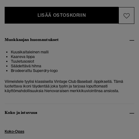
LISÄÄ OSTOSKORIIN
Muokkaajan huomautukset
Kuusikaitaleinen malli
Kaareva lippa
Tuuletusosiot
Säädettävä hihna
Brodeerattu Superdry-logo
Viimeistele tyylisi klassisella Vintage Club Baseball ‑lippiksellä. Tämä
luotettava ikoni täydentää joka tyylin ja tarjoaa loputtomasti
käyttömahdollisuuksia hienovaraisen merkkikuviointinsa ansiosta.
Koko ja istuvuus
Koko-Opas