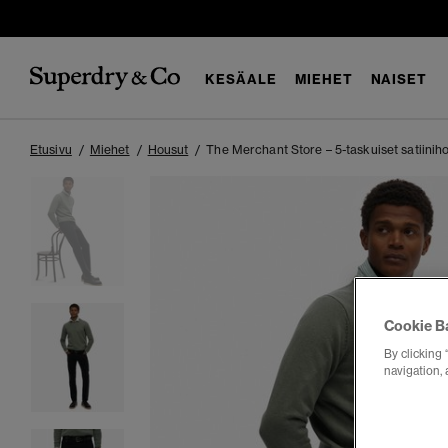
KESÄALE
MIEHET
NAISET
Etusivu
Miehet
Housut
The Merchant Store – 5-taskuiset satiinih
Cookie B
By clicking 
navigation, 