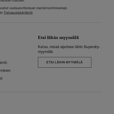
Naisten vaatteet
 suostut vastaanottamaan markkinointiviestejä.
sta
Tietosuojakäytäntö
Etsi lähin myymälä
Katso, missä sijaitsee lähin Superdry-
myymälä.
äntö
ETSI LÄHIN MYYMÄLÄ
liminen
et