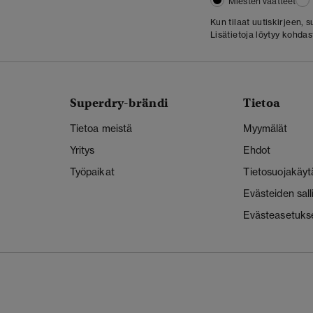
Miesten vaatteet
Kun tilaat uutiskirjeen,
Lisätietoja löytyy kohda
Superdry-brändi
Tietoa
Tietoa meistä
Myymälät
Yritys
Ehdot
Työpaikat
Tietosuojakäyt
Evästeiden sal
Evästeasetuks