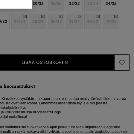
8/32
30/30
30/32
32/30
32/32
32/34
34/32
6/32
36/34
38/30
38/32
38/34
40/30
40/32
LISÄÄ OSTOSKORIIN
n huomautukset
. Klassikko syystäkin – alkuperäinen malli antaa miellyttävästi liikkumavaraa
housut ovat liian löysät. Lähemmäs autenttista tyyliä ei voi päästä.
etoketjukiinnitys
a ja kolikkotaskussa brodeerattu logo
idut metalliosat
et satiinihousut tuovat vapaa-ajan pukeutumiseesi linjakkaan eleganttia
i malli
on sekä mukava että tyylikäs ja sopii monenlaisiin asukokonaisuuksiin