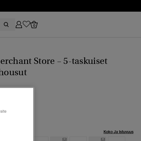
0
rchant Store – 5-taskuiset
ihousut
tu
site
Koko Ja Istuvuus