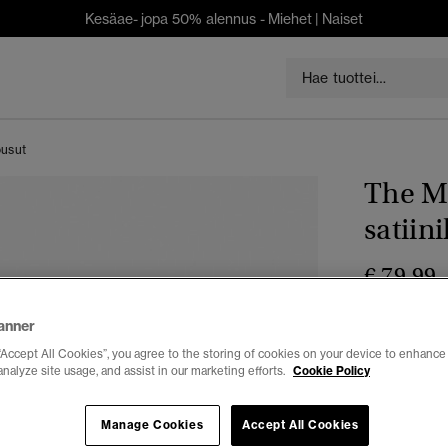
Kesäae- jopa 50% alennus -
Miehet
|
Naiset
ousut
The Me
satiin
€ 79,99
Väri:
musta
anner
valit
“Accept All Cookies”, you agree to the storing of cookies on your device to enhance 
analyze site usage, and assist in our marketing efforts.
Cookie Policy
Valitse Koko:
Manage Cookies
Accept All Cookies