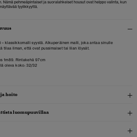
n. Nämä pehmeäpintaiset ja suoralahkeiset housut ovat helppo valinta, kun
näyttävää tyylikkyyttä.
uvuus
 – klassikkomalli syystä. Alkuperäinen malli, joka antaa sinulle
ä tilaa ilman, että ovat pussimaiset tai liian löysät.
us 1m89. Rintakehä 97cm
llä oleva koko:
32/32
 ja hoito
ttista luomupuuvillaa