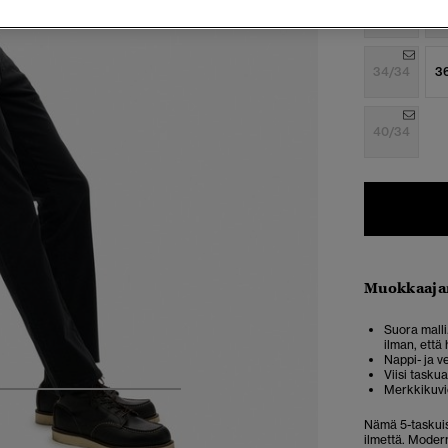
28/30
2
34/34
3
40/34
Muokkaaja
Suora malli
ilman, että 
Nappi- ja v
Viisi tasku
Merkkikuvio
5
6
7
8
9
Nämä 5-taskuis
ilmettä. Modern