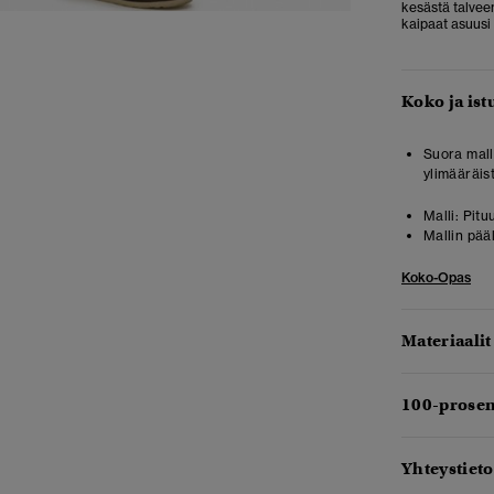
kesästä talvee
kaipaat asuusi 
Koko ja ist
Suora malli
ylimääräist
Malli:
Pitu
Mallin pää
Koko-Opas
Materiaalit
100-prosen
Yhteystieto