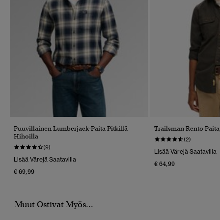
Puuvillainen Lumberjack-Paita Pitkillä
Trailsman Rento Pait
Hihoilla
(2)
(9)
Lisää Värejä Saatavilla
Lisää Värejä Saatavilla
€ 64,99
€ 69,99
Muut Ostivat Myös...