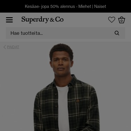
Kesäae- jopa 50% alennus -
Miehet
|
Naiset
0
PAIDAT