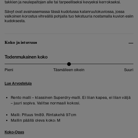
takkien ja neulepaitojen alle tai tarpeelliseksi kevyeksi kerrokseksi.
Sävyt ovat avainasemassa tässä kudotussa kalanruutokuviossa, jossa
valkoinen korostus vihreällä pohjalla tuo tekstuuria nostamalla kuvion esiin
kudoksesta.
Koko ja istuvuus
Todenmukainen koko
Pieni
Täsmälleen oikein
Suuri
Lue Arvosteluja
Rento malli – klassinen Superdry-malli. Ei liian kapea, ei liian väljä
– juuri sopiva. Valitse normaali kokosi.
Malli:
Pituus 1m89. Rintakehä 97cm
Mallin päällä oleva koko:
M
Koko-Opas