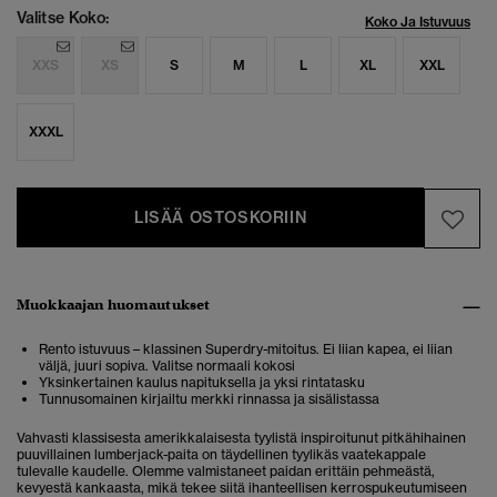
Valitse Koko:
Koko Ja Istuvuus
XXS
XS
S
M
L
XL
XXL
XXXL
LISÄÄ OSTOSKORIIN
Muokkaajan huomautukset
Rento istuvuus – klassinen Superdry-mitoitus. Ei liian kapea, ei liian
väljä, juuri sopiva. Valitse normaali kokosi
Yksinkertainen kaulus napituksella ja yksi rintatasku
Tunnusomainen kirjailtu merkki rinnassa ja sisälistassa
Vahvasti klassisesta amerikkalaisesta tyylistä inspiroitunut pitkähihainen
puuvillainen lumberjack-paita on täydellinen tyylikäs vaatekappale
tulevalle kaudelle. Olemme valmistaneet paidan erittäin pehmeästä,
kevyestä kankaasta, mikä tekee siitä ihanteellisen kerrospukeutumiseen