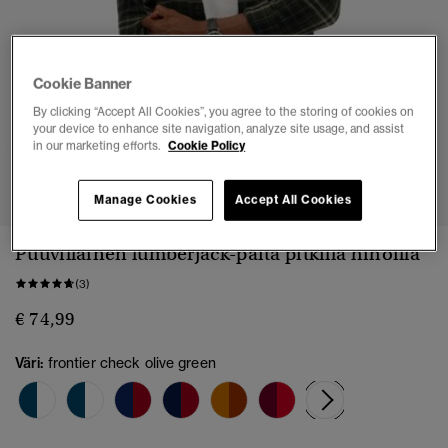
Cookie Banner
By clicking “Accept All Cookies”, you agree to the storing of cookies on
your device to enhance site navigation, analyze site usage, and assist
in our marketing efforts.
Cookie Policy
1
2
3
4
5
6
7
Manage Cookies
Accept All Cookies
Puuvillainen lumberjack-paita pitkillä hihoilla
(3)
€ 74,99
Väri:
frontier check olive green
valittu