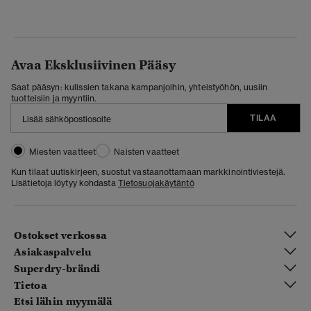
Avaa Eksklusiivinen Pääsy
Saat pääsyn: kulissien takana kampanjoihin, yhteistyöhön, uusiin
tuotteisiin ja myyntiin.
TILAA
Miesten vaatteet
Naisten vaatteet
Kun tilaat uutiskirjeen, suostut vastaanottamaan markkinointiviestejä.
Lisätietoja löytyy kohdasta
Tietosuojakäytäntö
Ostokset verkossa
Asiakaspalvelu
Superdry-brändi
Tietoa
Etsi lähin myymälä