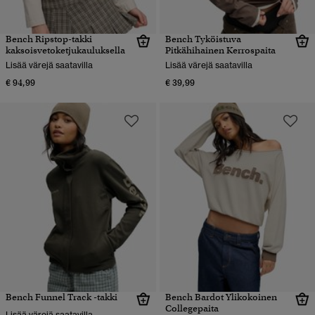
Bench Ripstop-takki
Bench Tyköistuva
kaksoisvetoketjukauluksella
Pitkähihainen Kerrospaita
Lisää värejä saatavilla
Lisää värejä saatavilla
€ 94,99
€ 39,99
Bench Funnel Track -takki
Bench Bardot Ylikokoinen
Collegepaita
Lisää värejä saatavilla