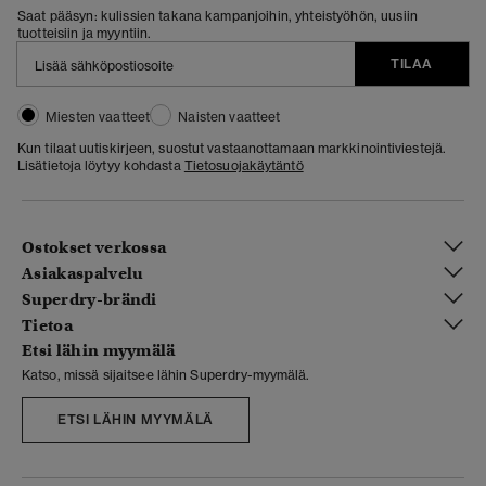
Saat pääsyn: kulissien takana kampanjoihin, yhteistyöhön, uusiin
tuotteisiin ja myyntiin.
TILAA
Miesten vaatteet
Naisten vaatteet
Kun tilaat uutiskirjeen, suostut vastaanottamaan markkinointiviestejä.
Lisätietoja löytyy kohdasta
Tietosuojakäytäntö
Ostokset verkossa
Asiakaspalvelu
Superdry-brändi
Tietoa
Etsi lähin myymälä
Katso, missä sijaitsee lähin Superdry-myymälä.
ETSI LÄHIN MYYMÄLÄ