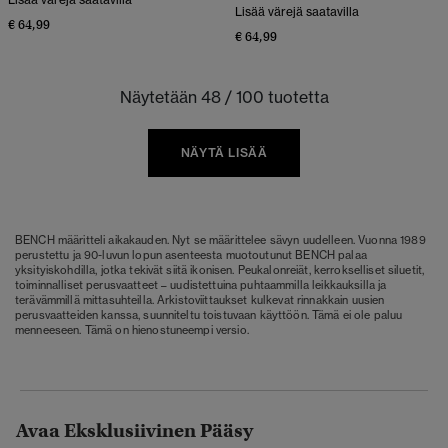
Lisää värejä saatavilla
€ 64,99
€ 64,99
Näytetään 48 / 100 tuotetta
NÄYTÄ LISÄÄ
BENCH määritteli aikakauden. Nyt se määrittelee sävyn uudelleen. Vuonna 1989
perustettu ja 90-luvun lopun asenteesta muotoutunut BENCH palaa
yksityiskohdilla, jotka tekivät siitä ikonisen. Peukalonreiät, kerrokselliset siluetit,
toiminnalliset perusvaatteet – uudistettuina puhtaammilla leikkauksilla ja
terävämmillä mittasuhteilla. Arkistoviittaukset kulkevat rinnakkain uusien
perusvaatteiden kanssa, suunniteltu toistuvaan käyttöön. Tämä ei ole paluu
menneeseen. Tämä on hienostuneempi versio.
Avaa Eksklusiivinen Pääsy