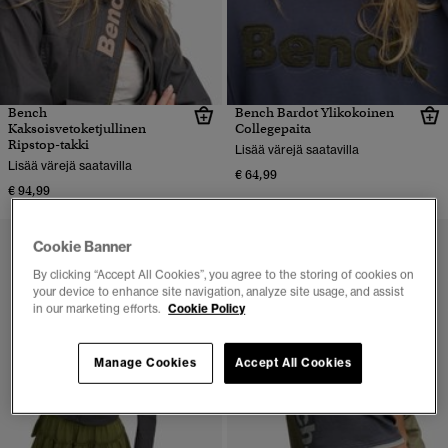
Bench
Bench Bardot Ylikokoinen
Kaksoisvetoketjullinen
Collegepaita
Ripstop-takki
Lisää värejä saatavilla
Lisää värejä saatavilla
€ 64,99
€ 94,99
Cookie Banner
By clicking “Accept All Cookies”, you agree to the storing of cookies on
your device to enhance site navigation, analyze site usage, and assist
in our marketing efforts.
Cookie Policy
Manage Cookies
Accept All Cookies