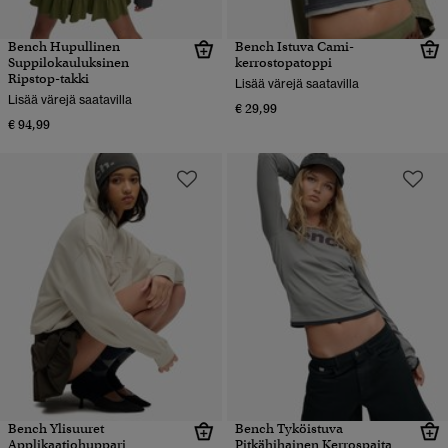
Bench Hupullinen
Bench Istuva Cami-
Suppilokauluksinen
kerrostopatoppi
Ripstop-takki
Lisää värejä saatavilla
Lisää värejä saatavilla
€ 29,99
€ 94,99
Bench Ylisuuret
Bench Tyköistuva
Applikaatiohuppari
Pitkähihainen Kerrospaita