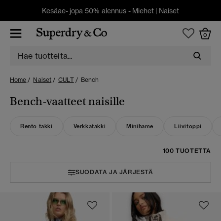
Kesäae- jopa 50% alennus -
Miehet
|
Naiset
0
Home
Naiset
CULT
Bench
Bench-vaatteet naisille
Rento takki
Verkkatakki
Minihame
Liivitoppi
100 TUOTETTA
SUODATA JA JÄRJESTÄ