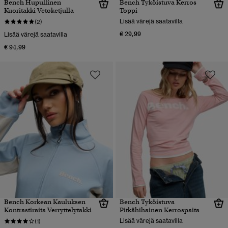
Bench Hupullinen
Bench Tyköistuva Kerros
Kuoritakki Vetoketjulla
Toppi
Lisää värejä saatavilla
(2)
€ 29,99
Lisää värejä saatavilla
€ 94,99
Bench Korkean Kauluksen
Bench Tyköistuva
Kontrastiraita Verryttelytakki
Pitkähihainen Kerrospaita
Lisää värejä saatavilla
(1)