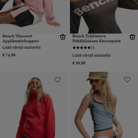
Bench Ylisuuret
Bench Tyköistuva
Applikaatiohuppari
Pitkähihainen Kerrospaita
Lisää värejä saatavilla
(1)
€ 74,99
Lisää värejä saatavilla
€ 39,99