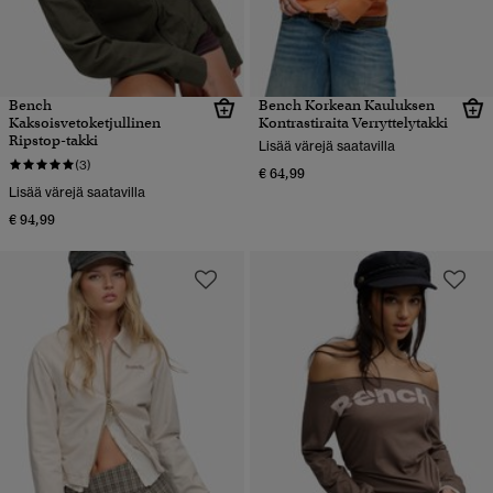
Bench
Bench Korkean Kauluksen
Kaksoisvetoketjullinen
Kontrastiraita Verryttelytakki
Ripstop-takki
Lisää värejä saatavilla
(3)
€ 64,99
Lisää värejä saatavilla
€ 94,99