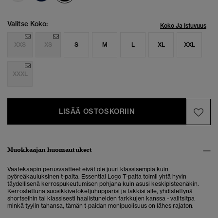
Valitse Koko:
Koko Ja Istuvuus
XXS
XS
S
M
L
XL
XXL
XXXL
LISÄÄ OSTOSKORIIN
Muokkaajan huomautukset
Vaatekaapin perusvaatteet eivät ole juuri klassisempia kuin
pyöreäkauluksinen t-paita. Essential Logo T-paita toimii yhtä hyvin
täydellisenä kerrospukeutumisen pohjana kuin asusi keskipisteenäkin.
Kerrostettuna suosikkivetoketjuhupparisi ja takkisi alle, yhdistettynä
shortseihin tai klassisesti haalistuneiden farkkujen kanssa - valitsitpa
minkä tyylin tahansa, tämän t-paidan monipuolisuus on lähes rajaton.