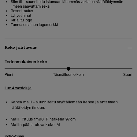
Slim fit – suunniteltu istumaan lähemmäs vartaloa räätälöidymmän
ilmeen saavuttamiseksi
Resorikaulus
Lyhyet hihat
Kirjailtu logo
Tunnusomainen logomerkki
Koko ja istuvuus
Todenmukainen koko
Pieni
Täsmälleen oikein
Suuri
Lue Arvosteluja
Kapea malli – suunniteltu myötäilemään kehoa ja antamaan
räätälöidyn ilmeen.
Malli:
Pituus 1m90. Rintakehä 97cm
Mallin päällä oleva koko:
M
Koko-Opas