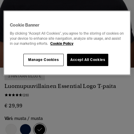
Cookie Banner
By clicking “Accept All Cookies”, you agree to the storing of cookies on
your device to enhance site navigation, analyze site usage, and assist
in our marketing efforts.
Cookie Policy
1
2
3
4
5
6
7
8
Manage Cookies
Accept All Cookies
3 HINTAAN 65,00 €
Luomupuuvillainen Essential Logo T-paita
(28)
€ 29,99
Väri:
musta / musta
valittu