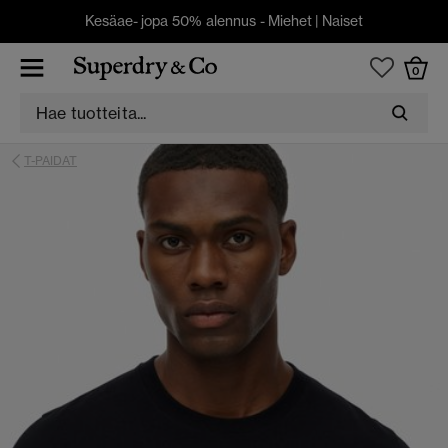
Kesäae- jopa 50% alennus -
Miehet
|
Naiset
0
T-PAIDAT