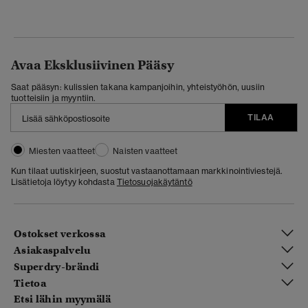
Avaa Eksklusiivinen Pääsy
Saat pääsyn: kulissien takana kampanjoihin, yhteistyöhön, uusiin
tuotteisiin ja myyntiin.
TILAA
Miesten vaatteet
Naisten vaatteet
Kun tilaat uutiskirjeen, suostut vastaanottamaan markkinointiviestejä.
Lisätietoja löytyy kohdasta
Tietosuojakäytäntö
Ostokset verkossa
Asiakaspalvelu
Superdry-brändi
Tietoa
Etsi lähin myymälä