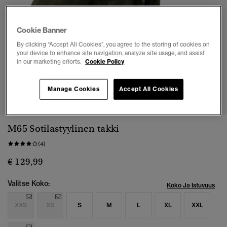
Cookie Banner
By clicking “Accept All Cookies”, you agree to the storing of cookies on
your device to enhance site navigation, analyze site usage, and assist
in our marketing efforts.
Cookie Policy
1
2
3
4
5
6
7
Manage Cookies
Accept All Cookies
M65 Sotilastyylinen takki
(4)
€ 129,99
Valitse Koko:
Koko Ja Istuvuus
XXS
XS
S
M
L
XL
XXL