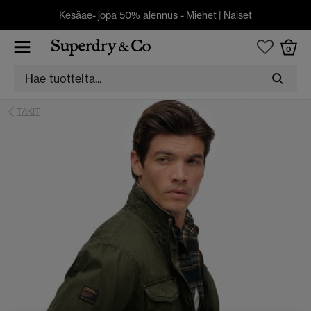
Kesäae- jopa 50% alennus -
Miehet
|
Naiset
0
TAKIT