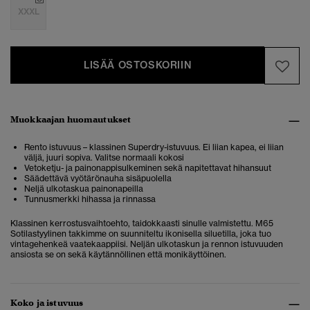
XXXL
LISÄÄ OSTOSKORIIN
Muokkaajan huomautukset
Rento istuvuus – klassinen Superdry-istuvuus. Ei liian kapea, ei liian
väljä, juuri sopiva. Valitse normaali kokosi
Vetoketju- ja painonappisulkeminen sekä napitettavat hihansuut
Säädettävä vyötärönauha sisäpuolella
Neljä ulkotaskua painonapeilla
Tunnusmerkki hihassa ja rinnassa
Klassinen kerrostusvaihtoehto, taidokkaasti sinulle valmistettu. M65
Sotilastyylinen takkimme on suunniteltu ikonisella siluetilla, joka tuo
vintagehenkeä vaatekaappiisi. Neljän ulkotaskun ja rennon istuvuuden
ansiosta se on sekä käytännöllinen että monikäyttöinen.
Koko ja istuvuus