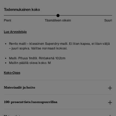
Todenmukainen koko
Pieni
Täsmälleen oikein
Suuri
Lue Arvosteluja
Rento malli – klassinen Superdry-malli. Ei liian kapea, ei liian väljä
– juuri sopiva. Valitse normaali kokosi.
Malli:
Pituus 1m89. Rintakehä 102cm
Mallin päällä oleva koko:
M
Koko-Opas
Materiaalit ja hoito
100-prosenttista luomupuuvillaa