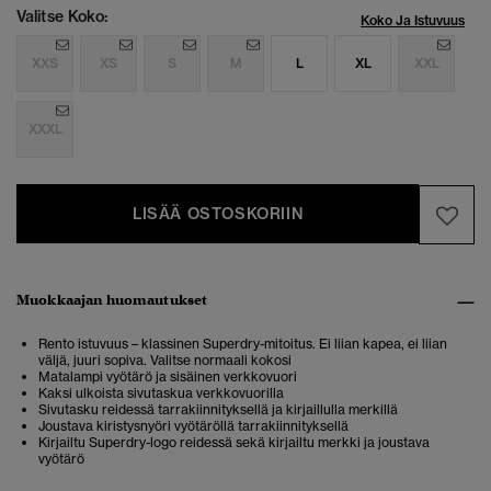
Valitse Koko:
Koko Ja Istuvuus
XXS
XS
S
M
L
XL
XXL
XXXL
LISÄÄ OSTOSKORIIN
Muokkaajan huomautukset
Rento istuvuus – klassinen Superdry-mitoitus. Ei liian kapea, ei liian
väljä, juuri sopiva. Valitse normaali kokosi
Matalampi vyötärö ja sisäinen verkkovuori
Kaksi ulkoista sivutaskua verkkovuorilla
Sivutasku reidessä tarrakiinnityksellä ja kirjaillulla merkillä
Joustava kiristysnyöri vyötäröllä tarrakiinnityksellä
Kirjailtu Superdry-logo reidessä sekä kirjailtu merkki ja joustava
vyötärö