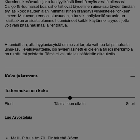
Klassinen kesävaate, joka tuo tyylikästä ilmettä myös vesillä ollessasi.
Cargo 19-tuumaiset boardshortsit ovat täydellinen uima-asu täydentämään
tyyliäsi koko kauden ajan. Minimalistinen brändäys viimeistelee rohkean
ilmeen. Mukavan, rennon istuvuuden ja tarrakiinnityksellä varustetun
reisitaskun ansiosta olemme huomioineet kaikki käytännöllisyydet, jotta
voit vain pitää hauskaa ja rentoutua.
Huomioithan, että hygieniasyistä emme voi tarjota vaihtoa tai palautusta
uima-asuille/alusvaatteille, jos hygieniasinetti ei ole ehjä tai jos merkintöjä
on rikottu tai poistettu. Tämä ei vaikuta lakisääteisiin oikeuksiisi.
Koko ja istuvuus
Todenmukainen koko
Pieni
Täsmälleen oikein
Suuri
Lue Arvosteluja
Malli:
Pituus 1m 79. Rintakehä 86cm