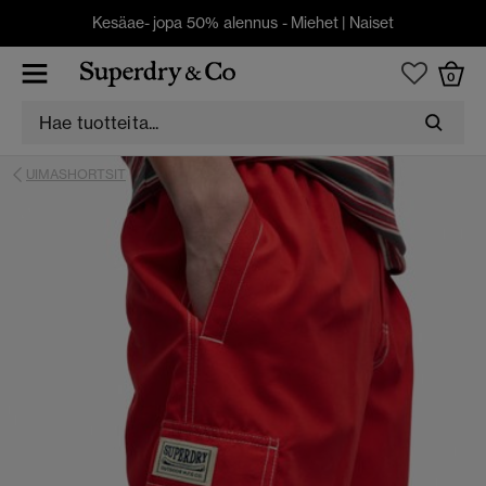
Kesäae- jopa 50% alennus -
Miehet
|
Naiset
0
UIMASHORTSIT