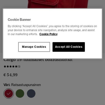
Cookie Banner
By clicking “Accept All Cookies”, you agree to the storing of cookies on
your device to enhance site navigation, analyze site usage, and assist
in our marketing efforts.
Cookie Policy
1
2
3
4
5
6
7
Manage Cookies
Accept All Cookies
Cargo 19-tuumaiset boardshortsit
(1)
€ 54,99
Väri:
Ratsastuspunainen
valittu