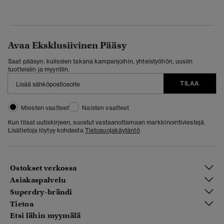
Avaa Eksklusiivinen Pääsy
Saat pääsyn: kulissien takana kampanjoihin, yhteistyöhön, uusiin
tuotteisiin ja myyntiin.
TILAA
Miesten vaatteet
Naisten vaatteet
Kun tilaat uutiskirjeen, suostut vastaanottamaan markkinointiviestejä.
Lisätietoja löytyy kohdasta
Tietosuojakäytäntö
Ostokset verkossa
Asiakaspalvelu
Superdry-brändi
Tietoa
Etsi lähin myymälä