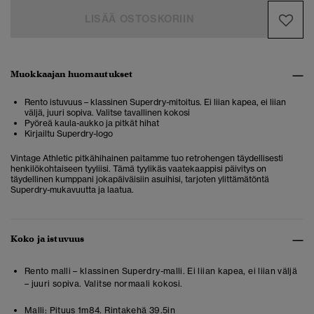
LISÄÄ OSTOSKORIIN
Muokkaajan huomautukset
Rento istuvuus – klassinen Superdry-mitoitus. Ei liian kapea, ei liian
väljä, juuri sopiva. Valitse tavallinen kokosi
Pyöreä kaula-aukko ja pitkät hihat
Kirjailtu Superdry-logo
Vintage Athletic pitkähihainen paitamme tuo retrohengen täydellisesti
henkilökohtaiseen tyyliisi. Tämä tyylikäs vaatekaappisi päivitys on
täydellinen kumppani jokapäiväisiin asuihisi, tarjoten ylittämätöntä
Superdry-mukavuutta ja laatua.
Koko ja istuvuus
Rento malli – klassinen Superdry-malli. Ei liian kapea, ei liian väljä
– juuri sopiva. Valitse normaali kokosi.
Malli:
Pituus 1m84. Rintakehä 39.5in