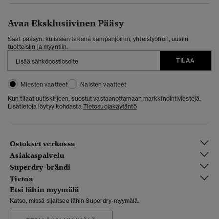
Avaa Eksklusiivinen Pääsy
Saat pääsyn: kulissien takana kampanjoihin, yhteistyöhön, uusiin
tuotteisiin ja myyntiin.
TILAA
Miesten vaatteet
Naisten vaatteet
Kun tilaat uutiskirjeen, suostut vastaanottamaan markkinointiviestejä.
Lisätietoja löytyy kohdasta
Tietosuojakäytäntö
Ostokset verkossa
Asiakaspalvelu
Superdry-brändi
Tietoa
Etsi lähin myymälä
Katso, missä sijaitsee lähin Superdry-myymälä.