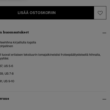
LISÄÄ OSTOSKORIIN
n huomautukset
eehihna kirjaillulla logolla
ohjallinen
 tuovat erilaisen tekstuurin lomajalkineisiisi froteepäällysteisellä hihnalla,
yyliäsi.
37, US 5-6
39, US 7-8
41, US 9-10
uvuus