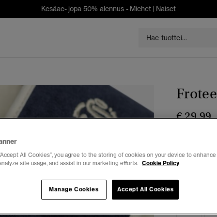
Kesäae- jopa 50% alennus -
Miehet
|
Naiset
Frotee
€ 29,99
Väri:
Luonnon
anner
valit
“Accept All Cookies”, you agree to the storing of cookies on your device to enhance 
analyze site usage, and assist in our marketing efforts.
Cookie Policy
Valitse Koko:
Manage Cookies
Accept All Cookies
3-4
5