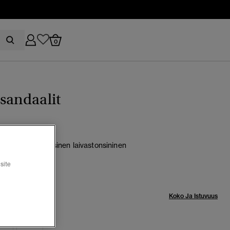
0
sandaalit
valkoinen/Klassinen laivastonsininen
tu
site
Koko Ja Istuvuus
-6
7-8