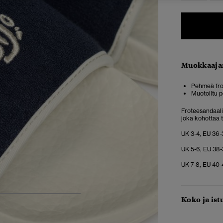
Muokkaaja
Pehmeä frot
Muotoiltu p
Froteesandaalit
joka kohottaa t
UK 3-4, EU 36-
UK 5-6, EU 38-
UK 7-8, EU 40-
5
6
7
8
Koko ja ist