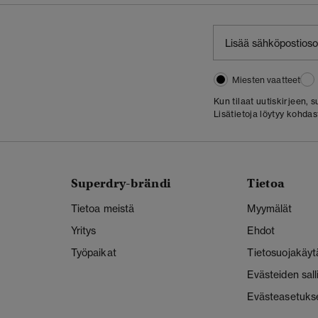
Miesten vaatteet
Kun tilaat uutiskirjeen,
Lisätietoja löytyy kohda
Superdry-brändi
Tietoa
Tietoa meistä
Myymälät
Yritys
Ehdot
Työpaikat
Tietosuojakäyt
Evästeiden sal
Evästeasetuks