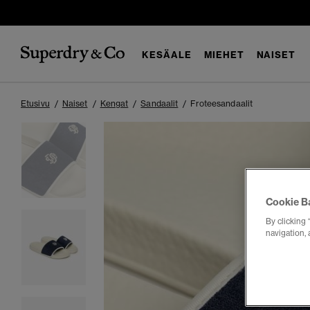
KESÄALE
MIEHET
NAISET
Etusivu
Naiset
Kengat
Sandaalit
Froteesandaalit
Cookie B
By clicking 
navigation, 