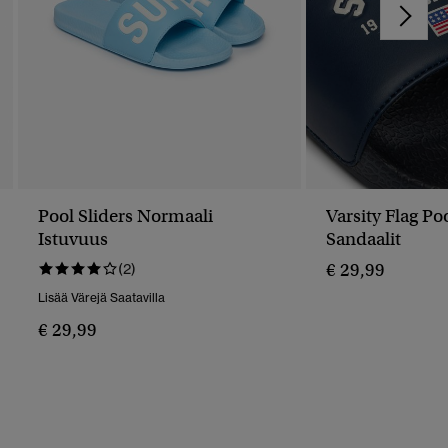
Pool Sliders Normaali
Varsity Flag Poo
Istuvuus
Sandaalit
€ 29,99
(2)
Lisää Värejä Saatavilla
€ 29,99