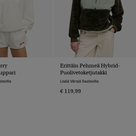
rry
Erittäin Pehmeä Hybrid-
uppari
Puolivetoketjutakki
tavilla
Lisää Värejä Saatavilla
€ 119,99