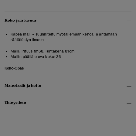
Koko ja istuvuus
Kapea malli – suunniteltu myötäilemään kehoa ja antamaan
räätälöidyn ilmeen.
Malli:
Pituus 1m68. Rintakehä 81cm
Mallin päällä oleva koko:
36
Koko-Opas
Materiaalit ja hoito
Yhteystieto