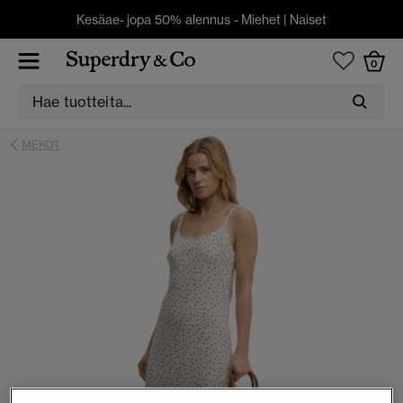
Kesäae- jopa 50% alennus -
Miehet
|
Naiset
0
MEKOT