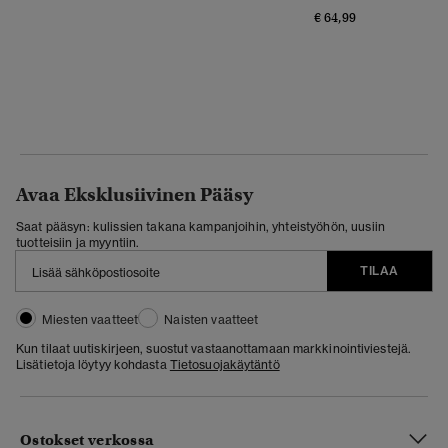
€ 64,99
Avaa Eksklusiivinen Pääsy
Saat pääsyn: kulissien takana kampanjoihin, yhteistyöhön, uusiin
tuotteisiin ja myyntiin.
TILAA
Miesten vaatteet
Naisten vaatteet
Kun tilaat uutiskirjeen, suostut vastaanottamaan markkinointiviestejä.
Lisätietoja löytyy kohdasta
Tietosuojakäytäntö
Ostokset verkossa