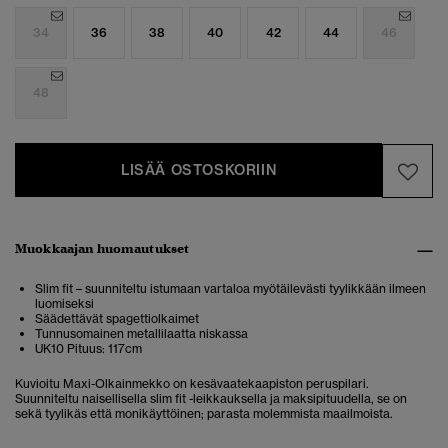
34
36
38
40
42
44
46
48
LISÄÄ OSTOSKORIIN
Muokkaajan huomautukset
Slim fit – suunniteltu istumaan vartaloa myötäilevästi tyylikkään ilmeen
luomiseksi
Säädettävät spagettiolkaimet
Tunnusomainen metallilaatta niskassa
UK10 Pituus: 117cm
Kuvioitu Maxi-Olkainmekko on kesävaatekaapiston peruspilari.
Suunniteltu naisellisella slim fit -leikkauksella ja maksipituudella, se on
sekä tyylikäs että monikäyttöinen; parasta molemmista maailmoista.