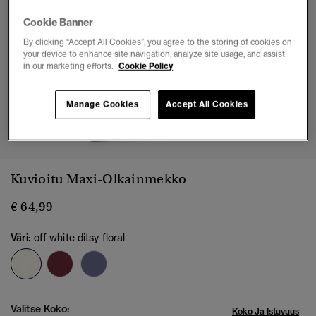
Cookie Banner
By clicking “Accept All Cookies”, you agree to the storing of cookies on
your device to enhance site navigation, analyze site usage, and assist
in our marketing efforts.
Cookie Policy
Manage Cookies
Accept All Cookies
1
2
3
4
5
6
7
8
Kuvioitu Maxi-Olkainmekko
€ 64,99
Väri:
off white ditsy floral
valittu
Valitse Koko:
Koko Ja Istuvuus