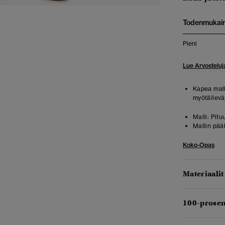
Todenmukai
Pieni
Lue Arvosteluj
Kapea malli
myötäilevät
Malli:
Pituu
Mallin pää
Koko-Opas
Materiaalit
100-prosen