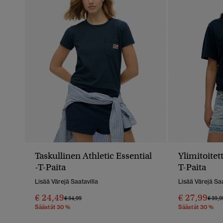
Taskullinen Athletic Essential
Ylimitoitet
-T-Paita
T-Paita
Lisää Värejä Saatavilla
Lisää Värejä Saa
€ 24,49
€ 27,99
Hinta Alennettu Hinnasta
Hintaan
Hinta
€ 34,99
€ 39,9
Säästät 30 %
Säästät 30 %