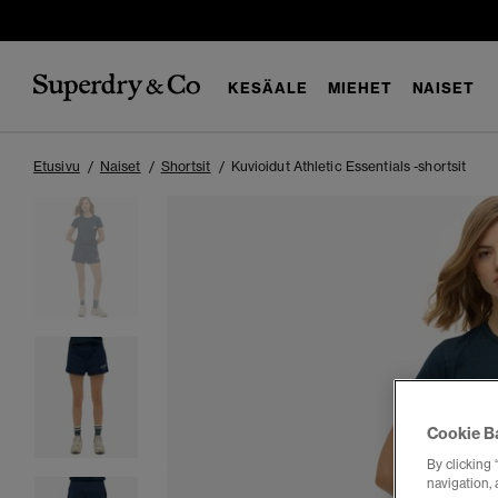
KESÄALE
MIEHET
NAISET
Etusivu
Naiset
Shortsit
Kuvioidut Athletic Essentials -shortsit
Cookie B
By clicking 
navigation, 