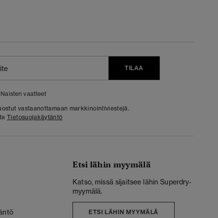
TILAA
Naisten vaatteet
 suostut vastaanottamaan markkinointiviestejä.
sta
Tietosuojakäytäntö
Etsi lähin myymälä
Katso, missä sijaitsee lähin Superdry-
myymälä.
äntö
ETSI LÄHIN MYYMÄLÄ