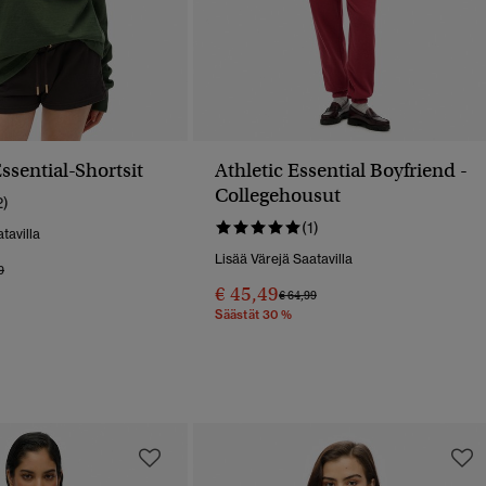
Essential-Shortsit
Athletic Essential Boyfriend -
Collegehousut
2)
(1)
tavilla
Lisää Värejä Saatavilla
 Alennettu Hinnasta
Hintaan
9
€ 45,49
Hinta Alennettu Hinnasta
Hintaan
€ 64,99
Säästät 30 %