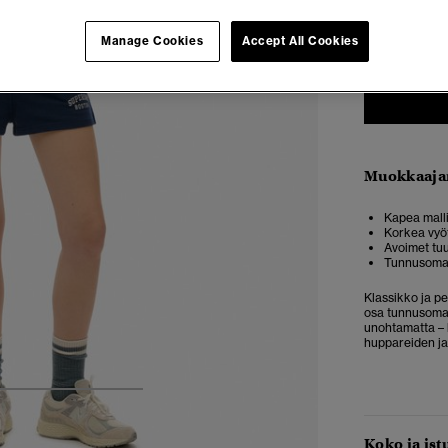
34
3
Manage Cookies
Accept All Cookies
Muokkaaja
Kapea malli
Korkea vyö
Avoimet tu
Tunnusomai
Klassikko ja pe
osa tunnusomai
unohtamatta – h
huppareiden ja
4
5
6
7
Koko ja ist