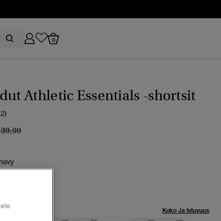
0
dut Athletic Essentials -shortsit
(2)
inta alennettu hinnasta
hintaan
 39,99
 navy
tu
site
Koko Ja Istuvuus