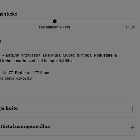
nen koko
Täsmälleen oikein
Suuri
a
 – antavat riittävästi tilaa liikkua. Muotoiltu hoikalle siluetille ja
 kehoa, mutta ovat silti helppokäyttöiset.
s 1m77. Rintakehä 77.5 cm
llä oleva koko:
38
 ja hoito
ttista luomupuuvillaa