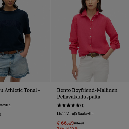
tu Athletic Tonal -
Rento Boyfriend-Mallinen
Pellavakauluspaita
tavilla
(1)
Lisää Värejä Saatavilla
 Alennettu Hinnasta
Hintaan
9
€ 66,49
Hinta Alennettu Hinnasta
Hintaan
€ 94,99
Säästät 30 %