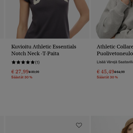
Kuvioitu Athletic Essentials
Athletic Collar
Notch Neck -t-Paita
Puolivetoneulo
(1)
Lisää Värejä Saatavill
€ 27,99
€ 45,49
Hinta Alennettu Hinnasta
Hintaan
Hinta Alenn
Hint
€ 39,99
€ 64,99
Säästät 30 %
Säästät 30 %