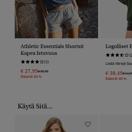
Athletic Essentials Shortsit
Logolliset 
Kapea Istuvuus
(
(1)
Lisää Värejä Saa
€ 27,99
Hinta Alennettu Hinnasta
Hintaan
€ 39,99
€ 38,49
Hinta
€ 54,9
Säästät 30 %
Säästät 30 %
Käytä Sitä...