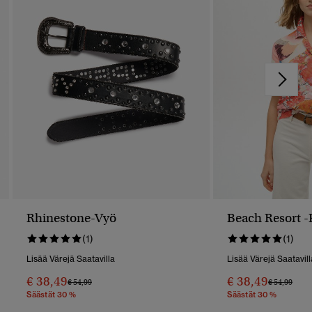
Rhinestone-Vyö
Beach Resort -
(1)
(1)
Lisää Värejä Saatavilla
Lisää Värejä Saatavill
€ 38,49
€ 38,49
Hinta Alennettu Hinnasta
Hintaan
Hinta Alenn
Hint
€ 54,99
€ 54,99
Säästät 30 %
Säästät 30 %