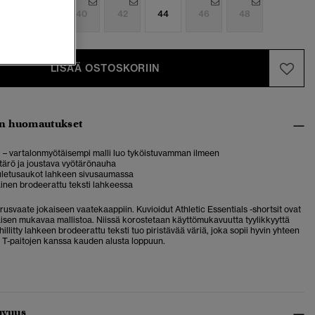
6
38
40
42
44
46
48
LISÄÄ OSTOSKORIIN
n huomautukset
 – vartalonmyötäisempi malli luo tyköistuvamman ilmeen
tärö ja joustava vyötärönauha
uletusaukot lahkeen sivusaumassa
nen brodeerattu teksti lahkeessa
rusvaate jokaiseen vaatekaappiin. Kuvioidut Athletic Essentials -shortsit ovat
sen mukavaa mallistoa. Niissä korostetaan käyttömukavuutta tyylikkyyttä
illitty lahkeen brodeerattu teksti tuo piristävää väriä, joka sopii hyvin yhteen
 T-paitojen kanssa kauden alusta loppuun.
uvuus