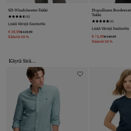
SD-Windcheater-Takki
Hupullinen Brodeerat
Takki
(6)
(4)
Lisää Värejä Saatavilla
Lisää Värejä Saatavilla
€ 59,99
Hinta Alennettu Hinnasta
Hintaan
€ 119,99
€ 74,99
Hinta Alennettu 
Hintaan
€ 149,99
Säästät 50 %
Säästät 50 %
Käytä Sitä...