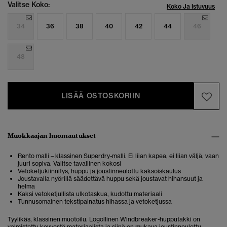
Valitse Koko:
Koko Ja Istuvuus
34
36
38
40
42
44
46
48
LISÄÄ OSTOSKORIIN
Muokkaajan huomautukset
Rento malli – klassinen Superdry-malli. Ei liian kapea, ei liian väljä, vaan
juuri sopiva. Valitse tavallinen kokosi
Vetoketjukiinnitys, huppu ja joustinneulottu kaksoiskaulus
Joustavalla nyörillä säädettävä huppu sekä joustavat hihansuut ja
helma
Kaksi vetoketjullista ulkotaskua, kudottu materiaali
Tunnusomainen tekstipainatus hihassa ja vetoketjussa
Tyylikäs, klassinen muotoilu. Logollinen Windbreaker-hupputakki on
valmistettu kevyestä materiaalista ja siinä on mukava joustinneulottu