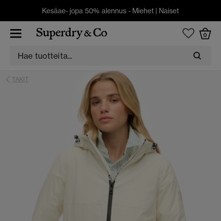
Kesäae- jopa 50% alennus -
Miehet
|
Naiset
0
TAKIT