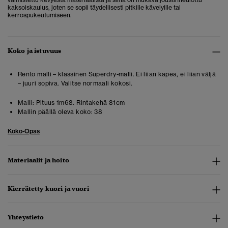
kaksoiskaulus, joten se sopii täydellisesti pitkille kävelyille tai
kerrospukeutumiseen.
Koko ja istuvuus
Rento malli – klassinen Superdry-malli. Ei liian kapea, ei liian väljä
– juuri sopiva. Valitse normaali kokosi.
Malli:
Pituus 1m68. Rintakehä 81cm
Mallin päällä oleva koko:
38
Koko-Opas
Materiaalit ja hoito
Kierrätetty kuori ja vuori
Yhteystieto