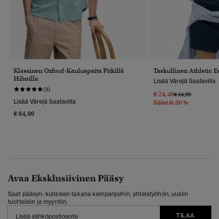
Klassinen Oxford-Kauluspaita Pitkillä
Taskullinen Athletic Es
Hihoilla
Lisää Värejä Saatavilla
(3)
€ 24,49
Hinta Alennettu 
Hintaan
€ 34,99
Lisää Värejä Saatavilla
Säästät 30 %
€ 64,99
Avaa Eksklusiivinen Pääsy
Saat pääsyn: kulissien takana kampanjoihin, yhteistyöhön, uusiin
tuotteisiin ja myyntiin.
TILAA