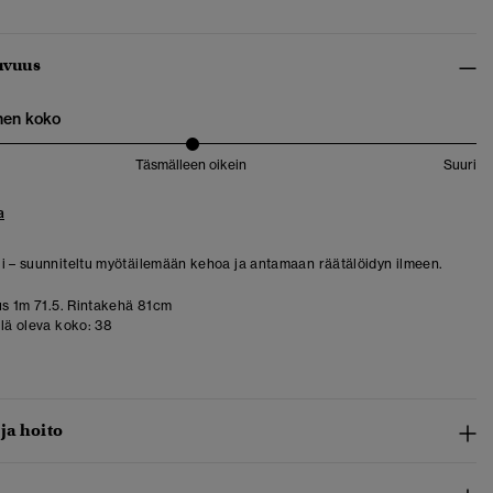
uvuus
nen koko
Täsmälleen oikein
Suuri
a
i – suunniteltu myötäilemään kehoa ja antamaan räätälöidyn ilmeen.
s 1m 71.5. Rintakehä 81cm
llä oleva koko:
38
 ja hoito