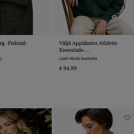
rg -fishtail-
Väljä Applikoitu Athletic
Essentials-
Vetoketjuverryttelytakki
1)
Lisää Värejä Saatavilla
€ 94,99