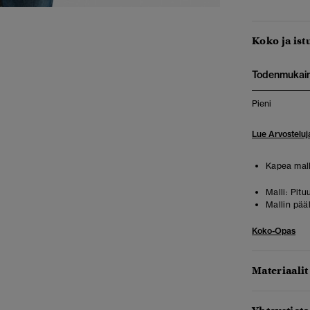
Koko ja ist
Todenmukai
Pieni
Lue Arvosteluj
Kapea mall
Malli:
Pituu
Mallin pää
Koko-Opas
Materiaalit