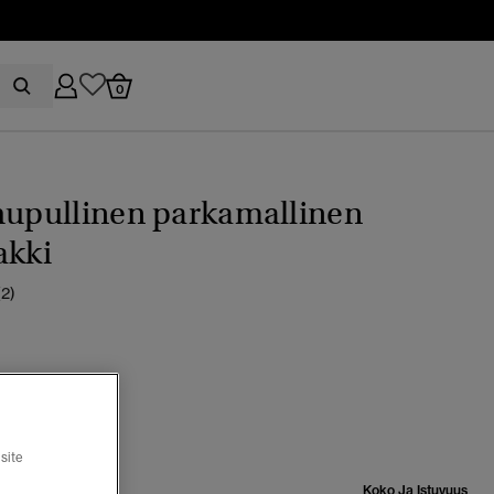
0
hupullinen parkamallinen
akki
(2)
9
valittu
site
Koko Ja Istuvuus