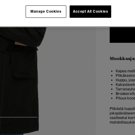
34
3
Manage Cookies
Accept All Cookies
Muokkaaja
Kapea malli
Pitkäkestoi
Huppu, joss
Kaksoisveto
Tarranauhal
Brodeeratt
Pituus koo
Pitkästä hupull
jokapäiväiseen
vaatteeksi ker
4
5
6
mahdollisuuksi