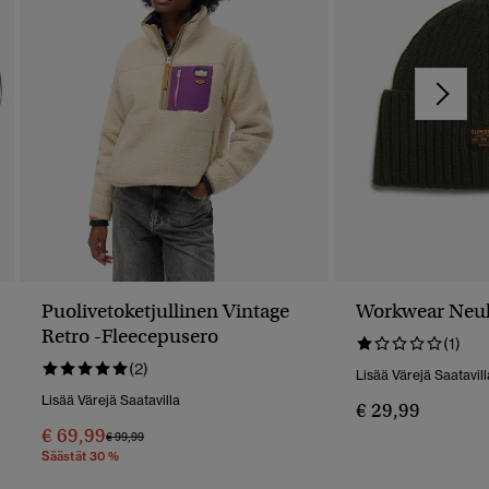
Puolivetoketjullinen Vintage
Workwear Neul
Retro -fleecepusero
(1)
(2)
Lisää Värejä Saatavill
Lisää Värejä Saatavilla
€ 29,99
€ 69,99
Hinta Alennettu Hinnasta
Hintaan
€ 99,99
Säästät 30 %