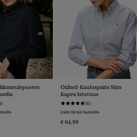
ikkoneulepusero
Oxford-Kauluspaita Slim
ksella
Kapea Istuvuus
4)
(6)
tavilla
Lisää Värejä Saatavilla
€ 64,99