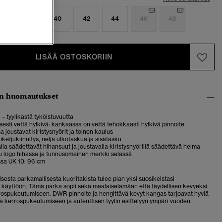
6
38
40
42
44
46
48
LISÄÄ OSTOSKORIIN
n huomautukset
 – tyylikästä tyköistuvuutta
sesti vettä hylkivä: kankaassa on vettä tehokkaasti hylkivä pinnoite
a joustavat kiristysnyörit ja toinen kaulus
ketjukiinnitys, neljä ulkotaskua ja sisätasku
la säädettävät hihansuut ja joustavalla kiristysnyörillä säädettävä helma
u logo hihassa ja tunnusomainen merkki selässä
ssa UK 10: 96 cm
isesta parkamallisesta kuoritakista tulee pian yksi suosikeistasi
 käyttöön. Tämä parka sopii sekä maalaiselämään että täydellisen kevyeksi
rospukeutumiseen. DWR-pinnoite ja hengittävä kevyt kangas tarjoavat hyviä
a kerrospukeutumiseen ja autenttisen tyylin esittelyyn ympäri vuoden.