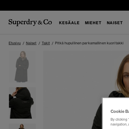
KESÄALE
MIEHET
NAISET
Etusivu
Naiset
Takit
Pitkä hupullinen parkamallinen kuoritakki
Cookie B
By clicking 
navigation, 