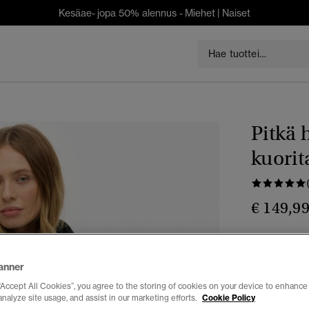
Kesäae- jopa 50% alennus -
Miehet
|
Naiset
Pitkä 
kuorit
€ 149,9
Väri:
musta
anner
“Accept All Cookies”, you agree to the storing of cookies on your device to enhance 
analyze site usage, and assist in our marketing efforts.
Cookie Policy
Valitse Koko: