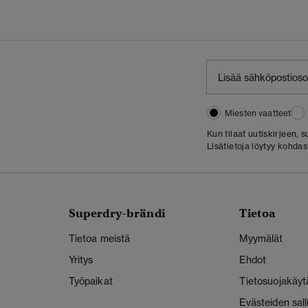
Miesten vaatteet
Kun tilaat uutiskirjeen,
Lisätietoja löytyy kohda
Superdry-brändi
Tietoa
Tietoa meistä
Myymälät
Yritys
Ehdot
Työpaikat
Tietosuojakäyt
Evästeiden sal