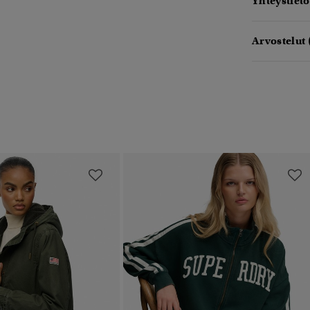
Yhteystieto
Arvostelut 