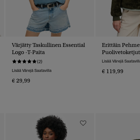
Värjätty Taskullinen Essential
Erittäin Pehme
Logo -T-Paita
Puolivetoketjut
(2)
Lisää Värejä Saatavill
€ 119,99
Lisää Värejä Saatavilla
€ 29,99