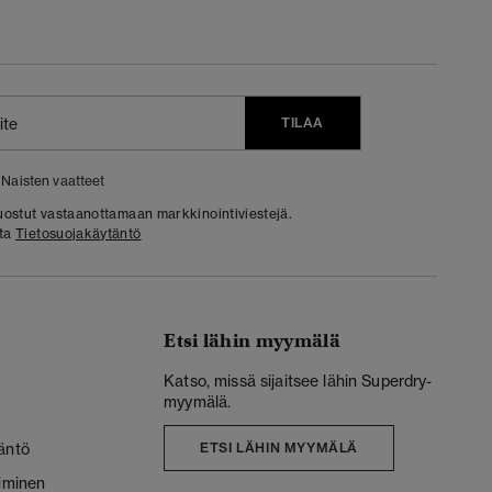
TILAA
Naisten vaatteet
 suostut vastaanottamaan markkinointiviestejä.
sta
Tietosuojakäytäntö
Etsi lähin myymälä
Katso, missä sijaitsee lähin Superdry-
myymälä.
äntö
ETSI LÄHIN MYYMÄLÄ
liminen