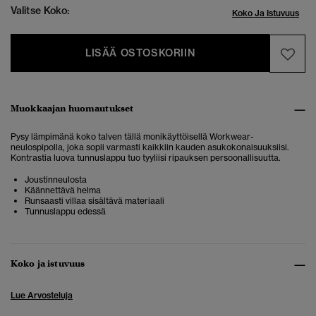
Valitse Koko:
Koko Ja Istuvuus
LISÄÄ OSTOSKORIIN
Muokkaajan huomautukset
Pysy lämpimänä koko talven tällä monikäyttöisellä Workwear-
neulospipolla, joka sopii varmasti kaikkiin kauden asukokonaisuuksiisi.
Kontrastia luova tunnuslappu tuo tyyliisi ripauksen persoonallisuutta.
Joustinneulosta
Käännettävä helma
Runsaasti villaa sisältävä materiaali
Tunnuslappu edessä
Koko ja istuvuus
Lue Arvosteluja