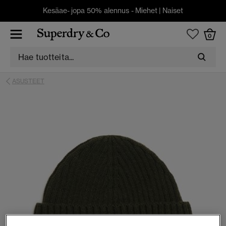
Kesäae- jopa 50% alennus -
Miehet
|
Naiset
0
ASUSTEET