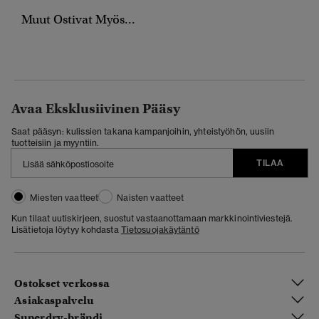
Muut Ostivat Myös...
Avaa Eksklusiivinen Pääsy
Saat pääsyn: kulissien takana kampanjoihin, yhteistyöhön, uusiin
tuotteisiin ja myyntiin.
TILAA
Miesten vaatteet
Naisten vaatteet
Kun tilaat uutiskirjeen, suostut vastaanottamaan markkinointiviestejä.
Lisätietoja löytyy kohdasta
Tietosuojakäytäntö
Ostokset verkossa
Asiakaspalvelu
Superdry-brändi