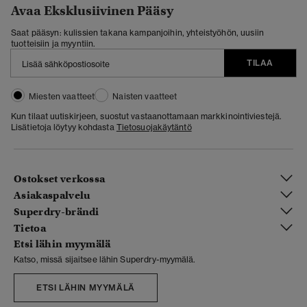
Avaa Eksklusiivinen Pääsy
Saat pääsyn: kulissien takana kampanjoihin, yhteistyöhön, uusiin
tuotteisiin ja myyntiin.
TILAA
Miesten vaatteet
Naisten vaatteet
Kun tilaat uutiskirjeen, suostut vastaanottamaan markkinointiviestejä.
Lisätietoja löytyy kohdasta
Tietosuojakäytäntö
Ostokset verkossa
Asiakaspalvelu
Superdry-brändi
Tietoa
Etsi lähin myymälä
Katso, missä sijaitsee lähin Superdry-myymälä.
ETSI LÄHIN MYYMÄLÄ