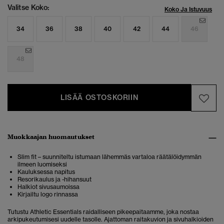
Valitse Koko:
Koko Ja Istuvuus
34
36
38
40
42
44
46
48
LISÄÄ OSTOSKORIIN
Muokkaajan huomautukset
Slim fit – suunniteltu istumaan lähemmäs vartaloa räätälöidymmän
ilmeen luomiseksi
Kauluksessa napitus
Resorikaulus ja -hihansuut
Halkiot sivusaumoissa
Kirjailtu logo rinnassa
Tutustu Athletic Essentials raidalliseen pikeepaitaamme, joka nostaa
arkipukeutumisesi uudelle tasolle. Ajattoman raitakuvion ja sivuhalkioiden