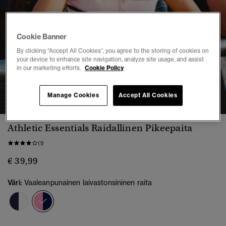
Cookie Banner
By clicking “Accept All Cookies”, you agree to the storing of cookies on
your device to enhance site navigation, analyze site usage, and assist
in our marketing efforts.
Cookie Policy
1
2
3
4
5
6
7
8
Manage Cookies
Accept All Cookies
Athletic Essentials Raidallinen Pikeepaita
(1)
€ 39,99
Väri:
Vaaleanpunainen laivastonsininen raita
valittu