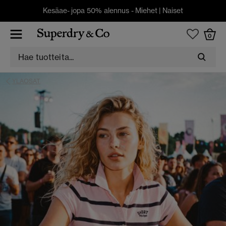
Kesäae- jopa 50% alennus -
Miehet
|
Naiset
0
YLAOSAT