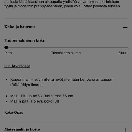
ansiosta tämä klassinen pikeepaita yhdistää vaivattomasti perinteisen
tyylin ja modernin preppy-asenteen, johon voit luottaa päivästä toiseen.
Koko ja istuvuus
Todenmukainen koko
Pieni
Täsmälleen oikein
Suuri
Lue Arvosteluja
Kapea malli – suunniteltu myötäilemään kehoa ja antamaan
räätälöidyn ilmeen.
Malli:
Pituus 1m73. Rintakehä 76 cm
Mallin päällä oleva koko:
38
Koko-Opas
Materiaalit ja hoito