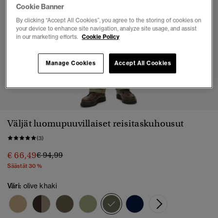
Cookie Banner
By clicking “Accept All Cookies”, you agree to the storing of cookies on
your device to enhance site navigation, analyze site usage, and assist
in our marketing efforts.
Cookie Policy
Manage Cookies
Accept All Cookies
1
2
3
4
5
6
7
8
Väljät luomupuuvillaiset reisitaskuhousut
(3)
Hinta alennettu hinnasta
hintaan
€ 66,49
€ 94,99
Säästät 30 %
Väri:
olive khaki
valittu