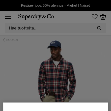
Kesäae- jopa 50% alennus -
Miehet
|
Naiset
0
HOUSUT