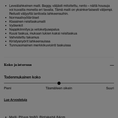
Leveälahkeinen malli. Baggy, väljästi mitoitettu, rento – näitä housuja
voi kuvailla monella eri tavalla. Tämä malli on yksinkertaisesti väljempi.
Reilusti väljyyttä lantiosta lahkeensuihin.
Normaalivyötäröiset
Klassinen reisitaskumalli
Vyölenkit
Nappikiinnitys ja vetoketjusepalus
Kuusi taskua, mukaan lukien kaksi reisitaskua
Vahvistettu takamus
Kiristysnyörit lahkeensuissa
Tunnusomainen merkkikuviointi taskuissa
Koko ja istuvuus
Todenmukainen koko
Pieni
Täsmälleen oikein
Suuri
Lue Arvosteluja
Malli:
Pituus 1m80. Rintakehä 84cm