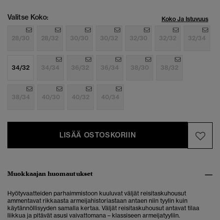
Valitse Koko:
Koko Ja Istuvuus
28/30
28/32
30/30
30/32
32/30
32/32
32/34
34/32
34/34
36/32
36/34
38/30
38/32
38/34
40/30
40/32
40/34
LISÄÄ OSTOSKORIIN
Muokkaajan huomautukset
Hyötyvaatteiden parhaimmistoon kuuluvat väljät reisitaskuhousut
ammentavat rikkaasta armeijahistoriastaan antaen niin tyylin kuin
käytännöllisyyden samalla kertaa. Väljät reisitaskuhousut antavat tilaa
liikkua ja pitävät asusi vaivattomana – klassiseen armeijatyyliin.