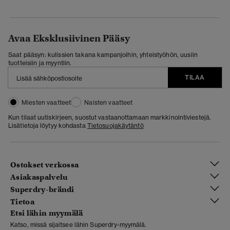
Avaa Eksklusiivinen Pääsy
Saat pääsyn: kulissien takana kampanjoihin, yhteistyöhön, uusiin
tuotteisiin ja myyntiin.
TILAA
Miesten vaatteet
Naisten vaatteet
Kun tilaat uutiskirjeen, suostut vastaanottamaan markkinointiviestejä.
Lisätietoja löytyy kohdasta
Tietosuojakäytäntö
Ostokset verkossa
Asiakaspalvelu
Superdry-brändi
Tietoa
Etsi lähin myymälä
Katso, missä sijaitsee lähin Superdry-myymälä.